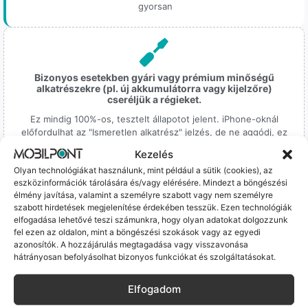
gyorsan
Bizonyos esetekben gyári vagy prémium minőségű
alkatrészekre (pl. új akkumulátorra vagy kijelzőre)
cseréljük a régieket.
Ez mindig 100%-os, tesztelt állapotot jelent. iPhone-oknál
előfordulhat az "Ismeretlen alkatrész" jelzés, de ne aggódj, ez
csak a gyártó szoftveres üzenete – a telefonod ettől még
Kezelés
tökéletesen és hibátlanul teszi a dolgát! Ha valahol (pl. Samsung
Olyan technológiákat használunk, mint például a sütik (cookies), az
S-széria) a gyárinál rosszabb minőségű az alkatrész, azt a
eszközinformációk tárolására és/vagy elérésére. Mindezt a böngészési
termékleírásban külön jelezzük neked.
élmény javítása, valamint a személyre szabott vagy nem személyre
szabott hirdetések megjelenítése érdekében tesszük. Ezen technológiák
elfogadása lehetővé teszi számunkra, hogy olyan adatokat dolgozzunk
fel ezen az oldalon, mint a böngészési szokások vagy az egyedi
azonosítók. A hozzájárulás megtagadása vagy visszavonása
hátrányosan befolyásolhat bizonyos funkciókat és szolgáltatásokat.
100% Elérhetőség
Elfogadom
Sok éve a szegedi piac meghatározó szereplői vagyunk.