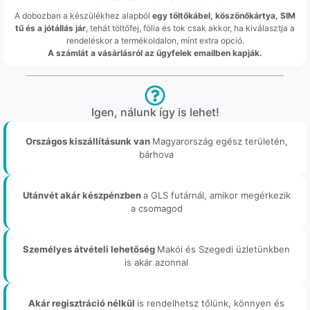
A dobozban a készülékhez alapból
egy töltőkábel, köszönőkártya, SIM
tű és a jótállás jár
, tehát töltőfej, fólia és tok csak akkor, ha kiválasztja a
rendeléskor a termékoldalon, mint extra opció.
A számlát a vásárlásról az ügyfelek emailben kapják.
Igen, nálunk így is lehet!
Országos kiszállításunk van
Magyarország egész területén,
bárhova
Utánvét akár készpénzben
a GLS futárnál, amikor megérkezik
a csomagod
Személyes átvételi lehetőség
Makói és Szegedi üzletünkben
is akár azonnal
Akár regisztráció nélkül
is rendelhetsz tőlünk, könnyen és