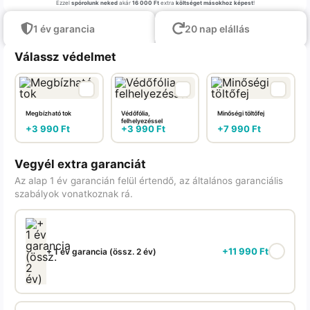
Ezzel
spórolunk neked
akár
16 000 Ft
extra
költséget másokhoz képest
!
1 év garancia
20 nap elállás
Válassz védelmet
Megbízható tok
Védőfólia,
Minőségi töltőfej
felhelyezéssel
+
3 990
Ft
+
3 990
Ft
+
7 990
Ft
Vegyél extra garanciát
Az alap 1 év garancián felül értendő, az általános garanciális
szabályok vonatkoznak rá.
+
11 990
Ft
+ 1 év garancia (össz. 2 év)