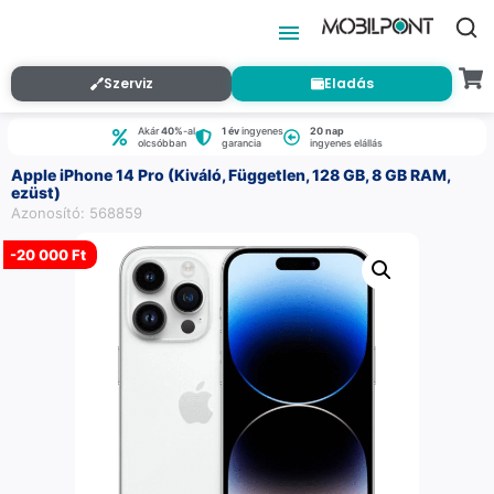
Szerviz
Eladás
Akár
40%
-al
1 év
ingyenes
20 nap
olcsóbban
garancia
ingyenes elállás
Apple iPhone 14 Pro (Kiváló, Független, 128 GB, 8 GB RAM,
ezüst)
Azonosító: 568859
-
20 000 Ft