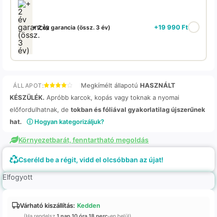
+
19 990
Ft
+ 2 év garancia (össz. 3 év)
Megkímélt állapotú
HASZNÁLT
ÁLLAPOT:
KÉSZÜLÉK.
Apróbb karcok, kopás vagy toknak a nyomai
előfordulhatnak, de
tokban és fóliával gyakorlatilag újszerűnek
hat.
ⓘ Hogyan kategorizáljuk?
Környezetbarát, fenntartható megoldás
Cseréld be a régit, vidd el olcsóbban az újat!
Elfogyott
Várható kiszállítás:
Kedden
(Ha rendelsz
1 nap 10 óra 18 perc
-en belül)