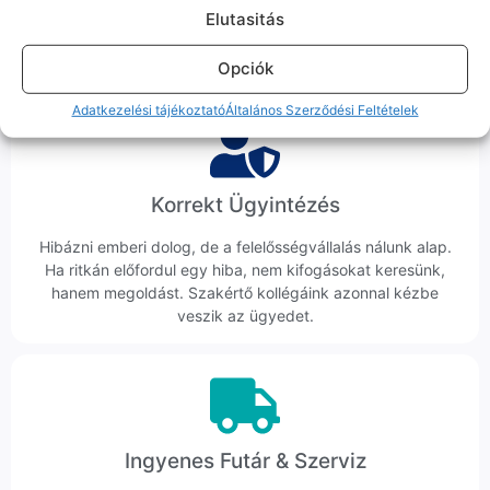
Nem egy arctalan webshop vagyunk: ha kérdésed van, élő
Elutasitás
ember veszi fel a telefont, és személyesen is megtalálsz
minket Szegeden.
Opciók
Adatkezelési tájékoztató
Általános Szerződési Feltételek
Korrekt Ügyintézés
Hibázni emberi dolog, de a felelősségvállalás nálunk alap.
Ha ritkán előfordul egy hiba, nem kifogásokat keresünk,
hanem megoldást. Szakértő kollégáink azonnal kézbe
veszik az ügyedet.
Ingyenes Futár & Szerviz