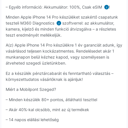
– Egyéb információ: Akkumulátor: 100%, Csak eSIM
!
i
Minden Apple iPhone 14 Pro készüléket szakértő csapatunk
teszteli M360 Diagnostics
szoftverrel: az akkumulátor,
i
kamera, kijelző és minden funkció átvizsgálva – a részletes
teszt eredményét mellékeljük.
A(z) Apple iPhone 14 Pro készülékre 1 év garanciát adunk, így
vásárlásod teljesen kockázatmentes. Rendelésedet akár 1
munkanapon belül kézhez kapod, vagy személyesen is
átveheted szegedi üzletünkben.
Ez a készülék pénztárcabarát és fenntartható választás –
környezettudatos vásárlóknak is ajánljuk!
Miért a Mobilpont Szeged?
– Minden készülék 80+ pontos, átlátható teszttel
– Akár 40%-kal olcsóbb, mint az új termékek
– 14 napos elállási lehetőség