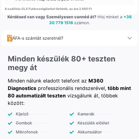
A szállítás GLS Futárszolgálattal történik, az ára 2 490 Ft
Kérdésed van vagy Személyesen vannéd át?
Hívj minket a
+36
30 779 1516
számon.
ÁFA-s számlát szeretnél?
Minden készülék 80+ teszten
megy át
Minden nálunk eladott telefont az
M360
Diagnostics
professzionális rendszerével,
több mint
80 automatizált teszten
vizsgálunk át, többek
között:
Kijelző
Kamerák
Gombok
Készülék előélet
Mikrofonok
Akkumulátor