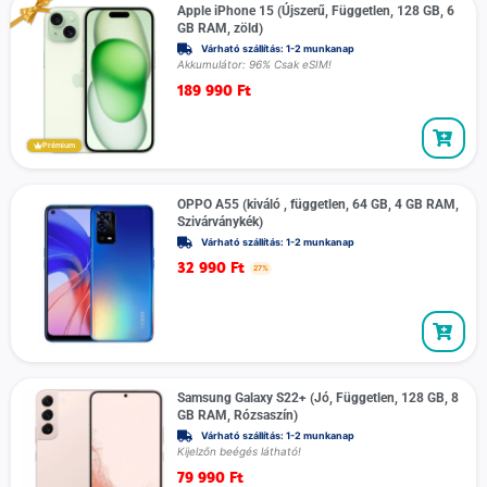
Apple iPhone 15 (Újszerű, Független, 128 GB, 6
GB RAM, zöld)
Várható szállítás: 1-2 munkanap
Akkumulátor: 96% Csak eSIM!
189 990
Ft
Prémium
OPPO A55 (kiváló , független, 64 GB, 4 GB RAM,
Szivárványkék)
Várható szállítás: 1-2 munkanap
32 990
Ft
27%
Samsung Galaxy S22+ (Jó, Független, 128 GB, 8
GB RAM, Rózsaszín)
Várható szállítás: 1-2 munkanap
Kijelzőn beégés látható!
79 990
Ft