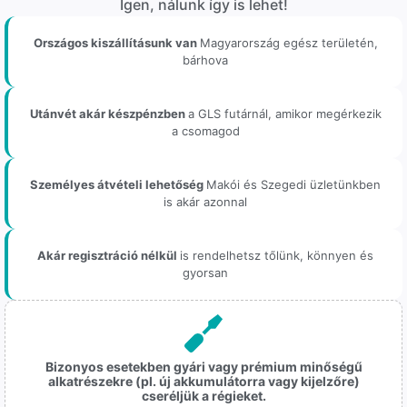
Igen, nálunk így is lehet!
Országos kiszállításunk van
Magyarország egész területén,
bárhova
Utánvét akár készpénzben
a GLS futárnál, amikor megérkezik
a csomagod
Személyes átvételi lehetőség
Makói és Szegedi üzletünkben
is akár azonnal
Akár regisztráció nélkül
is rendelhetsz tőlünk, könnyen és
gyorsan
Bizonyos esetekben gyári vagy prémium minőségű
alkatrészekre (pl. új akkumulátorra vagy kijelzőre)
cseréljük a régieket.