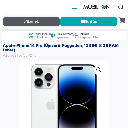
Szerviz
Eladás
Akár
40%
-al
1 év
ingyenes
20 nap
olcsóbban
garancia
ingyenes elállás
Apple iPhone 14 Pro (Újszerű, Független, 128 GB, 8 GB RAM,
fehér)
Azonosító: 354275