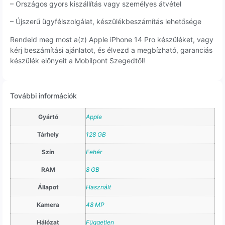
– Országos gyors kiszállítás vagy személyes átvétel
– Újszerű ügyfélszolgálat, készülékbeszámítás lehetősége
Rendeld meg most a(z) Apple iPhone 14 Pro készüléket, vagy
kérj beszámítási ajánlatot, és élvezd a megbízható, garanciás
készülék előnyeit a Mobilpont Szegedtől!
További információk
Gyártó
Apple
Tárhely
128 GB
Szín
Fehér
RAM
8 GB
Állapot
Használt
Kamera
48 MP
Hálózat
Független