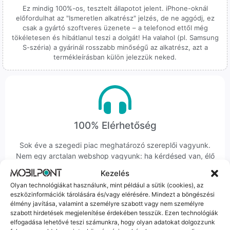
Ez mindig 100%-os, tesztelt állapotot jelent. iPhone-oknál
előfordulhat az "Ismeretlen alkatrész" jelzés, de ne aggódj, ez
csak a gyártó szoftveres üzenete – a telefonod ettől még
tökéletesen és hibátlanul teszi a dolgát! Ha valahol (pl. Samsung
S-széria) a gyárinál rosszabb minőségű az alkatrész, azt a
termékleírásban külön jelezzük neked.
100% Elérhetőség
Sok éve a szegedi piac meghatározó szereplői vagyunk.
Nem egy arctalan webshop vagyunk: ha kérdésed van, élő
ember veszi fel a telefont, és személyesen is megtalálsz
Kezelés
minket Szegeden.
Olyan technológiákat használunk, mint például a sütik (cookies), az
eszközinformációk tárolására és/vagy elérésére. Mindezt a böngészési
élmény javítása, valamint a személyre szabott vagy nem személyre
szabott hirdetések megjelenítése érdekében tesszük. Ezen technológiák
elfogadása lehetővé teszi számunkra, hogy olyan adatokat dolgozzunk