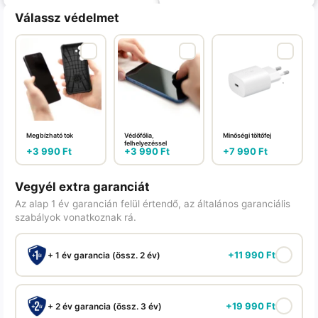
Válassz védelmet
Megbízható tok
Védőfólia,
Minőségi töltőfej
felhelyezéssel
+
3 990
Ft
+
3 990
Ft
+
7 990
Ft
Vegyél extra garanciát
Az alap 1 év garancián felül értendő, az általános garanciális
szabályok vonatkoznak rá.
+
11 990
Ft
+ 1 év garancia (össz. 2 év)
+
19 990
Ft
+ 2 év garancia (össz. 3 év)