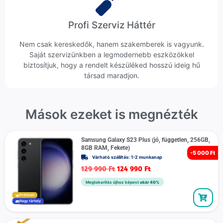
Profi Szerviz Háttér
Nem csak kereskedők, hanem szakemberek is vagyunk.
Saját szervizünkben a legmodernebb eszközökkel
biztosítjuk, hogy a rendelt készüléked hosszú ideig hű
társad maradjon.
Mások ezeket is megnézték
Samsung Galaxy S23 Plus (jó, független, 256GB,
8GB RAM, Fekete)
-
5 000 Ft
Várható szállítás: 1-2 munkanap
129 990
Ft
124 990
Ft
Megtakarítás újhoz képest
akár 40%
Prémium
Nagy tárhely