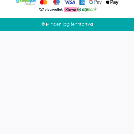
© Minden jog fenntartva