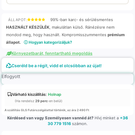
99%-ban karc- és sérülésmentes
ÁLLAPOT:
HASZNÁLT KÉSZÜLÉK
, makulátlan külső. Ránézésre nem
mondod meg, hogy használt. Kompromisszummentes
prémium
állapot.
ⓘ Hogyan kategorizáljuk?
Környezetbarát, fenntartható megoldás
Cseréld be a régit, vidd el olcsóbban az újat!
Elfogyott
Várható kiszállítás:
Holnap
(Ha rendelsz
29 perc
-en belül)
A szállítás GLS Futárszolgálattal történik, az ára 2 490 Ft
Kérdésed van vagy Személyesen vannéd át?
Hívj minket a
+36
30 779 1516
számon.