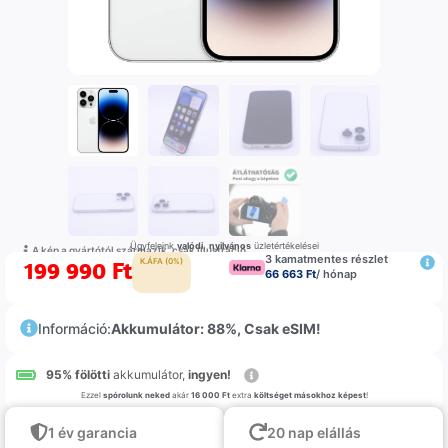
Ügyfeleink
valódi
,
nyilvános
üzletértékelései
A kép a gyártótól származik, csak illustráció
3 kamatmentes részlet
199 990
Ft
K.ÁFA (0%)
66 663 Ft
/ hónap
Információ:
Akkumulátor: 88%, Csak eSIM!
95% fölötti
akkumulátor,
ingyen!
Ezzel
spórolunk neked
akár
16 000 Ft
extra
költséget másokhoz képest
!
1 év garancia
20 nap elállás