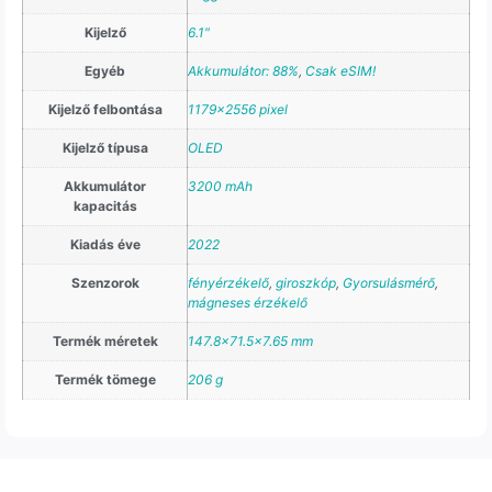
Kijelző
6.1"
Egyéb
Akkumulátor: 88%
,
Csak eSIM!
Kijelző felbontása
1179×2556 pixel
Kijelző típusa
OLED
Akkumulátor
3200 mAh
kapacitás
Kiadás éve
2022
Szenzorok
fényérzékelő
,
giroszkóp
,
Gyorsulásmérő
,
mágneses érzékelő
Termék méretek
147.8×71.5×7.65 mm
Termék tömege
206 g