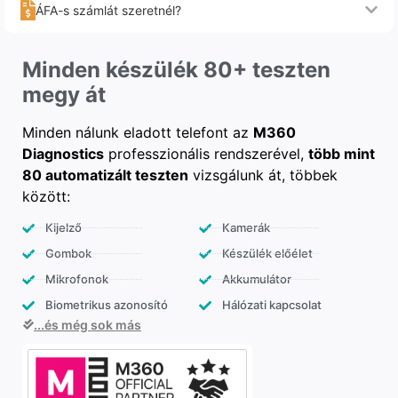
ÁFA-s számlát szeretnél?
Minden készülék 80+ teszten
megy át
Minden nálunk eladott telefont az
M360
Diagnostics
professzionális rendszerével,
több mint
80 automatizált teszten
vizsgálunk át, többek
között:
Kijelző
Kamerák
Gombok
Készülék előélet
Mikrofonok
Akkumulátor
Biometrikus azonosító
Hálózati kapcsolat
...és még sok más