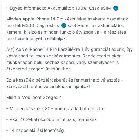
– Egyéb információ: Akkumulátor: 100%, Csak eSIM
!
i
Minden Apple iPhone 14 Pro készüléket szakértő csapatunk
teszteli M360 Diagnostics
szoftverrel: az akkumulátor,
i
kamera, kijelző és minden funkció átvizsgálva – a részletes
teszt eredményét mellékeljük.
A(z) Apple iPhone 14 Pro készülékre 1 év garanciát adunk, így
vásárlásod teljesen kockázatmentes. Rendelésedet akár 1
munkanapon belül kézhez kapod, vagy személyesen is
átveheted szegedi üzletünkben.
Ez a készülék pénztárcabarát és fenntartható választás –
környezettudatos vásárlóknak is ajánljuk!
Miért a Mobilpont Szeged?
– Minden készülék 80+ pontos, átlátható teszttel
– Akár 40%-kal olcsóbb, mint az új termékek
– 14 napos elállási lehetőség