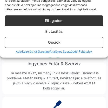
fel ezen az oldalon, mint a böngészési szokások vagy az egyedi
azonosítók. A hozzájárulás megtagadása vagy visszavonása
Korrekt Ügyintézés
hátrányosan befolyásolhat bizonyos funkciókat és szolgáltatásokat.
Hibázni emberi dolog, de a felelősségvállalás nálunk alap.
Elfogadom
Ha ritkán előfordul egy hiba, nem kifogásokat keresünk,
hanem megoldást. Szakértő kollégáink azonnal kézbe
Elutasitás
veszik az ügyedet.
Opciók
Adatkezelési tájékoztató
Általános Szerződési Feltételek
Ingyenes Futár & Szerviz
Ha messze laksz, mi megyünk a készülékért. Garanciális
probléma esetén küldjük a futárt, bevizsgáljuk a telefont, és
javítva vagy cserélve küldjük vissza – neked ez 0 Ft
költséggel jár.