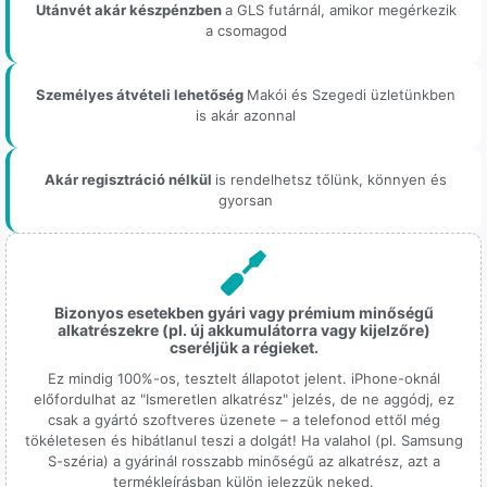
Utánvét akár készpénzben
a GLS futárnál, amikor megérkezik
a csomagod
Személyes átvételi lehetőség
Makói és Szegedi üzletünkben
is akár azonnal
Akár regisztráció nélkül
is rendelhetsz tőlünk, könnyen és
gyorsan
Bizonyos esetekben gyári vagy prémium minőségű
alkatrészekre (pl. új akkumulátorra vagy kijelzőre)
cseréljük a régieket.
Ez mindig 100%-os, tesztelt állapotot jelent. iPhone-oknál
előfordulhat az "Ismeretlen alkatrész" jelzés, de ne aggódj, ez
csak a gyártó szoftveres üzenete – a telefonod ettől még
tökéletesen és hibátlanul teszi a dolgát! Ha valahol (pl. Samsung
S-széria) a gyárinál rosszabb minőségű az alkatrész, azt a
termékleírásban külön jelezzük neked.