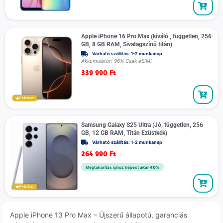
Apple iPhone 16 Pro Max (kiváló , független, 256
GB, 8 GB RAM, Sivatagszínű titán)
Várható szállítás: 1-2 munkanap
Akkumulátor: 96% Csak eSIM!
339 990
Ft
Prémium
Samsung Galaxy S25 Ultra (Jó, független, 256
GB, 12 GB RAM, Titán Ezüstkék)
Várható szállítás: 1-2 munkanap
264 990
Ft
Megtakarítás újhoz képest
akár 40%
Prémium
Apple iPhone 13 Pro Max – Újszerű állapotú, garanciás