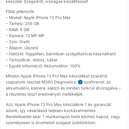
készülék Szegedről, országos kiszállítással!
Főbb jellemzők:
– Modell: Apple iPhone 13 Pro Max
– Tárhely: 256 GB
– RAM: 6 GB
– Kamera: 12 MP MP
– Szín: Grafit
– Állapot: Újszerű
– Hálózat: független, bármilyen szolgáltatóval használható
– Tartozékok: doboz, kábel
– Egyéb információ: Akkumulátor: 100%
Minden Apple iPhone 13 Pro Max készüléket szakértő
csapatunk teszteli M360 Diagnostics
szoftverrel: az
i
akkumulátor, kamera, kijelző és minden funkció átvizsgálva –
a részletes teszt eredményét mellékeljük.
A(z) Apple iPhone 13 Pro Max készülékre 1 év garanciát
adunk, így vásárlásod teljesen kockázatmentes.
Rendelésedet akár 1 munkanapon belül kézhez kapod, vagy
személyesen is átveheted szegedi üzletünkben.