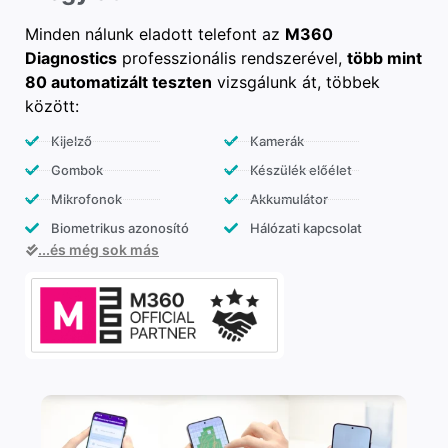
Minden nálunk eladott telefont az
M360
Diagnostics
professzionális rendszerével,
több mint
80 automatizált teszten
vizsgálunk át, többek
között:
Kijelző
Kamerák
Gombok
Készülék előélet
Mikrofonok
Akkumulátor
Biometrikus azonosító
Hálózati kapcsolat
...és még sok más