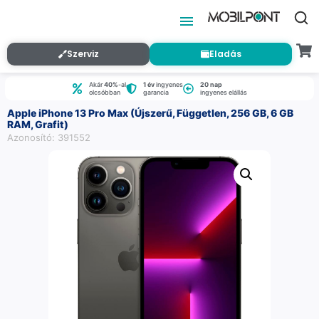
Szerviz
Eladás
Akár
40%
-al
1 év
ingyenes
20 nap
olcsóbban
garancia
ingyenes elállás
Apple iPhone 13 Pro Max (Újszerű, Független, 256 GB, 6 GB
RAM, Grafit)
Azonosító: 391552