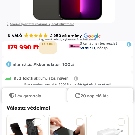
A kép a gyártótól származik, csak illustráció
KIVÁLÓ
2 950 vélemény
Ügyfeleink
valódi
,
nyilvános
üzletértékelései
3 kamatmentes részlet
179 990
Ft
K.ÁFA (0%)
59 997 Ft
/ hónap
Információ:
Akkumulátor: 100%
95% fölötti
akkumulátor,
ingyen!
Ezzel
spórolunk neked
akár
16 000 Ft
extra
költséget másokhoz képest
!
1 év garancia
20 nap elállás
Válassz védelmet