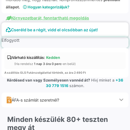
állapot.
ⓘ Hogyan kategorizáljuk?
Környezetbarát, fenntartható megoldás
Cseréld be a régit, vidd el olcsóbban az újat!
Elfogyott
Várható kiszállítás:
Kedden
(Ha rendelsz
1 nap 3 óra 0 perc
-en belül)
A szállítás GLS Futárszolgálattal történik, az ára 2 490 Ft
Kérdésed van vagy Személyesen vannéd át?
Hívj minket a
+36
30 779 1516
számon.
ÁFA-s számlát szeretnél?
Minden készülék 80+ teszten
megy át