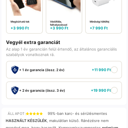
Megbízható tok
Védőfólia,
Minőségi töltőfej
felhelyezéssel
+
3 990
Ft
+
3 990
Ft
+
7 990
Ft
Vegyél extra garanciát
Az alap 1 év garancián felül értendő, az általános garanciális
szabályok vonatkoznak rá.
+
11 990
Ft
+ 1 év garancia (össz. 2 év)
+
19 990
Ft
+ 2 év garancia (össz. 3 év)
99%-ban karc- és sérülésmentes
ÁLLAPOT:
HASZNÁLT KÉSZÜLÉK
, makulátlan külső. Ránézésre nem
mondod meg, hogy használt. Kompromisszummentes
prémium