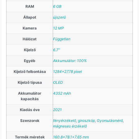
RAM
6 GB
Állapot
újszerű
Kamera
12 MP
Hálózat
Független
Kijelző
6.7"
Egyéb
Akkumulátor: 100%
Kijelző felbontása
1284×2778 pixel
Kijelző típusa
OLED
Akkumulátor
4352 mAh
kapacitás
Kiadás éve
2021
Szenzorok
fényérzékelő
,
giroszkóp
,
Gyorsulásmérő
,
mágneses érzékelő
Termék méretek
160.8×78.1×7.65 mm