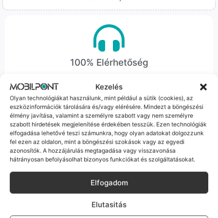
100% Elérhetőség
Sok éve a szegedi piac meghatározó szereplői vagyunk.
Kezelés
Nem egy arctalan webshop vagyunk: ha kérdésed van, élő
Olyan technológiákat használunk, mint például a sütik (cookies), az
ember veszi fel a telefont, és személyesen is megtalálsz
eszközinformációk tárolására és/vagy elérésére. Mindezt a böngészési
minket Szegeden.
élmény javítása, valamint a személyre szabott vagy nem személyre
szabott hirdetések megjelenítése érdekében tesszük. Ezen technológiák
elfogadása lehetővé teszi számunkra, hogy olyan adatokat dolgozzunk
fel ezen az oldalon, mint a böngészési szokások vagy az egyedi
azonosítók. A hozzájárulás megtagadása vagy visszavonása
hátrányosan befolyásolhat bizonyos funkciókat és szolgáltatásokat.
Korrekt Ügyintézés
Elfogadom
Hibázni emberi dolog, de a felelősségvállalás nálunk alap.
Elutasitás
Ha ritkán előfordul egy hiba, nem kifogásokat keresünk,
hanem megoldást. Szakértő kollégáink azonnal kézbe