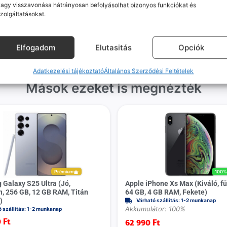
agy visszavonása hátrányosan befolyásolhat bizonyos funkciókat és
gvállalás nálunk alap. Ha ritkán
készülékért. Garanciális pr
zolgáltatásokat.
dul egy hiba, nem kifogásokat
esetén küldjük a futárt, beviz
k, hanem megoldást. Szakértő
telefont, és javítva vagy cs
áink azonnal kézbe veszik az
küldjük vissza – neked ez 
Elfogadom
Elutasitás
Opciók
ügyedet.
költséggel jár.
Adatkezelési tájékoztató
Általános Szerződési Feltételek
Mások ezeket is megnézték
Prémium
100
Galaxy S25 Ultra (Jó,
Apple iPhone Xs Max (Kiváló, fü
n, 256 GB, 12 GB RAM, Titán
64 GB, 4 GB RAM, Fekete)
)
Várható szállítás: 1-2 munkanap
Akkumulátor: 100%
ó szállítás: 1-2 munkanap
0
Ft
62 990
Ft