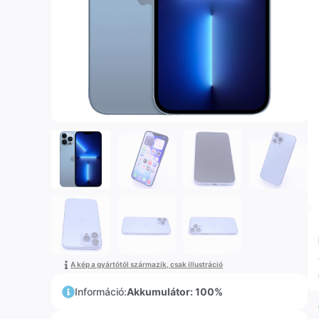
A kép a gyártótól származik, csak illustráció
Információ:
Akkumulátor: 100%