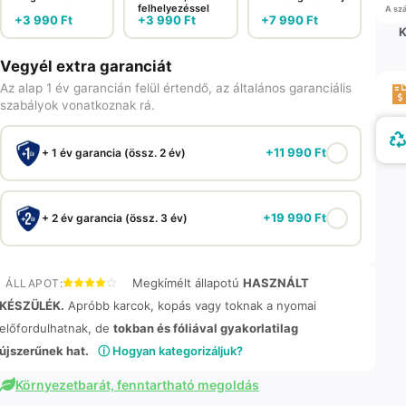
felhelyezéssel
A szá
+
3 990
Ft
+
3 990
Ft
+
7 990
Ft
K
Vegyél extra garanciát
Az alap 1 év garancián felül értendő, az általános garanciális
szabályok vonatkoznak rá.
+
11 990
Ft
+ 1 év garancia (össz. 2 év)
+
19 990
Ft
+ 2 év garancia (össz. 3 év)
Megkímélt állapotú
HASZNÁLT
ÁLLAPOT:
KÉSZÜLÉK.
Apróbb karcok, kopás vagy toknak a nyomai
előfordulhatnak, de
tokban és fóliával gyakorlatilag
újszerűnek hat.
ⓘ Hogyan kategorizáljuk?
Környezetbarát, fenntartható megoldás