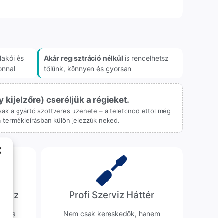
akói és
Akár regisztráció nélkül
is rendelhetsz
onnal
tőlünk, könnyen és gyorsan
ijelzőre) cseréljük a régieket.
 csak a gyártó szoftveres üzenete – a telefonod ettől még
 a termékleírásban külön jelezzük neked.
erviz
Profi Szerviz Háttér
ünk a
Nem csak kereskedők, hanem