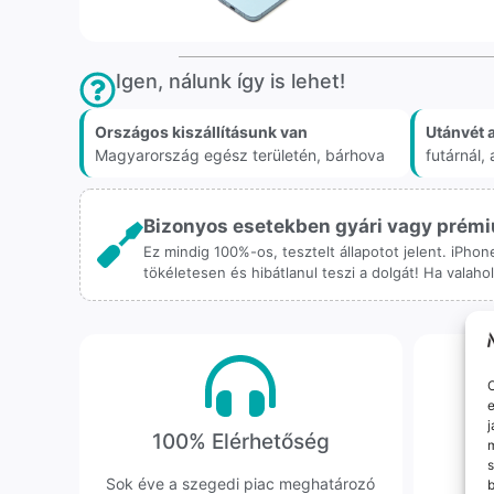
Igen, nálunk így is lehet!
Országos kiszállításunk van
Utánvét 
Magyarország egész területén, bárhova
futárnál
Bizonyos esetekben gyári vagy prémiu
Ez mindig 100%-os, tesztelt állapotot jelent. iPho
tökéletesen és hibátlanul teszi a dolgát! Ha valah
O
e
j
100% Elérhetőség
K
m
s
Sok éve a szegedi piac meghatározó
Hi