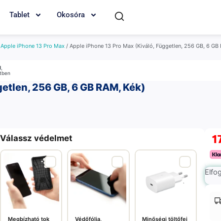
Tablet
Okosóra
/
Apple iPhone 13 Pro Max
/ Apple iPhone 13 Pro Max (Kiváló, Független, 256 GB, 6 GB
M
,
etben
getlen, 256 GB, 6 GB RAM, Kék)
1
Válassz védelmet
Elfo
Megbízható tok
Védőfólia,
Minőségi töltőfej