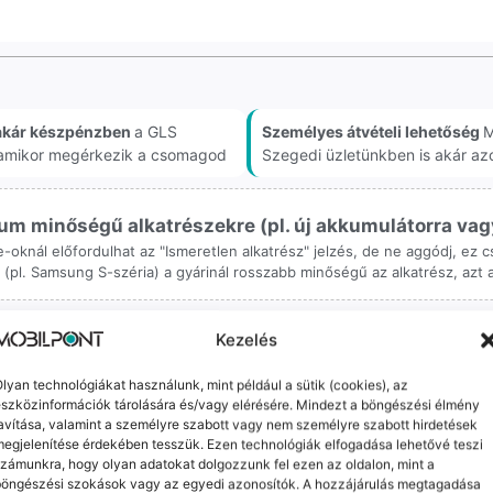
akár készpénzben
a GLS
Személyes átvételi lehetőség
M
, amikor megérkezik a csomagod
Szegedi üzletünkben is akár az
m minőségű alkatrészekre (pl. új akkumulátorra vagy k
ne-oknál előfordulhat az "Ismeretlen alkatrész" jelzés, de ne aggódj, ez
ol (pl. Samsung S-széria) a gyárinál rosszabb minőségű az alkatrész, azt
Kezelés
lyan technológiákat használunk, mint például a sütik (cookies), az
szközinformációk tárolására és/vagy elérésére. Mindezt a böngészési élmény
avítása, valamint a személyre szabott vagy nem személyre szabott hirdetések
orrekt Ügyintézés
Ingyenes Futár & Sz
egjelenítése érdekében tesszük. Ezen technológiák elfogadása lehetővé teszi
zámunkra, hogy olyan adatokat dolgozzunk fel ezen az oldalon, mint a
bázni emberi dolog, de a
Ha messze laksz, mi megy
böngészési szokások vagy az egyedi azonosítók. A hozzájárulás megtagadása