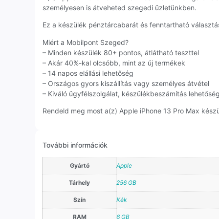
személyesen is átveheted szegedi üzletünkben.
Ez a készülék pénztárcabarát és fenntartható választás
Miért a Mobilpont Szeged?
– Minden készülék 80+ pontos, átlátható teszttel
– Akár 40%-kal olcsóbb, mint az új termékek
– 14 napos elállási lehetőség
– Országos gyors kiszállítás vagy személyes átvétel
– Kiváló ügyfélszolgálat, készülékbeszámítás lehetősé
Rendeld meg most a(z) Apple iPhone 13 Pro Max készülé
További információk
Gyártó
Apple
Tárhely
256 GB
Szín
Kék
RAM
6 GB