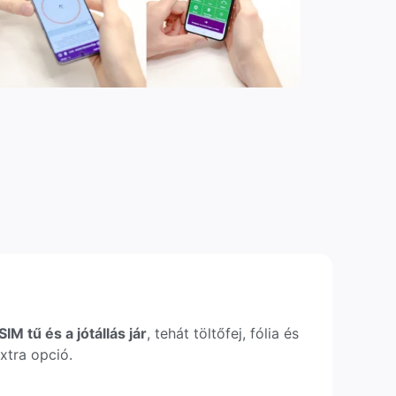
IM tű és a jótállás jár
, tehát töltőfej, fólia és
xtra opció.