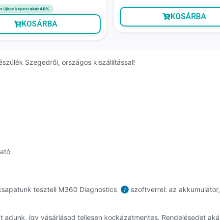
s újhoz képest
akár 40%
KOSÁRBA
KOSÁRBA
szülék Szegedről, országos kiszállítással!
ható
csapatunk teszteli M360 Diagnostics
szoftverrel: az akkumulátor,
i
át adunk, így vásárlásod teljesen kockázatmentes. Rendelésedet a