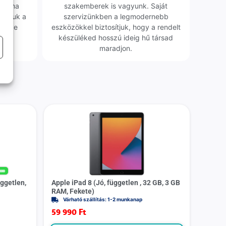
obléma
szakemberek is vagyunk. Saját
sgáljuk a
szervizünkben a legmodernebb
erélve
eszközökkel biztosítjuk, hogy a rendelt
0 Ft
készüléked hosszú ideig hű társad
maradjon.
%
ggetlen,
Apple iPad 8 (Jó, független , 32 GB, 3 GB
RAM, Fekete)
Várható szállítás: 1-2 munkanap
59 990
Ft