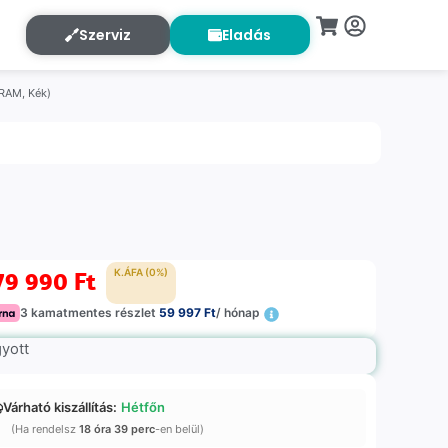
Szerviz
Eladás
 RAM, Kék)
79 990
Ft
K.ÁFA (0%)
3 kamatmentes részlet
59 997 Ft
/ hónap
gyott
Várható kiszállítás:
Hétfőn
(Ha rendelsz
18 óra 39 perc
-en belül)