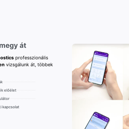
 megy át
ostics
professzionális
en
vizsgálunk át, többek
ák
k előélet
látor
i kapcsolat