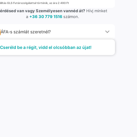
llítás GLS Futárszolgálattal történik, az ára 2 490 Ft
érdésed van vagy Személyesen vannéd át?
Hívj minket
a
+36 30 779 1516
számon.
ÁFA-s számlát szeretnél?
Cseréld be a régit, vidd el olcsóbban az újat!