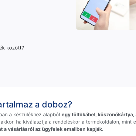
lék között?
tartalmaz a doboz?
ban a készülékhez alapból
egy töltőkábel, köszönőkártya, S
 akkor, ha kiválasztja a rendeléskor a termékoldalon, mint e
t a vásárlásról az ügyfelek emailben kapják.