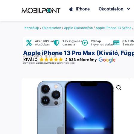
IPhone
Okostelefon
Kezdőlap
/
Okostelefon
/
Apple Okostelefon
/
Apple iPhone 13 Széria
Akár
40%
-al
1 év
ingyenes
20 nap
0% TH
olcsóbban
garancia
ingyenes elállás
3 részl
Apple iPhone 13 Pro Max (Kiváló, Füg
Azonosító: 101500
KIVÁLÓ
2 933 vélemény
Ügyfeleink
valódi
,
nyilvános
üzletértékelései