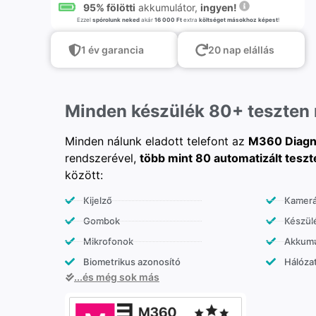
95% fölötti
akkumulátor,
ingyen!
Ezzel
spórolunk neked
akár
16 000 Ft
extra
költséget másokhoz képest
!
1 év garancia
20 nap elállás
Minden készülék 80+ teszten
Minden nálunk eladott telefont az
M360 Diagn
rendszerével,
több mint 80 automatizált teszt
között:
Kijelző
Kamer
Gombok
Készülé
Mikrofonok
Akkumu
Biometrikus azonosító
Hálózat
...és még sok más