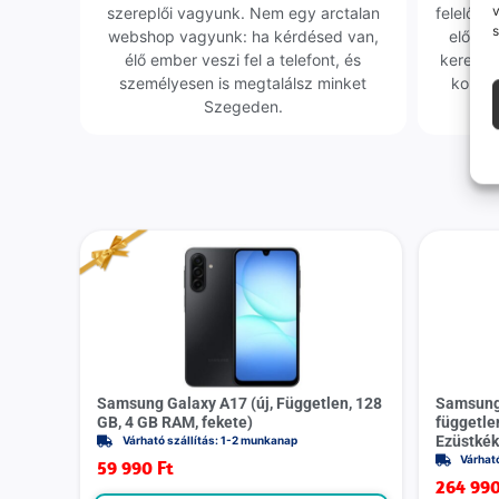
v
szereplői vagyunk. Nem egy arctalan
felelőssé
s
webshop vagyunk: ha kérdésed van,
előfor
élő ember veszi fel a telefont, és
keresün
személyesen is megtalálsz minket
kollég
Szegeden.
Samsung Galaxy A17 (új, Független, 128
Samsung 
GB, 4 GB RAM, fekete)
függetle
Ezüstkék
Várható szállítás: 1-2 munkanap
Várhat
59 990
Ft
264 99