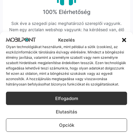
100% Elérhetőség
Sok éve a szegedi piac meghatározó szereplői vagyunk.
Nem egy arctalan webshop vagyunk: ha kérdésed van, élő
ember veszi fel a telefont, és személyesen is megtalálsz
Kezelés
minket Szegeden.
Olyan technológiákat használunk, mint például a sütik (cookies), az
eszközinformációk tárolására és/vagy elérésére. Mindezt a böngészési
élmény javítása, valamint a személyre szabott vagy nem személyre
szabott hirdetések megjelenítése érdekében tesszük. Ezen technológiák
elfogadása lehetővé teszi számunkra, hogy olyan adatokat dolgozzunk
fel ezen az oldalon, mint a böngészési szokások vagy az egyedi
azonosítók. A hozzájárulás megtagadása vagy visszavonása
Korrekt Ügyintézés
hátrányosan befolyásolhat bizonyos funkciókat és szolgáltatásokat.
Hibázni emberi dolog, de a felelősségvállalás nálunk alap.
Elfogadom
Ha ritkán előfordul egy hiba, nem kifogásokat keresünk,
hanem megoldást. Szakértő kollégáink azonnal kézbe
veszik az ügyedet.
Elutasitás
Opciók