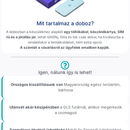
Mit tartalmaz a doboz?
A dobozban a készülékhez alapból
egy töltőkábel, köszönőkártya, SIM
tű és a jótállás jár
, tehát töltőfej, fólia és tok csak akkor, ha kiválasztja a
rendeléskor a termékoldalon, mint extra opció.
A számlát a vásárlásról az ügyfelek emailben kapják.
Igen, nálunk így is lehet!
Országos kiszállításunk van
Magyarország egész területén,
bárhova
Utánvét akár készpénzben
a GLS futárnál, amikor megérkezik
a csomagod
Személyes átvételi lehetőség
Makói és Szegedi üzletünkben