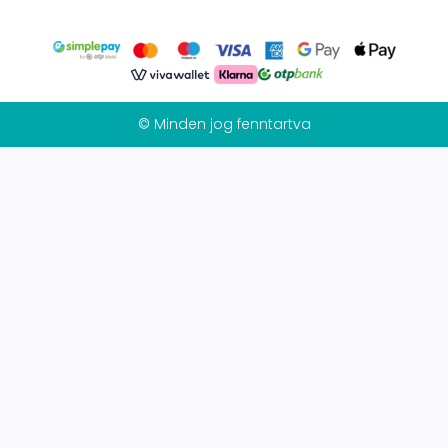
© Minden jog fenntartva