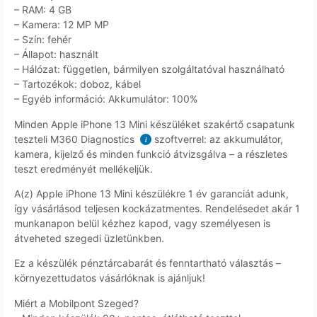
– RAM: 4 GB
– Kamera: 12 MP MP
– Szín: fehér
– Állapot: használt
– Hálózat: független, bármilyen szolgáltatóval használható
– Tartozékok: doboz, kábel
– Egyéb információ: Akkumulátor: 100%
Minden Apple iPhone 13 Mini készüléket szakértő csapatunk
teszteli M360 Diagnostics
szoftverrel: az akkumulátor,
i
kamera, kijelző és minden funkció átvizsgálva – a részletes
teszt eredményét mellékeljük.
A(z) Apple iPhone 13 Mini készülékre 1 év garanciát adunk,
így vásárlásod teljesen kockázatmentes. Rendelésedet akár 1
munkanapon belül kézhez kapod, vagy személyesen is
átveheted szegedi üzletünkben.
Ez a készülék pénztárcabarát és fenntartható választás –
környezettudatos vásárlóknak is ajánljuk!
Miért a Mobilpont Szeged?