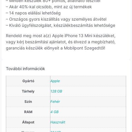
– Minden készülék 80+ pontos, átlátható teszttel
– Akár 40%-kal olcsóbb, mint az új termékek
– 14 napos elállási lehetőség
– Országos gyors kiszállítás vagy személyes átvétel
– Kiváló ügyfélszolgálat, készülékbeszámítás lehetősége
Rendeld meg most a(z) Apple iPhone 13 Mini készüléket,
vagy kérj beszámítási ajánlatot, és élvezd a megbízható,
garanciás készülék előnyeit a Mobilpont Szegedtől!
További információk
Gyártó
Apple
Tárhely
128 GB
Szín
Fehér
RAM
4 GB
Állapot
Használt