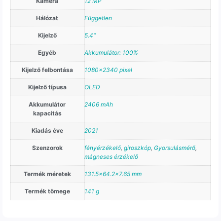
Kamera
12 MP
Hálózat
Független
Kijelző
5.4"
Egyéb
Akkumulátor: 100%
Kijelző felbontása
1080×2340 pixel
Kijelző típusa
OLED
Akkumulátor
2406 mAh
kapacitás
Kiadás éve
2021
Szenzorok
fényérzékelő
,
giroszkóp
,
Gyorsulásmérő
,
mágneses érzékelő
Termék méretek
131.5×64.2×7.65 mm
Termék tömege
141 g