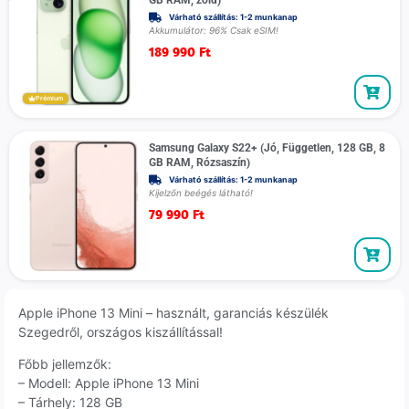
GB RAM, zöld)
Várható szállítás: 1-2 munkanap
Akkumulátor: 96% Csak eSIM!
189 990
Ft
Prémium
Samsung Galaxy S22+ (Jó, Független, 128 GB, 8
GB RAM, Rózsaszín)
Várható szállítás: 1-2 munkanap
Kijelzőn beégés látható!
79 990
Ft
Apple iPhone 13 Mini – használt, garanciás készülék
Szegedről, országos kiszállítással!
Főbb jellemzők:
– Modell: Apple iPhone 13 Mini
– Tárhely: 128 GB