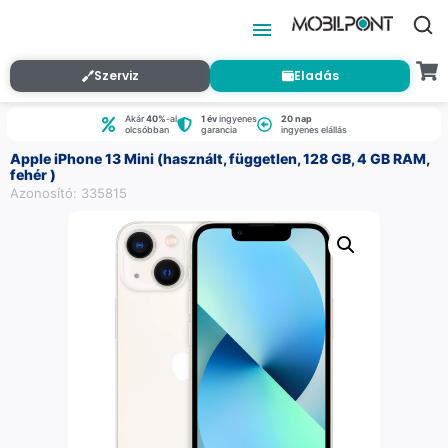
Szerviz
Eladás
Akár
40%
-al
1 év
ingyenes
20 nap
olcsóbban
garancia
ingyenes elállás
Apple iPhone 13 Mini (használt, független, 128 GB, 4 GB RAM,
fehér )
Azonosító: 335815