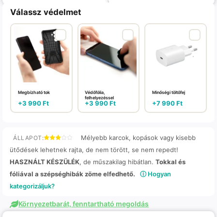
Válassz védelmet
Megbízható tok
Védőfólia,
Minőségi töltőfej
felhelyezéssel
+
3 990
Ft
+
3 990
Ft
+
7 990
Ft
Mélyebb karcok, kopások vagy kisebb
ÁLLAPOT:
ütődések lehetnek rajta, de nem törött, se nem repedt!
HASZNÁLT KÉSZÜLÉK
, de műszakilag hibátlan.
Tokkal és
fóliával a szépséghibák zöme elfedhető.
ⓘ Hogyan
kategorizáljuk?
Környezetbarát, fenntartható megoldás