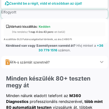
Cseréld be a régit, vidd el olcsóbban az újat!
Elfogyott
Várható kiszállítás:
Kedden
(Ha rendelsz
1 nap 4 óra 43 perc
-en belül)
A szállítás GLS Futárszolgálattal történik, az ára 2 490 Ft
Kérdésed van vagy Személyesen vannéd át?
Hívj minket a
+36
30 779 1516
számon.
ÁFA-s számlát szeretnél?
Minden készülék 80+ teszten
megy át
Minden nálunk eladott telefont az
M360
Diagnostics
professzionális rendszerével,
több mint
80 automatizált teszten
vizsgálunk át, többek