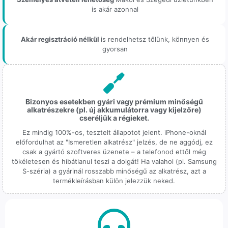
is akár azonnal
Akár regisztráció nélkül
is rendelhetsz tőlünk, könnyen és
gyorsan
Bizonyos esetekben gyári vagy prémium minőségű
alkatrészekre (pl. új akkumulátorra vagy kijelzőre)
cseréljük a régieket.
Ez mindig 100%-os, tesztelt állapotot jelent. iPhone-oknál
előfordulhat az "Ismeretlen alkatrész" jelzés, de ne aggódj, ez
csak a gyártó szoftveres üzenete – a telefonod ettől még
tökéletesen és hibátlanul teszi a dolgát! Ha valahol (pl. Samsung
S-széria) a gyárinál rosszabb minőségű az alkatrész, azt a
termékleírásban külön jelezzük neked.