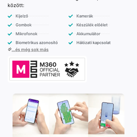
között:
Kijelző
Kamerák
Gombok
Készülék előélet
Mikrofonok
Akkumulátor
Biometrikus azonosító
Hálózati kapcsolat
...és még sok más