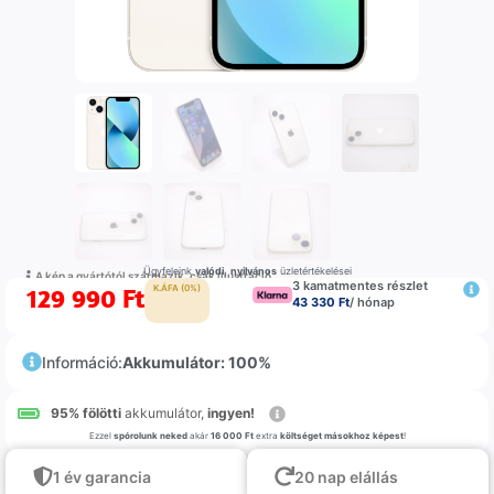
Ügyfeleink
valódi
,
nyilvános
üzletértékelései
A kép a gyártótól származik, csak illustráció
3 kamatmentes részlet
129 990
Ft
K.ÁFA (0%)
43 330 Ft
/ hónap
Információ:
Akkumulátor: 100%
95% fölötti
akkumulátor,
ingyen!
Ezzel
spórolunk neked
akár
16 000 Ft
extra
költséget másokhoz képest
!
1 év garancia
20 nap elállás