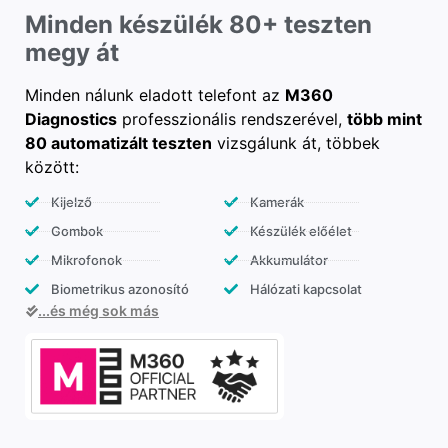
Minden készülék 80+ teszten
megy át
Minden nálunk eladott telefont az
M360
Diagnostics
professzionális rendszerével,
több mint
80 automatizált teszten
vizsgálunk át, többek
között:
Kijelző
Kamerák
Gombok
Készülék előélet
Mikrofonok
Akkumulátor
Biometrikus azonosító
Hálózati kapcsolat
...és még sok más