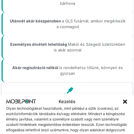
bárhova
Utánvét akár készpénzben
a GLS futárnál, amikor megérkezik
a csomagod
Személyes átvételi lehetőség
Makói és Szegedi üzletünkben
is akár azonnal
Akár regisztráció nélkül
is rendelhetsz tőlünk, könnyen és
gyorsan
Kezelés
Bizonyos esetekben gyári vagy prémium minőségű
Olyan technológiákat használunk, mint például a sütik (cookies), az
alkatrészekre (pl. új akkumulátorra vagy kijelzőre)
cseréljük a régieket.
eszközinformációk tárolására és/vagy elérésére. Mindezt a böngészési
élmény javítása, valamint a személyre szabott vagy nem személyre
Ez mindig 100%-os, tesztelt állapotot jelent. iPhone-oknál
szabott hirdetések megjelenítése érdekében tesszük. Ezen technológiák
előfordulhat az "Ismeretlen alkatrész" jelzés, de ne aggódj, ez
elfogadása lehetővé teszi számunkra, hogy olyan adatokat dolgozzunk
csak a gyártó szoftveres üzenete – a telefonod ettől még