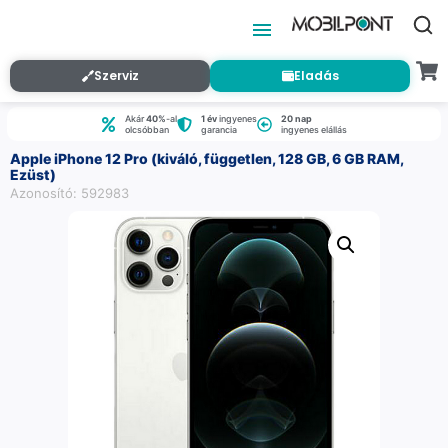
Szerviz
Eladás
Akár
40%
-al
1 év
ingyenes
20 nap
olcsóbban
garancia
ingyenes elállás
Apple iPhone 12 Pro (kiváló, független, 128 GB, 6 GB RAM,
Ezüst)
Azonosító: 592983