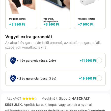
Megbízható tok
Védőfólia,
Minőségi töltőfej
felhelyezéssel
+
3 990
Ft
+
3 990
Ft
+
7 990
Ft
Vegyél extra garanciát
Az alap 1 év garancián felül értendő, az általános garanciális
szabályok vonatkoznak rá.
+
11 990
Ft
+ 1 év garancia (össz. 2 év)
+
19 990
Ft
+ 2 év garancia (össz. 3 év)
Megkímélt állapotú
HASZNÁLT
ÁLLAPOT:
KÉSZÜLÉK.
Apróbb karcok, kopás vagy toknak a nyomai
előfordulhatnak, de
tokban és fóliával gyakorlatilag újszerűnek