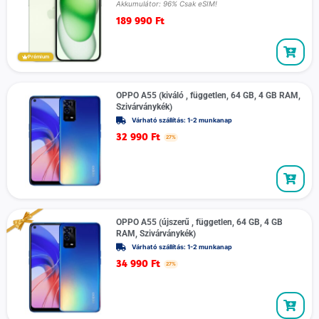
Akkumulátor: 96% Csak eSIM!
189 990
Ft
Prémium
OPPO A55 (kiváló , független, 64 GB, 4 GB RAM,
Szivárványkék)
Várható szállítás: 1-2 munkanap
32 990
Ft
27%
OPPO A55 (újszerű , független, 64 GB, 4 GB
RAM, Szivárványkék)
Várható szállítás: 1-2 munkanap
34 990
Ft
27%