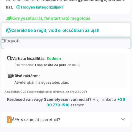
hat.
ⓘ Hogyan kategorizáljuk?
Környezetbarát, fenntartható megoldás
Cseréld be a régit, vidd el olcsóbban az újat!
Elfogyott
Várható kiszállítás:
Kedden
(Ha rendelsz
1 nap 12 óra 23 perc
-en belül)
Külső raktáron:
Átvétel akár ma egyeztetés után.
A szállítás GLS Futárszolgálattal történik, az ára 2 490 Ft
Kérdésed van vagy Személyesen vannéd át?
Hívj minket a
+36
30 779 1516
számon.
ÁFA-s számlát szeretnél?