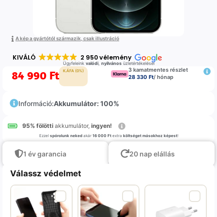
A kép a gyártótól származik, csak illustráció
KIVÁLÓ
2 950 vélemény
Ügyfeleink
valódi
,
nyilvános
üzletértékelései
3 kamatmentes részlet
84 990
Ft
K.ÁFA (0%)
28 330 Ft
/ hónap
Információ:
Akkumulátor: 100%
95% fölötti
akkumulátor,
ingyen!
Ezzel
spórolunk neked
akár
16 000 Ft
extra
költséget másokhoz képest
!
1 év garancia
20 nap elállás
Válassz védelmet