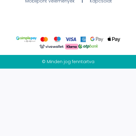
Mobilpont Vélemények
Kapcsolat
© Minden jog fenntartva