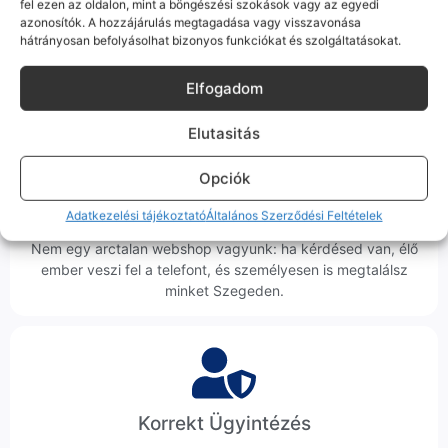
fel ezen az oldalon, mint a böngészési szokások vagy az egyedi
tökéletesen és hibátlanul teszi a dolgát! Ha valahol (pl. Samsung
azonosítók. A hozzájárulás megtagadása vagy visszavonása
S-széria) a gyárinál rosszabb minőségű az alkatrész, azt a
hátrányosan befolyásolhat bizonyos funkciókat és szolgáltatásokat.
termékleírásban külön jelezzük neked.
Elfogadom
Elutasitás
Opciók
100% Elérhetőség
Adatkezelési tájékoztató
Általános Szerződési Feltételek
Sok éve a szegedi piac meghatározó szereplői vagyunk.
Nem egy arctalan webshop vagyunk: ha kérdésed van, élő
ember veszi fel a telefont, és személyesen is megtalálsz
minket Szegeden.
Korrekt Ügyintézés