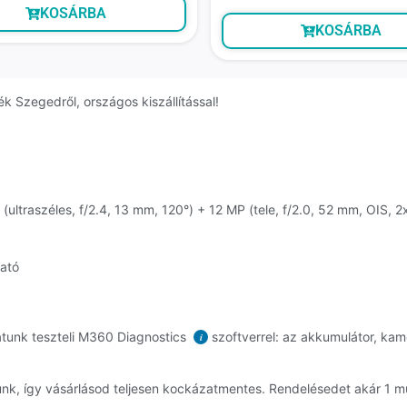
KOSÁRBA
KOSÁRBA
ék Szegedről, országos kiszállítással!
(ultraszéles, f/2.4, 13 mm, 120°) + 12 MP (tele, f/2.0, 52 mm, OIS, 2
ható
atunk teszteli M360 Diagnostics
szoftverrel: az akkumulátor, kame
i
dunk, így vásárlásod teljesen kockázatmentes. Rendelésedet akár 1