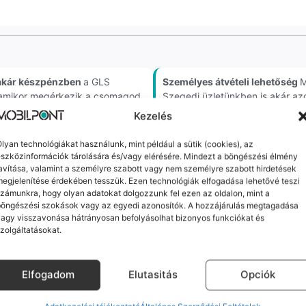
akár készpénzben
a GLS
Személyes átvételi lehetőség
M
, amikor megérkezik a csomagod
Szegedi üzletünkben is akár az
Kezelés
m minőségű alkatrészekre (pl. új akkumulátorra vagy k
lyan technológiákat használunk, mint például a sütik (cookies), az
ne-oknál előfordulhat az "Ismeretlen alkatrész" jelzés, de ne aggódj, ez
szközinformációk tárolására és/vagy elérésére. Mindezt a böngészési élmény
avítása, valamint a személyre szabott vagy nem személyre szabott hirdetések
ol (pl. Samsung S-széria) a gyárinál rosszabb minőségű az alkatrész, azt
egjelenítése érdekében tesszük. Ezen technológiák elfogadása lehetővé teszi
zámunkra, hogy olyan adatokat dolgozzunk fel ezen az oldalon, mint a
böngészési szokások vagy az egyedi azonosítók. A hozzájárulás megtagadása
agy visszavonása hátrányosan befolyásolhat bizonyos funkciókat és
zolgáltatásokat.
orrekt Ügyintézés
Ingyenes Futár & Sz
Elfogadom
Elutasitás
Opciók
bázni emberi dolog, de a
Ha messze laksz, mi megy