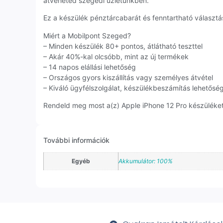
átveheted szegedi üzletünkben.
Ez a készülék pénztárcabarát és fenntartható választás
Miért a Mobilpont Szeged?
– Minden készülék 80+ pontos, átlátható teszttel
– Akár 40%-kal olcsóbb, mint az új termékek
– 14 napos elállási lehetőség
– Országos gyors kiszállítás vagy személyes átvétel
– Kiváló ügyfélszolgálat, készülékbeszámítás lehetősé
Rendeld meg most a(z) Apple iPhone 12 Pro készüléket,
További információk
Egyéb
Akkumulátor: 100%