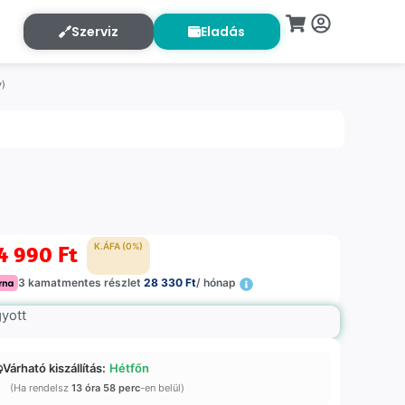
Szerviz
Eladás
y)
4 990
Ft
K.ÁFA (0%)
3 kamatmentes részlet
28 330 Ft
/ hónap
gyott
Várható kiszállítás:
Hétfőn
(Ha rendelsz
13 óra 58 perc
-en belül)