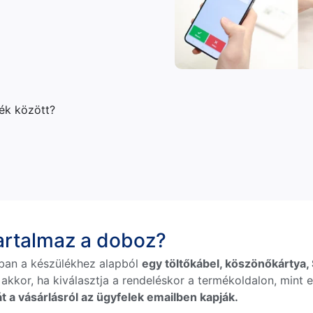
lék között?
tartalmaz a doboz?
ban a készülékhez alapból
egy töltőkábel, köszönőkártya, S
 akkor, ha kiválasztja a rendeléskor a termékoldalon, mint e
t a vásárlásról az ügyfelek emailben kapják.