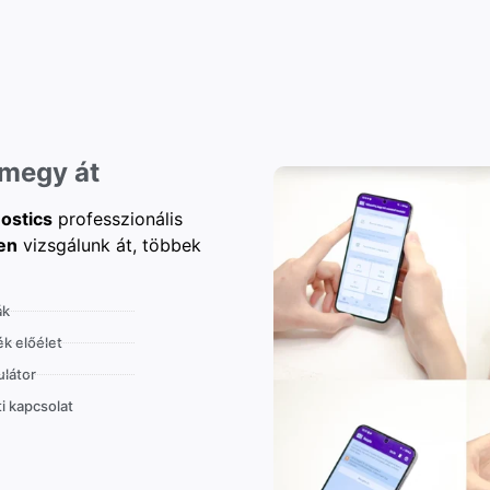
 megy át
ostics
professzionális
en
vizsgálunk át, többek
ák
k előélet
látor
i kapcsolat