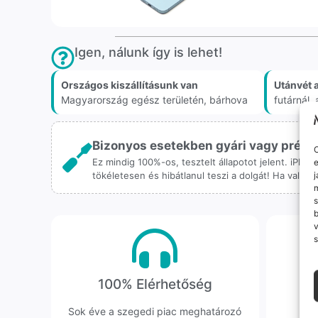
Igen, nálunk így is lehet!
Országos kiszállításunk van
Utánvét 
Magyarország egész területén, bárhova
futárnál
Bizonyos esetekben gyári vagy prémiu
O
Ez mindig 100%-os, tesztelt állapotot jelent. iPho
e
j
tökéletesen és hibátlanul teszi a dolgát! Ha valah
m
s
v
s
100% Elérhetőség
K
Sok éve a szegedi piac meghatározó
Hi