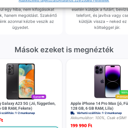
Adatkezelési tájékoztató
Általános Szerződési Feltételek
gvállalás nálunk alap. Ha ritkán
készülékért. Garanciális pr
dul egy hiba, nem kifogásokat
esetén küldjük a futárt, beviz
k, hanem megoldást. Szakértő
telefont, és javítva vagy cs
áink azonnal kézbe veszik az
küldjük vissza – neked ez 
ügyedet.
költséggel jár.
Mások ezeket is megnézték
100
Gamer
Prémiu
Galaxy A23 5G (Jó, független,
Apple iPhone 14 Pro Max (jó, Fü
6 GB RAM, Fekete)
128 GB, 6 GB RAM, Lila)
ó szállítás: 1-2 munkanap
Várható szállítás: 1-2 munkanap
Akkumulátor: 100%, Csak eSIM!
Ft
199 990
Ft