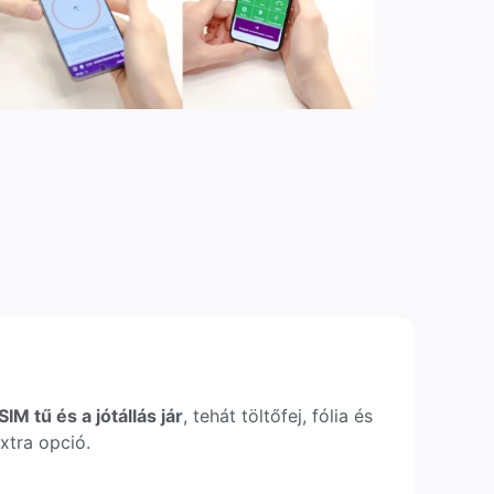
IM tű és a jótállás jár
, tehát töltőfej, fólia és
xtra opció.