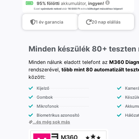
95% fölötti
akkumulátor,
ingyen!
Ezzel
spórolunk neked
akár
16 000 Ft
extra
költséget másokhoz képest
!
1 év garancia
20 nap elállás
Minden készülék 80+ teszten
Minden nálunk eladott telefont az
M360 Diagn
rendszerével,
több mint 80 automatizált teszt
között:
Kijelző
Kamer
Gombok
Készülé
Mikrofonok
Akkumu
Biometrikus azonosító
Hálózat
...és még sok más