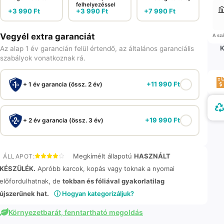
felhelyezéssel
+
3 990
Ft
+
3 990
Ft
+
7 990
Ft
Vegyél extra garanciát
A szá
K
Az alap 1 év garancián felül értendő, az általános garanciális
szabályok vonatkoznak rá.
+
11 990
Ft
+ 1 év garancia (össz. 2 év)
+
19 990
Ft
+ 2 év garancia (össz. 3 év)
Megkímélt állapotú
HASZNÁLT
ÁLLAPOT:
KÉSZÜLÉK.
Apróbb karcok, kopás vagy toknak a nyomai
előfordulhatnak, de
tokban és fóliával gyakorlatilag
újszerűnek hat.
ⓘ Hogyan kategorizáljuk?
Környezetbarát, fenntartható megoldás