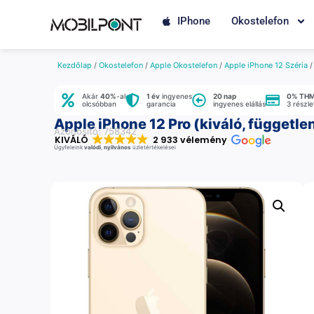
IPhone
Okostelefon
Kezdőlap
/
Okostelefon
/
Apple Okostelefon
/
Apple iPhone 12 Széria
Akár
40%
-al
1 év
ingyenes
20 nap
0% TH
olcsóbban
garancia
ingyenes elállás
3 részl
Apple iPhone 12 Pro (kiváló, függetle
Azonosító: 758342
KIVÁLÓ
2 933 vélemény
Ügyfeleink
valódi
,
nyilvános
üzletértékelései