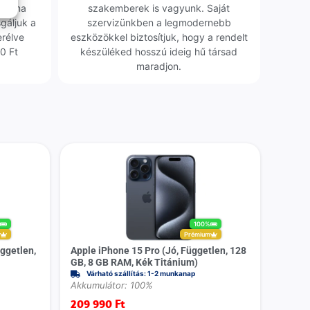
obléma
szakemberek is vagyunk. Saját
sgáljuk a
szervizünkben a legmodernebb
erélve
eszközökkel biztosítjuk, hogy a rendelt
0 Ft
készüléked hosszú ideig hű társad
maradjon.
%
100%
m
Prémium
ggetlen,
Apple iPhone 15 Pro (Jó, Független, 128
GB, 8 GB RAM, Kék Titánium)
Várható szállítás: 1-2 munkanap
Akkumulátor: 100%
209 990
Ft