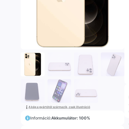
A kép a gyártótól származik, csak illustráció
Információ:
Akkumulátor: 100%