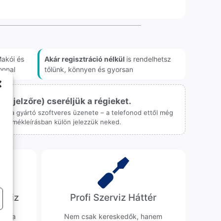
akói és
Akár regisztráció nélkül
is rendelhetsz
onnal
tőlünk, könnyen és gyorsan
ijelzőre) cseréljük a régieket.
 csak a gyártó szoftveres üzenete – a telefonod ettől még
 a termékleírásban külön jelezzük neked.
erviz
Profi Szerviz Háttér
ünk a
Nem csak kereskedők, hanem