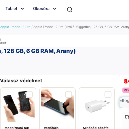
Tablet
Okosóra
/
Apple iPhone 12 Pro
/ Apple iPhone 12 Pro (kiváló, független, 128 GB, 6 GB RAM, Aran
M
,
etben
n, 128 GB, 6 GB RAM, Arany)
8
Válassz védelmet
Elfo
Megbízható tok
Védőfólia,
Minőségi töltőfej