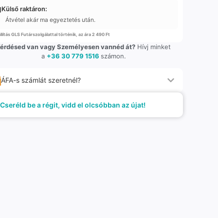
Külső raktáron:
Átvétel akár ma egyeztetés után.
llítás GLS Futárszolgálattal történik, az ára 2 490 Ft
érdésed van vagy Személyesen vannéd át?
Hívj minket
a
+36 30 779 1516
számon.
ÁFA-s számlát szeretnél?
Cseréld be a régit, vidd el olcsóbban az újat!