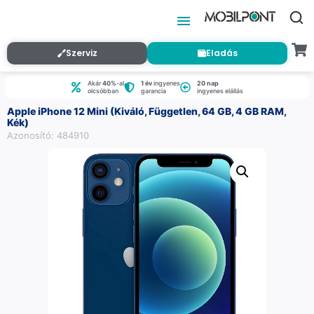
Szerviz
Eladás
Akár
40%
-al
1 év
ingyenes
20 nap
olcsóbban
garancia
ingyenes elállás
Apple iPhone 12 Mini (Kiváló, Független, 64 GB, 4 GB RAM,
Kék)
Azonosító: 484910