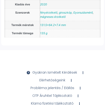
Kiadás éve
2020
Szenzorok
fényérzékelő
,
giroszkóp
,
Gyorsulásmérő
,
mágneses érzékelő
Termék méretek
131.5×64.2×7.4 mm
Termék tömege
135 g
Gyakran Ismételt Kérdések
Elérhetőségeink
Probléma jelentés / Elállás
OTP Áruhitel Tájékoztató
Klarna fizetési tájékoztató