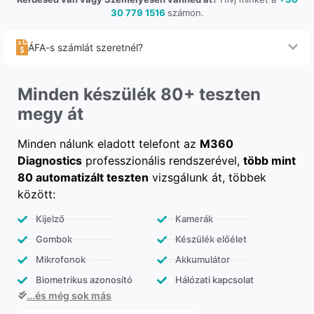
30 779 1516
számon.
ÁFA-s számlát szeretnél?
Minden készülék 80+ teszten
megy át
Minden nálunk eladott telefont az
M360
Diagnostics
professzionális rendszerével,
több mint
80 automatizált teszten
vizsgálunk át, többek
között:
Kijelző
Kamerák
Gombok
Készülék előélet
Mikrofonok
Akkumulátor
Biometrikus azonosító
Hálózati kapcsolat
...és még sok más