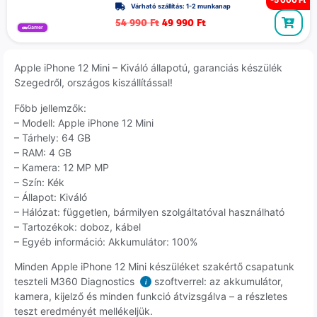
Várható szállítás: 1-2 munkanap
54 990
Ft
49 990
Ft
Gamer
Apple iPhone 12 Mini – Kiváló állapotú, garanciás készülék
Szegedről, országos kiszállítással!
Főbb jellemzők:
– Modell: Apple iPhone 12 Mini
– Tárhely: 64 GB
– RAM: 4 GB
– Kamera: 12 MP MP
– Szín: Kék
– Állapot: Kiváló
– Hálózat: független, bármilyen szolgáltatóval használható
– Tartozékok: doboz, kábel
– Egyéb információ: Akkumulátor: 100%
Minden Apple iPhone 12 Mini készüléket szakértő csapatunk
teszteli M360 Diagnostics
szoftverrel: az akkumulátor,
i
kamera, kijelző és minden funkció átvizsgálva – a részletes
teszt eredményét mellékeljük.