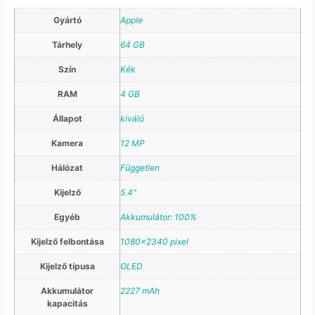
Gyártó
Apple
Tárhely
64 GB
Szín
Kék
RAM
4 GB
Állapot
kiváló
Kamera
12 MP
Hálózat
Független
Kijelző
5.4"
Egyéb
Akkumulátor: 100%
Kijelző felbontása
1080×2340 pixel
Kijelző típusa
OLED
Akkumulátor
2227 mAh
kapacitás