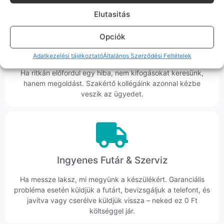
Elutasitás
Opciók
Korrekt Ügyintézés
Adatkezelési tájékoztató
Általános Szerződési Feltételek
Hibázni emberi dolog, de a felelősségvállalás nálunk alap.
Ha ritkán előfordul egy hiba, nem kifogásokat keresünk,
hanem megoldást. Szakértő kollégáink azonnal kézbe
veszik az ügyedet.
Ingyenes Futár & Szerviz
Ha messze laksz, mi megyünk a készülékért. Garanciális
probléma esetén küldjük a futárt, bevizsgáljuk a telefont, és
javítva vagy cserélve küldjük vissza – neked ez 0 Ft
költséggel jár.