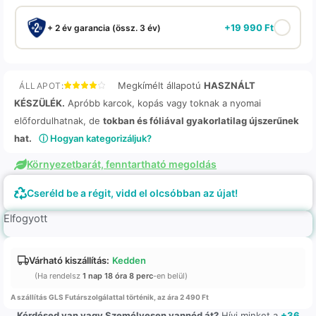
+
19 990
Ft
+ 2 év garancia (össz. 3 év)
Megkímélt állapotú
HASZNÁLT
ÁLLAPOT:
KÉSZÜLÉK.
Apróbb karcok, kopás vagy toknak a nyomai
előfordulhatnak, de
tokban és fóliával gyakorlatilag újszerűnek
hat.
ⓘ Hogyan kategorizáljuk?
Környezetbarát, fenntartható megoldás
Cseréld be a régit, vidd el olcsóbban az újat!
Elfogyott
Várható kiszállítás:
Kedden
(Ha rendelsz
1 nap 18 óra 8 perc
-en belül)
A szállítás GLS Futárszolgálattal történik, az ára 2 490 Ft
Kérdésed van vagy Személyesen vannéd át?
Hívj minket a
+36