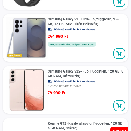
Samsung Galaxy S25 Ultra (Jó, független, 256
GB, 12 GB RAM, Titán Ezüstkék)
Várható szállítás: 1-2 munkanap
264 990
Ft
Megtakarítás újhoz képest
akár 40%
Prémium
Samsung Galaxy S22+ (Jó, Független, 128 GB, 8
GB RAM, Rózsaszín)
Várható szállítás: 1-2 munkanap
Kijelzőn beégés látható!
79 990
Ft
Realme GT2 (Kiváló állapotú, Független, 128 GB,
8 GB RAM, szürke)
-
5 000 Ft