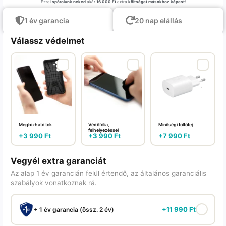
Ezzel
spórolunk neked
akár
16 000 Ft
extra
költséget másokhoz képest
!
1 év garancia
20 nap elállás
Válassz védelmet
Megbízható tok
Védőfólia,
Minőségi töltőfej
felhelyezéssel
+
3 990
Ft
+
3 990
Ft
+
7 990
Ft
Vegyél extra garanciát
Az alap 1 év garancián felül értendő, az általános garanciális
szabályok vonatkoznak rá.
+
11 990
Ft
+ 1 év garancia (össz. 2 év)