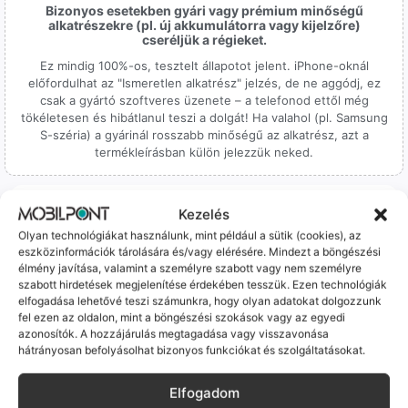
Bizonyos esetekben gyári vagy prémium minőségű
alkatrészekre (pl. új akkumulátorra vagy kijelzőre)
cseréljük a régieket.
Ez mindig 100%-os, tesztelt állapotot jelent. iPhone-oknál
előfordulhat az "Ismeretlen alkatrész" jelzés, de ne aggódj, ez
csak a gyártó szoftveres üzenete – a telefonod ettől még
tökéletesen és hibátlanul teszi a dolgát! Ha valahol (pl. Samsung
S-széria) a gyárinál rosszabb minőségű az alkatrész, azt a
termékleírásban külön jelezzük neked.
Kezelés
Olyan technológiákat használunk, mint például a sütik (cookies), az
eszközinformációk tárolására és/vagy elérésére. Mindezt a böngészési
élmény javítása, valamint a személyre szabott vagy nem személyre
100% Elérhetőség
szabott hirdetések megjelenítése érdekében tesszük. Ezen technológiák
elfogadása lehetővé teszi számunkra, hogy olyan adatokat dolgozzunk
Sok éve a szegedi piac meghatározó szereplői vagyunk.
fel ezen az oldalon, mint a böngészési szokások vagy az egyedi
Nem egy arctalan webshop vagyunk: ha kérdésed van, élő
azonosítók. A hozzájárulás megtagadása vagy visszavonása
ember veszi fel a telefont, és személyesen is megtalálsz
hátrányosan befolyásolhat bizonyos funkciókat és szolgáltatásokat.
minket Szegeden.
Elfogadom