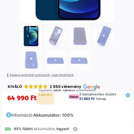
A kép a gyártótól származik, csak illustráció
KIVÁLÓ
2 950 vélemény
Ügyfeleink
valódi
,
nyilvános
üzletértékelései
3 kamatmentes részlet
64 990
Ft
K.ÁFA (0%)
21 663 Ft
/ hónap
Információ:
Akkumulátor: 100%
95% fölötti
akkumulátor,
ingyen!