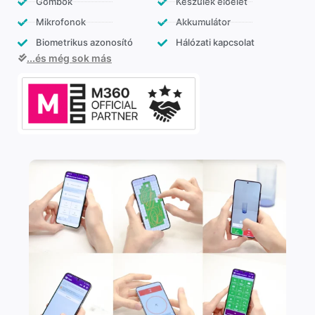
Gombok
Készülék előélet
Mikrofonok
Akkumulátor
Biometrikus azonosító
Hálózati kapcsolat
...és még sok más