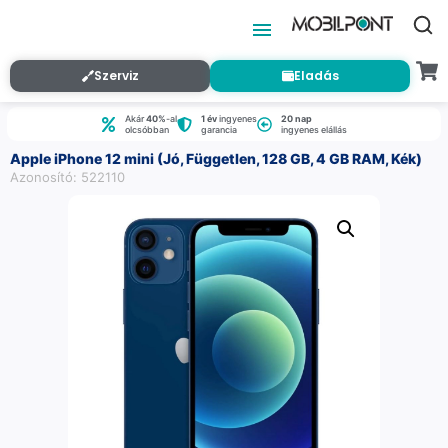
Szerviz
Eladás
Akár
40%
-al
1 év
ingyenes
20 nap
olcsóbban
garancia
ingyenes elállás
Apple iPhone 12 mini (Jó, Független, 128 GB, 4 GB RAM, Kék)
Azonosító: 522110