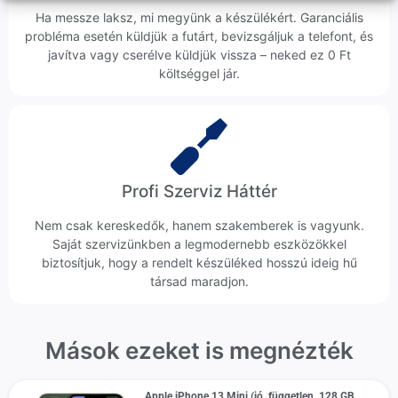
Ha messze laksz, mi megyünk a készülékért. Garanciális
probléma esetén küldjük a futárt, bevizsgáljuk a telefont, és
javítva vagy cserélve küldjük vissza – neked ez 0 Ft
költséggel jár.
Profi Szerviz Háttér
Nem csak kereskedők, hanem szakemberek is vagyunk.
Saját szervizünkben a legmodernebb eszközökkel
biztosítjuk, hogy a rendelt készüléked hosszú ideig hű
társad maradjon.
Mások ezeket is megnézték
Apple iPhone 13 Mini (jó, független, 128 GB,