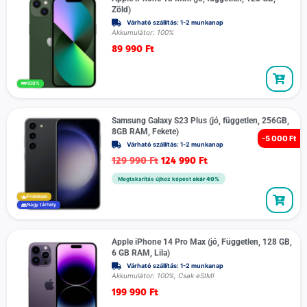
Zöld)
Várható szállítás: 1-2 munkanap
Akkumulátor: 100%
89 990
Ft
100%
Samsung Galaxy S23 Plus (jó, független, 256GB,
8GB RAM, Fekete)
-
5 000 Ft
Várható szállítás: 1-2 munkanap
129 990
Ft
124 990
Ft
Megtakarítás újhoz képest
akár 40%
Prémium
Nagy tárhely
Apple iPhone 14 Pro Max (jó, Független, 128 GB,
6 GB RAM, Lila)
Várható szállítás: 1-2 munkanap
Akkumulátor: 100%, Csak eSIM!
199 990
Ft