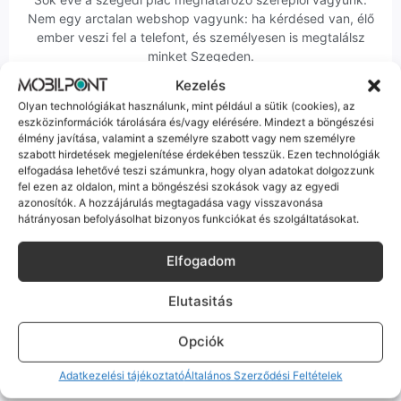
Nem egy arctalan webshop vagyunk: ha kérdésed van, élő
ember veszi fel a telefont, és személyesen is megtalálsz
minket Szegeden.
Kezelés
Olyan technológiákat használunk, mint például a sütik (cookies), az
eszközinformációk tárolására és/vagy elérésére. Mindezt a böngészési
élmény javítása, valamint a személyre szabott vagy nem személyre
szabott hirdetések megjelenítése érdekében tesszük. Ezen technológiák
elfogadása lehetővé teszi számunkra, hogy olyan adatokat dolgozzunk
Korrekt Ügyintézés
fel ezen az oldalon, mint a böngészési szokások vagy az egyedi
azonosítók. A hozzájárulás megtagadása vagy visszavonása
Hibázni emberi dolog, de a felelősségvállalás nálunk alap.
hátrányosan befolyásolhat bizonyos funkciókat és szolgáltatásokat.
Ha ritkán előfordul egy hiba, nem kifogásokat keresünk,
hanem megoldást. Szakértő kollégáink azonnal kézbe
Elfogadom
veszik az ügyedet.
Elutasitás
Opciók
Adatkezelési tájékoztató
Általános Szerződési Feltételek
Ingyenes Futár & Szerviz