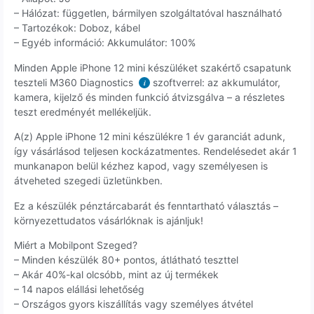
– Hálózat: független, bármilyen szolgáltatóval használható
– Tartozékok: Doboz, kábel
– Egyéb információ: Akkumulátor: 100%
Minden Apple iPhone 12 mini készüléket szakértő csapatunk
teszteli M360 Diagnostics
szoftverrel: az akkumulátor,
i
kamera, kijelző és minden funkció átvizsgálva – a részletes
teszt eredményét mellékeljük.
A(z) Apple iPhone 12 mini készülékre 1 év garanciát adunk,
így vásárlásod teljesen kockázatmentes. Rendelésedet akár 1
munkanapon belül kézhez kapod, vagy személyesen is
átveheted szegedi üzletünkben.
Ez a készülék pénztárcabarát és fenntartható választás –
környezettudatos vásárlóknak is ajánljuk!
Miért a Mobilpont Szeged?
– Minden készülék 80+ pontos, átlátható teszttel
– Akár 40%-kal olcsóbb, mint az új termékek
– 14 napos elállási lehetőség
– Országos gyors kiszállítás vagy személyes átvétel