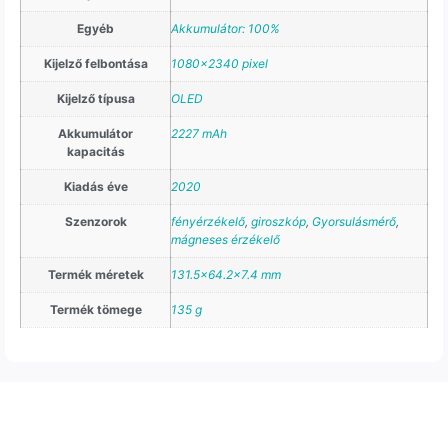
Egyéb
Akkumulátor: 100%
Kijelző felbontása
1080×2340 pixel
Kijelző típusa
OLED
Akkumulátor
2227 mAh
kapacitás
Kiadás éve
2020
Szenzorok
fényérzékelő
,
giroszkóp
,
Gyorsulásmérő
,
mágneses érzékelő
Termék méretek
131.5×64.2×7.4 mm
Termék tömege
135 g