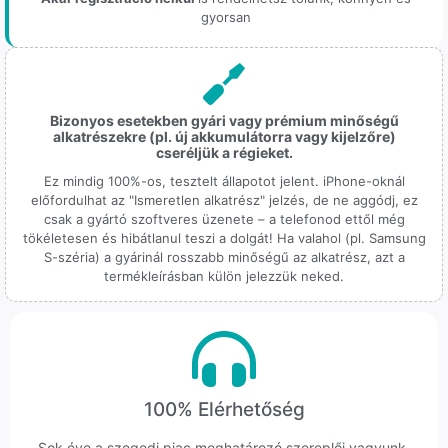
gyorsan
Bizonyos esetekben gyári vagy prémium minőségű
alkatrészekre (pl. új akkumulátorra vagy kijelzőre)
cseréljük a régieket.
Ez mindig 100%-os, tesztelt állapotot jelent. iPhone-oknál
előfordulhat az "Ismeretlen alkatrész" jelzés, de ne aggódj, ez
csak a gyártó szoftveres üzenete – a telefonod ettől még
tökéletesen és hibátlanul teszi a dolgát! Ha valahol (pl. Samsung
S-széria) a gyárinál rosszabb minőségű az alkatrész, azt a
termékleírásban külön jelezzük neked.
100% Elérhetőség
Sok éve a szegedi piac meghatározó szereplői vagyunk.