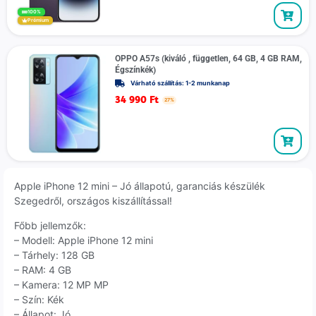
100%
Prémium
OPPO A57s (kiváló , független, 64 GB, 4 GB RAM,
Égszínkék)
Várható szállítás: 1-2 munkanap
34 990
Ft
27%
Apple iPhone 12 mini – Jó állapotú, garanciás készülék
Szegedről, országos kiszállítással!
Főbb jellemzők:
– Modell: Apple iPhone 12 mini
– Tárhely: 128 GB
– RAM: 4 GB
– Kamera: 12 MP MP
– Szín: Kék
– Állapot: Jó