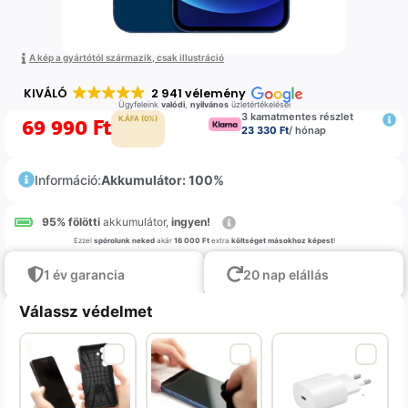
A kép a gyártótól származik, csak illustráció
KIVÁLÓ
2 941 vélemény
Ügyfeleink
valódi
,
nyilvános
üzletértékelései
3 kamatmentes részlet
69 990
Ft
K.ÁFA (0%)
23 330 Ft
/ hónap
Információ:
Akkumulátor: 100%
95% fölötti
akkumulátor,
ingyen!
Ezzel
spórolunk neked
akár
16 000 Ft
extra
költséget másokhoz képest
!
1 év garancia
20 nap elállás
Válassz védelmet