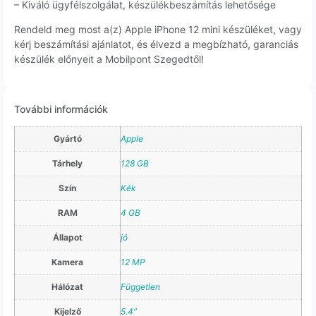
– Kiváló ügyfélszolgálat, készülékbeszámítás lehetősége
Rendeld meg most a(z) Apple iPhone 12 mini készüléket, vagy
kérj beszámítási ajánlatot, és élvezd a megbízható, garanciás
készülék előnyeit a Mobilpont Szegedtől!
További információk
Gyártó
Apple
Tárhely
128 GB
Szín
Kék
RAM
4 GB
Állapot
jó
Kamera
12 MP
Hálózat
Független
Kijelző
5.4"