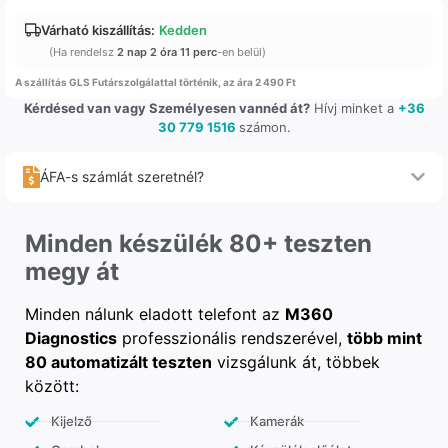
Várható kiszállítás:
Kedden
(Ha rendelsz
2 nap 2 óra 11 perc
-en belül)
A szállítás GLS Futárszolgálattal történik, az ára 2 490 Ft
Kérdésed van vagy Személyesen vannéd át?
Hívj minket a
+36
30 779 1516
számon.
ÁFA-s számlát szeretnél?
Minden készülék 80+ teszten
megy át
Minden nálunk eladott telefont az
M360
Diagnostics
professzionális rendszerével,
több mint
80 automatizált teszten
vizsgálunk át, többek
között:
Kijelző
Kamerák