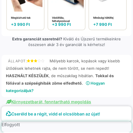
Megbízható tok
Védőfólia,
Minőségi töltőfej
felhelyezéssel
+
3 990
Ft
+
3 990
Ft
+
7 990
Ft
Extra garanciát szeretnél?
Kiváló és Újszerű termékeinkre
összesen akár 3 év garanciát is kérhetsz!
Mélyebb karcok, kopások vagy kisebb
ÁLLAPOT:
ütődések lehetnek rajta, de nem törött, se nem repedt!
HASZNÁLT KÉSZÜLÉK
, de műszakilag hibátlan.
Tokkal és
fóliával a szépséghibák zöme elfedhető.
ⓘ Hogyan
kategorizáljuk?
Környezetbarát, fenntartható megoldás
Cseréld be a régit, vidd el olcsóbban az újat!
Elfogyott