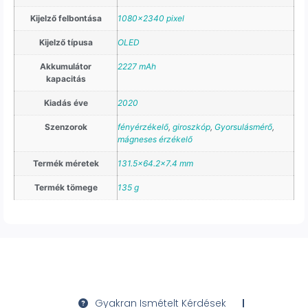
Kijelző felbontása
1080×2340 pixel
Kijelző típusa
OLED
Akkumulátor
2227 mAh
kapacitás
Kiadás éve
2020
Szenzorok
fényérzékelő
,
giroszkóp
,
Gyorsulásmérő
,
mágneses érzékelő
Termék méretek
131.5×64.2×7.4 mm
Termék tömege
135 g
Gyakran Ismételt Kérdések