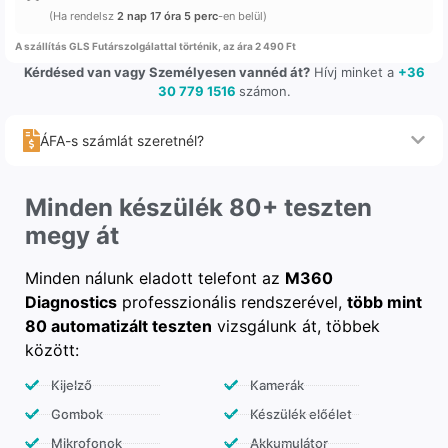
(Ha rendelsz
2 nap 17 óra 5 perc
-en belül)
A szállítás GLS Futárszolgálattal történik, az ára 2 490 Ft
Kérdésed van vagy Személyesen vannéd át?
Hívj minket a
+36
30 779 1516
számon.
ÁFA-s számlát szeretnél?
Minden készülék 80+ teszten
megy át
Minden nálunk eladott telefont az
M360
Diagnostics
professzionális rendszerével,
több mint
80 automatizált teszten
vizsgálunk át, többek
között:
Kijelző
Kamerák
Gombok
Készülék előélet
Mikrofonok
Akkumulátor