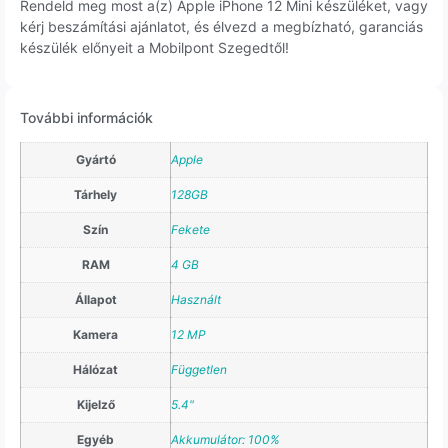
Rendeld meg most a(z) Apple iPhone 12 Mini készüléket, vagy
kérj beszámítási ajánlatot, és élvezd a megbízható, garanciás
készülék előnyeit a Mobilpont Szegedtől!
További információk
Gyártó
Apple
Tárhely
128GB
Szín
Fekete
RAM
4 GB
Állapot
Használt
Kamera
12 MP
Hálózat
Független
Kijelző
5.4"
Egyéb
Akkumulátor: 100%