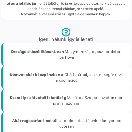
tű és a jótállás jár
, tehát töltőfej, fólia és tok csak akkor, ha kiválasztja a
rendeléskor a termékoldalon, mint extra opció.
A számlát a vásárlásról az ügyfelek emailben kapják.
Igen, nálunk így is lehet!
Országos kiszállításunk van
Magyarország egész területén,
bárhova
Utánvét akár készpénzben
a GLS futárnál, amikor megérkezik
a csomagod
Személyes átvételi lehetőség
Makói és Szegedi üzletünkben
is akár azonnal
Akár regisztráció nélkül
is rendelhetsz tőlünk, könnyen és
gyorsan