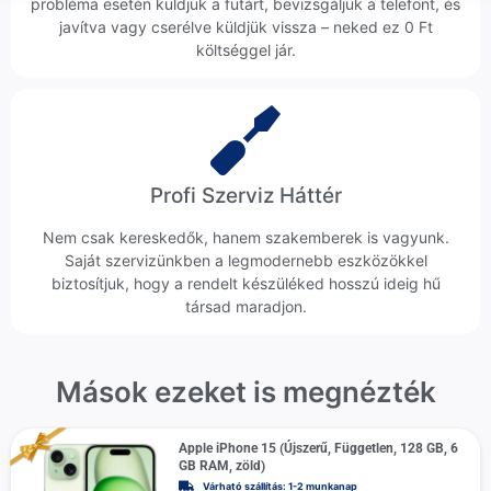
probléma esetén küldjük a futárt, bevizsgáljuk a telefont, és
javítva vagy cserélve küldjük vissza – neked ez 0 Ft
költséggel jár.
Profi Szerviz Háttér
Nem csak kereskedők, hanem szakemberek is vagyunk.
Saját szervizünkben a legmodernebb eszközökkel
biztosítjuk, hogy a rendelt készüléked hosszú ideig hű
társad maradjon.
Mások ezeket is megnézték
Apple iPhone 15 (Újszerű, Független, 128 GB, 6
GB RAM, zöld)
Várható szállítás: 1-2 munkanap