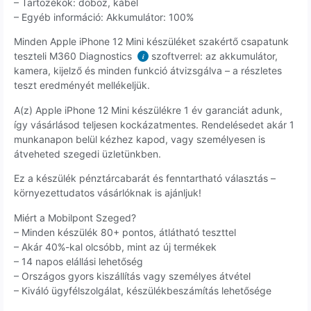
– Tartozékok: doboz, kábel
– Egyéb információ: Akkumulátor: 100%
Minden Apple iPhone 12 Mini készüléket szakértő csapatunk
teszteli M360 Diagnostics
szoftverrel: az akkumulátor,
i
kamera, kijelző és minden funkció átvizsgálva – a részletes
teszt eredményét mellékeljük.
A(z) Apple iPhone 12 Mini készülékre 1 év garanciát adunk,
így vásárlásod teljesen kockázatmentes. Rendelésedet akár 1
munkanapon belül kézhez kapod, vagy személyesen is
átveheted szegedi üzletünkben.
Ez a készülék pénztárcabarát és fenntartható választás –
környezettudatos vásárlóknak is ajánljuk!
Miért a Mobilpont Szeged?
– Minden készülék 80+ pontos, átlátható teszttel
– Akár 40%-kal olcsóbb, mint az új termékek
– 14 napos elállási lehetőség
– Országos gyors kiszállítás vagy személyes átvétel
– Kiváló ügyfélszolgálat, készülékbeszámítás lehetősége