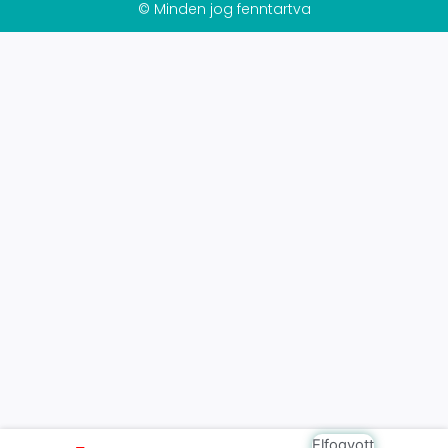
© Minden jog fenntartva
Elfogyott