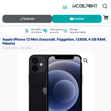
Szerviz
Eladás
Akár
40%
-al
1 év
ingyenes
20 nap
olcsóbban
garancia
ingyenes elállás
Apple iPhone 12 Mini (használt, Független, 128GB, 4 GB RAM,
Fekete)
Azonosító: 392402