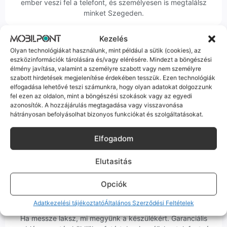
ember veszi fel a telefont, és személyesen is megtalálsz
minket Szegeden.
Kezelés
Olyan technológiákat használunk, mint például a sütik (cookies), az
eszközinformációk tárolására és/vagy elérésére. Mindezt a böngészési
élmény javítása, valamint a személyre szabott vagy nem személyre
szabott hirdetések megjelenítése érdekében tesszük. Ezen technológiák
Korrekt Ügyintézés
elfogadása lehetővé teszi számunkra, hogy olyan adatokat dolgozzunk
fel ezen az oldalon, mint a böngészési szokások vagy az egyedi
Hibázni emberi dolog, de a felelősségvállalás nálunk alap.
azonosítók. A hozzájárulás megtagadása vagy visszavonása
Ha ritkán előfordul egy hiba, nem kifogásokat keresünk,
hátrányosan befolyásolhat bizonyos funkciókat és szolgáltatásokat.
hanem megoldást. Szakértő kollégáink azonnal kézbe
veszik az ügyedet.
Elfogadom
Elutasitás
Opciók
Ingyenes Futár & Szerviz
Adatkezelési tájékoztató
Általános Szerződési Feltételek
Ha messze laksz, mi megyünk a készülékért. Garanciális