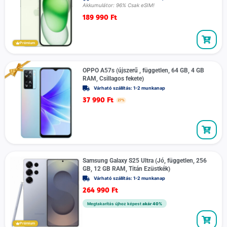
Akkumulátor: 96% Csak eSIM!
189 990
Ft
Prémium
OPPO A57s (újszerű , független, 64 GB, 4 GB
RAM, Csillagos fekete)
Várható szállítás: 1-2 munkanap
37 990
Ft
27%
Samsung Galaxy S25 Ultra (Jó, független, 256
GB, 12 GB RAM, Titán Ezüstkék)
Várható szállítás: 1-2 munkanap
264 990
Ft
Megtakarítás újhoz képest
akár 40%
Prémium