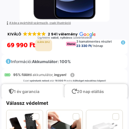
A kép a gyártótól származik, csak illustráció
KIVÁLÓ
2 941 vélemény
Ügyfeleink
valódi
,
nyilvános
üzletértékelései
3 kamatmentes részlet
69 990
Ft
K.ÁFA (0%)
23 330 Ft
/ hónap
Információ:
Akkumulátor: 100%
95% fölötti
akkumulátor,
ingyen!
Ezzel
spórolunk neked
akár
16 000 Ft
extra
költséget másokhoz képest
!
1 év garancia
20 nap elállás
Válassz védelmet