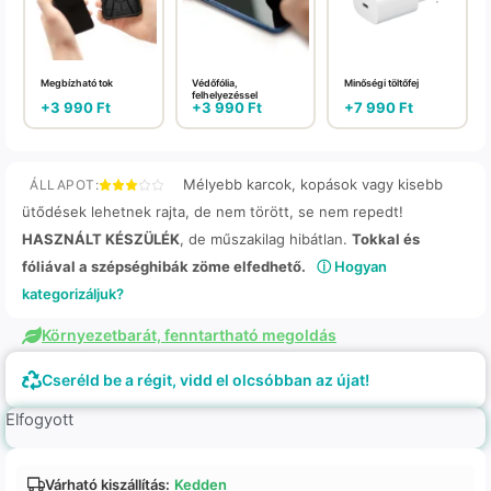
Megbízható tok
Védőfólia,
Minőségi töltőfej
felhelyezéssel
+
3 990
Ft
+
3 990
Ft
+
7 990
Ft
Mélyebb karcok, kopások vagy kisebb
ÁLLAPOT:
ütődések lehetnek rajta, de nem törött, se nem repedt!
HASZNÁLT KÉSZÜLÉK
, de műszakilag hibátlan.
Tokkal és
fóliával a szépséghibák zöme elfedhető.
ⓘ Hogyan
kategorizáljuk?
Környezetbarát, fenntartható megoldás
Cseréld be a régit, vidd el olcsóbban az újat!
Elfogyott
Várható kiszállítás:
Kedden