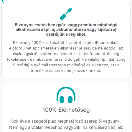
Bizonyos esetekben gyári vagy prémium minőségű
alkatrészekre (pl. új akkumulátorra vagy kijelzőre)
cseréljük a régieket.
Ez mindig 100%-os, tesztelt állapotot jelent. iPhone-oknál
előfordulhat az "Ismeretlen alkatrész" jelzés, de ne aggódj, ez
csak a gyártó szoftveres üzenete – a telefonod ettől még
tökéletesen és hibátlanul teszi a dolgát! Ha valahol (pl. Samsung
S-széria) a gyárinál rosszabb minőségű az alkatrész, azt a
termékleírásban külön jelezzük neked.
100% Elérhetőség
Sok éve a szegedi piac meghatározó szereplői vagyunk.
Nem egy arctalan webshop vagyunk: ha kérdésed van, élő