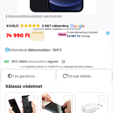
A kép a gyártótól származik, csak illustráció
KIVÁLÓ
2 967 vélemény
Ügyfeleink
valódi
,
nyilvános
üzletértékelései
3 kamatmentes részlet
74 990
Ft
K.ÁFA (0%)
24 997 Ft
/ hónap
Információ:
Akkumulátor: 100%
95% fölötti
akkumulátor,
ingyen!
Ezzel
spórolunk neked
akár
16 000 Ft
extra
költséget másokhoz képest
!
1 év garancia
20 nap elállás
Válassz védelmet