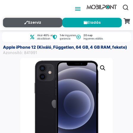
Szerviz
Eladás
Akár
40%
-al
1 év
ingyenes
20 nap
olcsóbban
garancia
ingyenes elállás
Apple iPhone 12 (Kiváló, Független, 64 GB, 4 GB RAM, fekete)
Azonosító: 841991