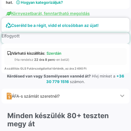
hat.
ⓘ Hogyan kategorizáljuk?
Környezetbarát, fenntartható megoldás
Cseréld be a régit, vidd el olcsóbban az újat!
Elfogyott
Várható kiszállítás:
Szerdán
(Ha rendelsz
22 óra 8 perc
-en belül)
A szállítás GLS Futárszolgálattal történik, az ára 2 490 Ft
Kérdésed van vagy Személyesen vannéd át?
Hívj minket a
+36
30 779 1516
számon.
ÁFA-s számlát szeretnél?
Minden készülék 80+ teszten
megy át