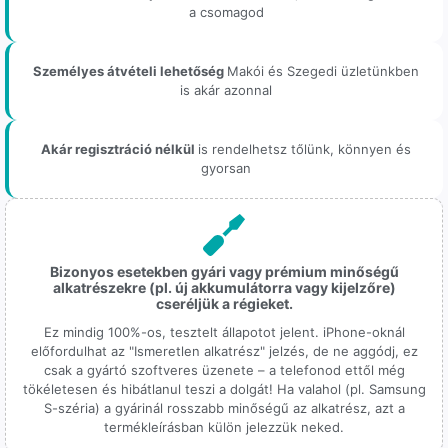
a csomagod
Személyes átvételi lehetőség
Makói és Szegedi üzletünkben
is akár azonnal
Akár regisztráció nélkül
is rendelhetsz tőlünk, könnyen és
gyorsan
Bizonyos esetekben gyári vagy prémium minőségű
alkatrészekre (pl. új akkumulátorra vagy kijelzőre)
cseréljük a régieket.
Ez mindig 100%-os, tesztelt állapotot jelent. iPhone-oknál
előfordulhat az "Ismeretlen alkatrész" jelzés, de ne aggódj, ez
csak a gyártó szoftveres üzenete – a telefonod ettől még
tökéletesen és hibátlanul teszi a dolgát! Ha valahol (pl. Samsung
S-széria) a gyárinál rosszabb minőségű az alkatrész, azt a
termékleírásban külön jelezzük neked.