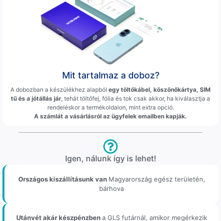
Mit tartalmaz a doboz?
A dobozban a készülékhez alapból
egy töltőkábel, köszönőkártya, SIM
tű és a jótállás jár
, tehát töltőfej, fólia és tok csak akkor, ha kiválasztja a
rendeléskor a termékoldalon, mint extra opció.
A számlát a vásárlásról az ügyfelek emailben kapják.
Igen, nálunk így is lehet!
Országos kiszállításunk van
Magyarország egész területén,
bárhova
Utánvét akár készpénzben
a GLS futárnál, amikor megérkezik