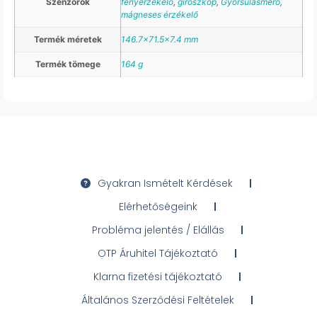
Szenzorok
fényérzékelő
,
giroszkóp
,
Gyorsulásmérő
,
mágneses érzékelő
Termék méretek
146.7×71.5×7.4 mm
Termék tömege
164 g
Gyakran Ismételt Kérdések
Elérhetőségeink
Probléma jelentés / Elállás
OTP Áruhitel Tájékoztató
Klarna fizetési tájékoztató
Általános Szerződési Feltételek