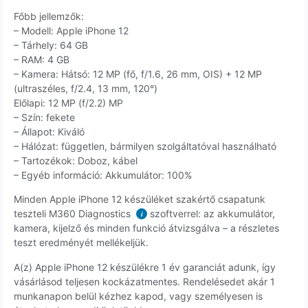
Főbb jellemzők:
– Modell: Apple iPhone 12
– Tárhely: 64 GB
– RAM: 4 GB
– Kamera: Hátsó: 12 MP (fő, f/1.6, 26 mm, OIS) + 12 MP
(ultraszéles, f/2.4, 13 mm, 120°)
Előlapi: 12 MP (f/2.2) MP
– Szín: fekete
– Állapot: Kiváló
– Hálózat: független, bármilyen szolgáltatóval használható
– Tartozékok: Doboz, kábel
– Egyéb információ: Akkumulátor: 100%
Minden Apple iPhone 12 készüléket szakértő csapatunk
teszteli M360 Diagnostics
szoftverrel: az akkumulátor,
i
kamera, kijelző és minden funkció átvizsgálva – a részletes
teszt eredményét mellékeljük.
A(z) Apple iPhone 12 készülékre 1 év garanciát adunk, így
vásárlásod teljesen kockázatmentes. Rendelésedet akár 1
munkanapon belül kézhez kapod, vagy személyesen is