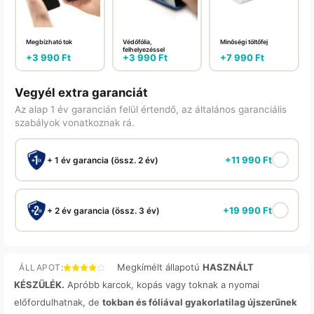
Megbízható tok
Védőfólia,
Minőségi töltőfej
felhelyezéssel
+
3 990
Ft
+
3 990
Ft
+
7 990
Ft
Vegyél extra garanciát
Az alap 1 év garancián felül értendő, az általános garanciális
szabályok vonatkoznak rá.
+
11 990
Ft
+ 1 év garancia (össz. 2 év)
+
19 990
Ft
+ 2 év garancia (össz. 3 év)
Megkímélt állapotú
HASZNÁLT
ÁLLAPOT:
KÉSZÜLÉK.
Apróbb karcok, kopás vagy toknak a nyomai
előfordulhatnak, de
tokban és fóliával gyakorlatilag újszerűnek