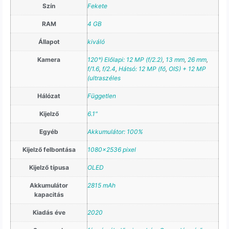
Szín
Fekete
RAM
4 GB
Állapot
kiváló
Kamera
120°) Előlapi: 12 MP (f/2.2)
,
13 mm
,
26 mm
,
f/1.6
,
f/2.4
,
Hátsó: 12 MP (fő
,
OIS) + 12 MP
(ultraszéles
Hálózat
Független
Kijelző
6.1"
Egyéb
Akkumulátor: 100%
Kijelző felbontása
1080×2536 pixel
Kijelző típusa
OLED
Akkumulátor
2815 mAh
kapacitás
Kiadás éve
2020