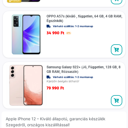
Prémium
OPPO A57s (kiváló , független, 64 GB, 4 GB RAM,
Égszínkék)
Várható szállítás: 1-2 munkanap
34 990
Ft
27%
Samsung Galaxy S22+ (Jó, Független, 128 GB, 8
GB RAM, Rózsaszín)
Várható szállítás: 1-2 munkanap
Kijelzőn beégés látható!
79 990
Ft
Apple iPhone 12 – Kiváló állapotú, garanciás készülék
Szegedről, országos kiszállítással!