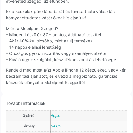
átveheted szegedi üzletünkben.
Ez a készülék pénztárcabarát és fenntartható választás –
környezettudatos vásárlóknak is ajánljuk!
Miért a Mobilpont Szeged?
– Minden készülék 80+ pontos, átlátható teszttel
– Akár 40%-kal olcsóbb, mint az új termékek
– 14 napos elállási lehetőség
– Országos gyors kiszállítás vagy személyes átvétel
– Kiváló ügyfélszolgálat, készülékbeszámítás lehetősége
Rendeld meg most a(z) Apple iPhone 12 készüléket, vagy kérj
beszámítási ajánlatot, és élvezd a megbízható, garanciás
készülék előnyeit a Mobilpont Szegedtől!
További információk
Gyártó
Apple
Tárhely
64 GB