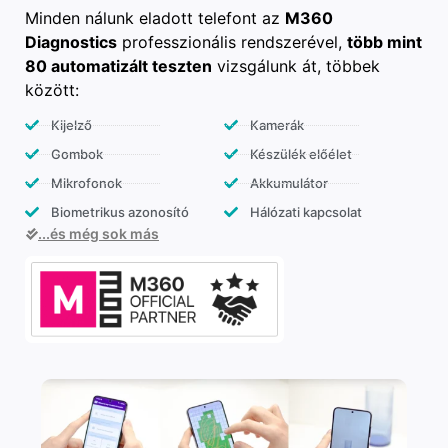
Minden nálunk eladott telefont az
M360
Diagnostics
professzionális rendszerével,
több mint
80 automatizált teszten
vizsgálunk át, többek
között:
Kijelző
Kamerák
Gombok
Készülék előélet
Mikrofonok
Akkumulátor
Biometrikus azonosító
Hálózati kapcsolat
...és még sok más