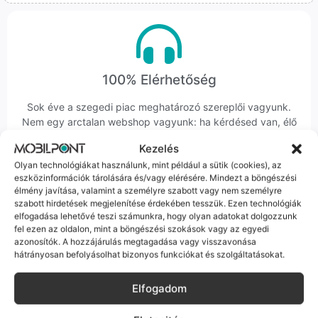
100% Elérhetőség
Sok éve a szegedi piac meghatározó szereplői vagyunk.
Nem egy arctalan webshop vagyunk: ha kérdésed van, élő
ember veszi fel a telefont, és személyesen is megtalálsz
Kezelés
minket Szegeden.
Olyan technológiákat használunk, mint például a sütik (cookies), az
eszközinformációk tárolására és/vagy elérésére. Mindezt a böngészési
élmény javítása, valamint a személyre szabott vagy nem személyre
szabott hirdetések megjelenítése érdekében tesszük. Ezen technológiák
elfogadása lehetővé teszi számunkra, hogy olyan adatokat dolgozzunk
fel ezen az oldalon, mint a böngészési szokások vagy az egyedi
azonosítók. A hozzájárulás megtagadása vagy visszavonása
Korrekt Ügyintézés
hátrányosan befolyásolhat bizonyos funkciókat és szolgáltatásokat.
Hibázni emberi dolog, de a felelősségvállalás nálunk alap.
Elfogadom
Ha ritkán előfordul egy hiba, nem kifogásokat keresünk,
hanem megoldást. Szakértő kollégáink azonnal kézbe
veszik az ügyedet.