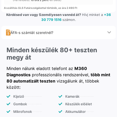
A szállítás GLS Futárszolgálattal történik, az ára 2 490 Ft
Kérdésed van vagy Személyesen vannéd át?
Hívj minket a
+36
30 779 1516
számon.
ÁFA-s számlát szeretnél?
Minden készülék 80+ teszten
megy át
Minden nálunk eladott telefont az
M360
Diagnostics
professzionális rendszerével,
több mint
80 automatizált teszten
vizsgálunk át, többek
között:
Kijelző
Kamerák
Gombok
Készülék előélet
Mikrofonok
Akkumulátor