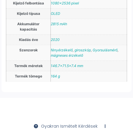
Kijelző felbontása
1080×2536 pixel
Kijelző típusa
OLED
Akkumulátor
2815 mAh
kapacitás
Kiadás éve
2020
Szenzorok
fényérzékelő
,
giroszkóp
,
Gyorsulásmérő
,
mágneses érzékelő
Termék méretek
146.7×71.5×7.4 mm
Termék tömege
164 g
Gyakran Ismételt Kérdések