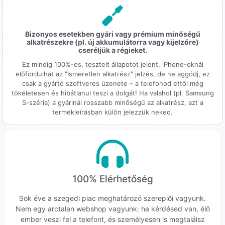
Bizonyos esetekben gyári vagy prémium minőségű
alkatrészekre (pl. új akkumulátorra vagy kijelzőre)
cseréljük a régieket.
Ez mindig 100%-os, tesztelt állapotot jelent. iPhone-oknál
előfordulhat az "Ismeretlen alkatrész" jelzés, de ne aggódj, ez
csak a gyártó szoftveres üzenete – a telefonod ettől még
tökéletesen és hibátlanul teszi a dolgát! Ha valahol (pl. Samsung
S-széria) a gyárinál rosszabb minőségű az alkatrész, azt a
termékleírásban külön jelezzük neked.
100% Elérhetőség
Sok éve a szegedi piac meghatározó szereplői vagyunk.
Nem egy arctalan webshop vagyunk: ha kérdésed van, élő
ember veszi fel a telefont, és személyesen is megtalálsz