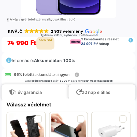
A kép a gyártótól származik, csak illustráció
KIVÁLÓ
2 933 vélemény
Ügyfeleink
valódi
,
nyilvános
üzletértékelései
3 kamatmentes részlet
74 990
Ft
K.ÁFA (0%)
24 997 Ft
/ hónap
Információ:
Akkumulátor: 100%
95% fölötti
akkumulátor,
ingyen!
Ezzel
spórolunk neked
akár
16 000 Ft
extra
költséget másokhoz képest
!
1 év garancia
20 nap elállás
Válassz védelmet