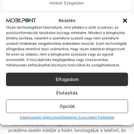
minket Szegeden.
Kezelés
Olyan technológiákat használunk, mint például a sütik (cookies), az
eszközinformációk tárolására és/vagy elérésére. Mindezt a böngészési
élmény javítása, valamint a személyre szabott vagy nem személyre
Korrekt Ügyintézés
szabott hirdetések megjelenítése érdekében tesszük. Ezen technológiák
elfogadása lehetővé teszi számunkra, hogy olyan adatokat dolgozzunk
Hibázni emberi dolog, de a felelősségvállalás nálunk alap.
fel ezen az oldalon, mint a böngészési szokások vagy az egyedi
azonosítók. A hozzájárulás megtagadása vagy visszavonása
Ha ritkán előfordul egy hiba, nem kifogásokat keresünk,
hátrányosan befolyásolhat bizonyos funkciókat és szolgáltatásokat.
hanem megoldást. Szakértő kollégáink azonnal kézbe
veszik az ügyedet.
Elfogadom
Elutasitás
Opciók
Ingyenes Futár & Szerviz
Adatkezelési tájékoztató
Általános Szerződési Feltételek
Ha messze laksz, mi megyünk a készülékért. Garanciális
probléma esetén küldjük a futárt, bevizsgáljuk a telefont, és