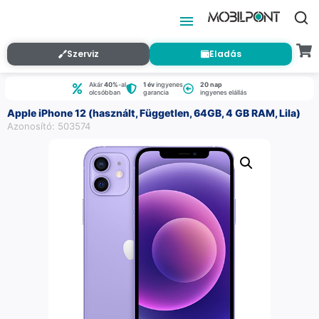
Szerviz
Eladás
Akár
40%
-al
1 év
ingyenes
20 nap
olcsóbban
garancia
ingyenes elállás
Apple iPhone 12 (használt, Független, 64GB, 4 GB RAM, Lila)
Azonosító: 503574