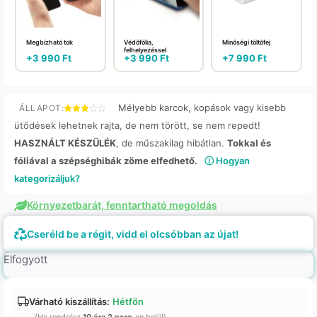
Megbízható tok
Védőfólia,
Minőségi töltőfej
felhelyezéssel
+
3 990
Ft
+
3 990
Ft
+
7 990
Ft
Mélyebb karcok, kopások vagy kisebb
ÁLLAPOT:
ütődések lehetnek rajta, de nem törött, se nem repedt!
HASZNÁLT KÉSZÜLÉK
, de műszakilag hibátlan.
Tokkal és
fóliával a szépséghibák zöme elfedhető.
ⓘ Hogyan
kategorizáljuk?
Környezetbarát, fenntartható megoldás
Cseréld be a régit, vidd el olcsóbban az újat!
Elfogyott
Várható kiszállítás:
Hétfőn
(Ha rendelsz
10 óra 2 perc
-en belül)