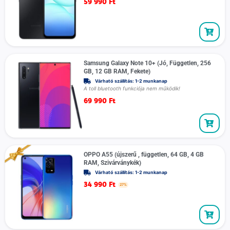
59 990
Ft
Samsung Galaxy Note 10+ (Jó, Független, 256
GB, 12 GB RAM, Fekete)
Várható szállítás: 1-2 munkanap
A toll bluetooth funkciója nem működik!
69 990
Ft
OPPO A55 (újszerű , független, 64 GB, 4 GB
RAM, Szivárványkék)
Várható szállítás: 1-2 munkanap
34 990
Ft
27%