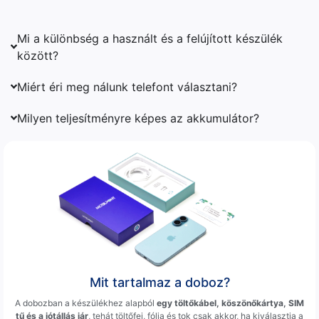
Mi a különbség a használt és a felújított készülék
között?
Miért éri meg nálunk telefont választani?
Milyen teljesítményre képes az akkumulátor?
Mit tartalmaz a doboz?
A dobozban a készülékhez alapból
egy töltőkábel, köszönőkártya, SIM
tű és a jótállás jár
, tehát töltőfej, fólia és tok csak akkor, ha kiválasztja a