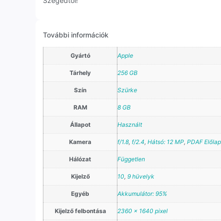
Szegedtől!
További információk
Gyártó
Apple
Tárhely
256 GB
Szín
Szürke
RAM
8 GB
Állapot
Használt
Kamera
f/1.8
,
f/2.4
,
Hátsó: 12 MP
,
PDAF Előlapi
Hálózat
Független
Kijelző
10
,
9 hüvelyk
Egyéb
Akkumulátor: 95%
Kijelző felbontása
2360 x 1640 pixel