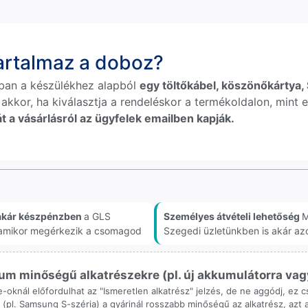
tartalmaz a doboz?
ban a készülékhez alapból
egy töltőkábel, köszönőkártya, S
 akkor, ha kiválasztja a rendeléskor a termékoldalon, mint e
t a vásárlásról az ügyfelek emailben kapják.
akár készpénzben
a GLS
Személyes átvételi lehetőség
M
, amikor megérkezik a csomagod
Szegedi üzletünkben is akár az
m minőségű alkatrészekre (pl. új akkumulátorra vagy k
ne-oknál előfordulhat az "Ismeretlen alkatrész" jelzés, de ne aggódj, ez
ol (pl. Samsung S-széria) a gyárinál rosszabb minőségű az alkatrész, azt