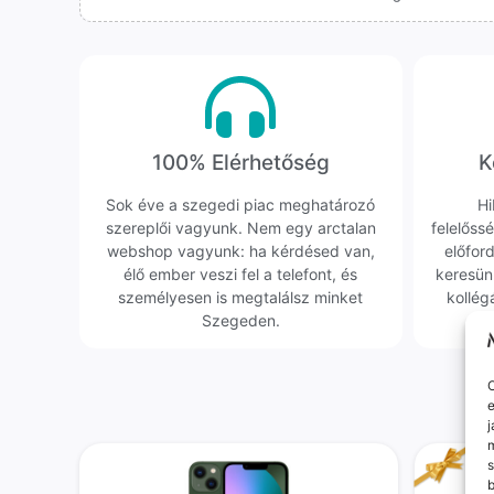
100% Elérhetőség
K
Sok éve a szegedi piac meghatározó
Hi
szereplői vagyunk. Nem egy arctalan
felelőssé
webshop vagyunk: ha kérdésed van,
előfor
élő ember veszi fel a telefont, és
keresün
személyesen is megtalálsz minket
kollég
Szegeden.
O
e
j
m
s