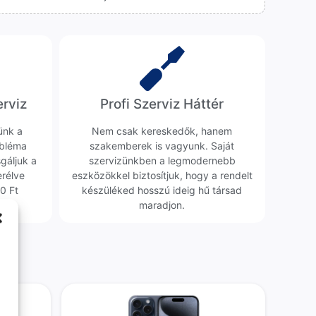
erviz
Profi Szerviz Háttér
ünk a
Nem csak kereskedők, hanem
obléma
szakemberek is vagyunk. Saját
sgáljuk a
szervizünkben a legmodernebb
erélve
eszközökkel biztosítjuk, hogy a rendelt
0 Ft
készüléked hosszú ideig hű társad
maradjon.