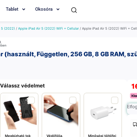
Tablet
Okosóra
r 5 (2022)
/
Apple iPad Air 5 (2022) WiFi + Cellular
/ Apple iPad Air 5 (2022) WiFi + Cel
M
,
etben
ar (használt, Független, 256 GB, 8 GB RAM, sz
1
Válassz védelmet
Elfo
Megbízható tok
Védőfólia,
Minőségi töltőfej