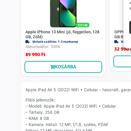
v
s
100%
Apple iPhone 13 Mini (jó, független, 128
OPPO A55
GB, Zöld)
GB RAM, 
Várható szállítás: 1-2 munkanap
Várhat
Akkumulátor: 100%
32 990
89 990
Ft
KOSÁRBA
Apple iPad Air 5 (2022) WiFi + Cellular – használt, gara
Főbb jellemzők:
– Modell: Apple iPad Air 5 (2022) WiFi + Cellular
– Tárhely: 256 GB
– RAM: 8 GB
– Kamera: Hátsó: 12 MP, f/1.8, széles, PDAF
Előlapi: 12 MP ultraszéles, f/2.4 MP