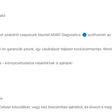
ható
éket szakértő csapatunk teszteli M360 Diagnostics
szoftverrel: az
i
re 1 év garanciát adunk, így vásárlásod teljesen kockázatmentes. R
 – környezettudatos vásárlóknak is ajánljuk!
ge
ellular készüléket, vagy kérj beszámítási ajánlatot, és élvezd a meg