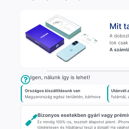
Mit 
A doboz
tok csak
A számlá
Igen, nálunk így is lehet!
Országos kiszállításunk van
Utánvét 
Magyarország egész területén, bárhova
futárnál
Bizonyos esetekben gyári vagy prémiu
Ez mindig 100%-os, tesztelt állapotot jelent. iPho
tökéletesen és hibátlanul teszi a dolgát! Ha valah