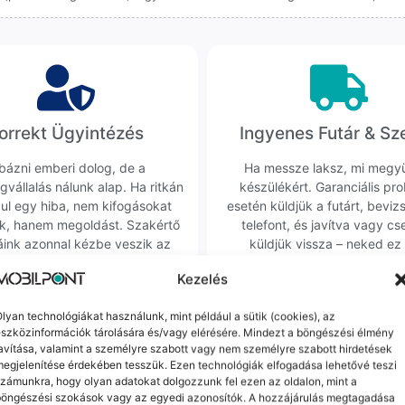
orrekt Ügyintézés
Ingyenes Futár & Sz
bázni emberi dolog, de a
Ha messze laksz, mi megy
gvállalás nálunk alap. Ha ritkán
készülékért. Garanciális pr
dul egy hiba, nem kifogásokat
esetén küldjük a futárt, beviz
k, hanem megoldást. Szakértő
telefont, és javítva vagy cs
áink azonnal kézbe veszik az
küldjük vissza – neked ez 
ügyedet.
költséggel jár.
Kezelés
lyan technológiákat használunk, mint például a sütik (cookies), az
Mások ezeket is megnézték
szközinformációk tárolására és/vagy elérésére. Mindezt a böngészési élmény
avítása, valamint a személyre szabott vagy nem személyre szabott hirdetések
egjelenítése érdekében tesszük. Ezen technológiák elfogadása lehetővé teszi
zámunkra, hogy olyan adatokat dolgozzunk fel ezen az oldalon, mint a
böngészési szokások vagy az egyedi azonosítók. A hozzájárulás megtagadása