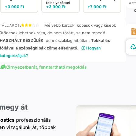
felhelyezéssel
A szá
+
3 990
Ft
+
3 990
Ft
+
7 990
Ft
K
Mélyebb karcok, kopások vagy kisebb
ÁLLAPOT:
ütődések lehetnek rajta, de nem törött, se nem repedt!
HASZNÁLT KÉSZÜLÉK
, de műszakilag hibátlan.
Tokkal és
fóliával a szépséghibák zöme elfedhető.
ⓘ Hogyan
kategorizáljuk?
Környezetbarát, fenntartható megoldás
 megy át
ostics
professzionális
en
vizsgálunk át, többek