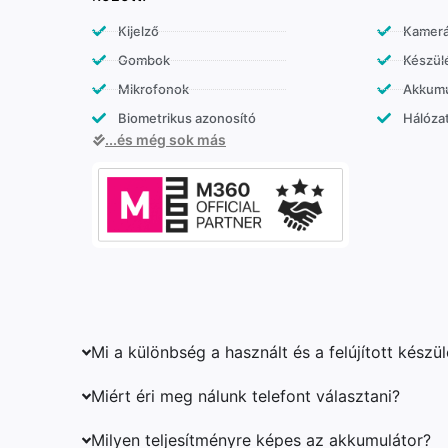
Kijelző
Kamer
Gombok
Készülé
Mikrofonok
Akkumu
Biometrikus azonosító
Hálózat
...és még sok más
Mi a különbség a használt és a felújított készü
Miért éri meg nálunk telefont választani?
Milyen teljesítményre képes az akkumulátor?