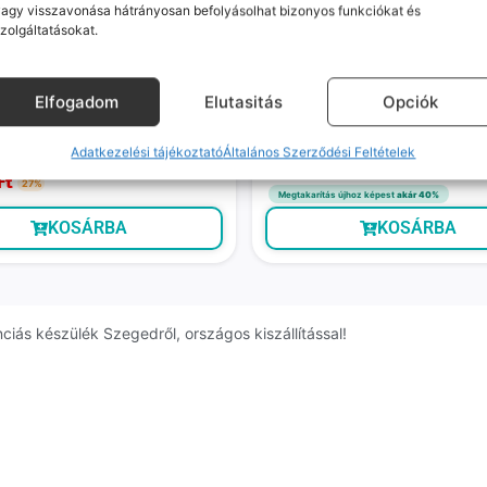
agy visszavonása hátrányosan befolyásolhat bizonyos funkciókat és
zolgáltatásokat.
Elfogadom
Elutasitás
Opciók
 (Újszerű, független, 64 GB, 4
Huawei Watch Fit 3 (újszerű, fe
Csillagos fekete)
Várható szállítás: 1-2 munkanap
Adatkezelési tájékoztató
Általános Szerződési Feltételek
ó szállítás: 1-2 munkanap
19 990
Ft
Ft
27%
Megtakarítás újhoz képest
akár 40%
KOSÁRBA
KOSÁRBA
nciás készülék Szegedről, országos kiszállítással!