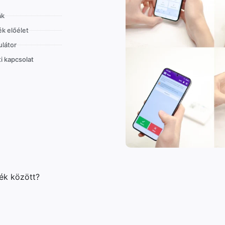
ák
k előélet
látor
i kapcsolat
lék között?