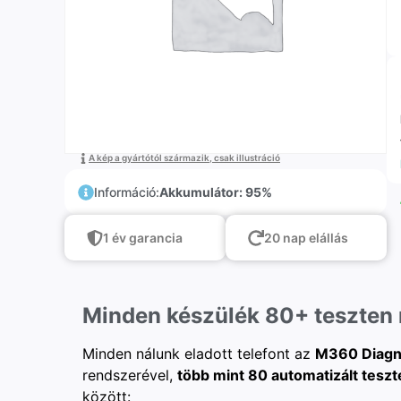
A kép a gyártótól származik, csak illustráció
Információ:
Akkumulátor: 95%
1 év garancia
20 nap elállás
Minden készülék 80+ teszten
Minden nálunk eladott telefont az
M360 Diagn
rendszerével,
több mint 80 automatizált teszt
között: