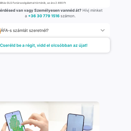
llítás GLS Futárszolgálattal történik, az ára 2 490 Ft
érdésed van vagy Személyesen vannéd át?
Hívj minket
a
+36 30 779 1516
számon.
ÁFA-s számlát szeretnél?
Cseréld be a régit, vidd el olcsóbban az újat!