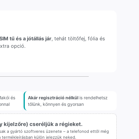
IM tű és a jótállás jár
, tehát töltőfej, fólia és
xtra opció.
akói és
Akár regisztráció nélkül
is rendelhetsz
onnal
tőlünk, könnyen és gyorsan
ijelzőre) cseréljük a régieket.
 csak a gyártó szoftveres üzenete – a telefonod ettől még
 a termékleírásban külön jelezzük neked.