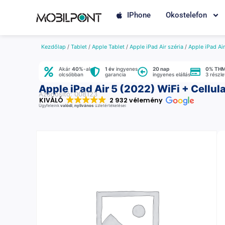
IPhone
Okostelefon
Kezdőlap
/
Tablet
/
Apple Tablet
/
Apple iPad Air széria
/
Apple iPad Ai
Akár
40%
-al
1 év
ingyenes
20 nap
0% TH
olcsóbban
garancia
ingyenes elállás
3 részl
Apple iPad Air 5 (2022) WiFi + Cellul
Azonosító: 008123
KIVÁLÓ
2 932 vélemény
Ügyfeleink
valódi
,
nyilvános
üzletértékelései