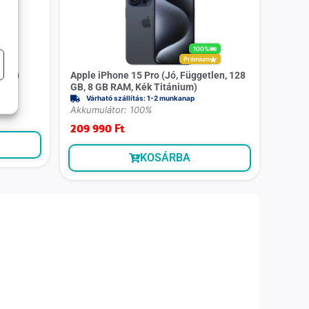
100%
Prémium
kete)
Apple iPhone 15 Pro (Jó, Független, 128
GB, 8 GB RAM, Kék Titánium)
Várható szállítás: 1-2 munkanap
Akkumulátor: 100%
209 990
Ft
KOSÁRBA