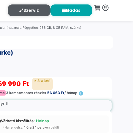
Szerviz
Eladás
lular (használt, Független, 256 GB, 8 GB RAM, szürke)
ürke)
69 990
Ft
K.ÁFA (0%)
3 kamatmentes részlet
56 663 Ft
/ hónap
gyott
Várható kiszállítás:
Holnap
(Ha rendelsz
4 óra 24 perc
-en belül)