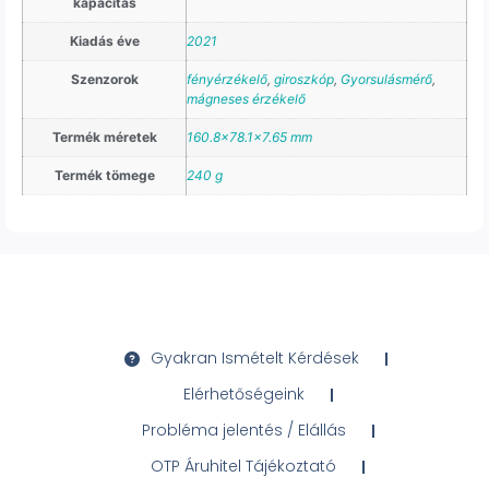
kapacitás
Kiadás éve
2021
Szenzorok
fényérzékelő
,
giroszkóp
,
Gyorsulásmérő
,
mágneses érzékelő
Termék méretek
160.8×78.1×7.65 mm
Termék tömege
240 g
Gyakran Ismételt Kérdések
Elérhetőségeink
Probléma jelentés / Elállás
OTP Áruhitel Tájékoztató