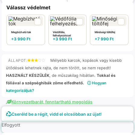
Válassz védelmet
Megbízható tok
Védőfólia,
Minőségi töltőfej
felhelyezéssel
+
3 990
Ft
+
3 990
Ft
+
7 990
Ft
Mélyebb karcok, kopások vagy kisebb
ÁLLAPOT:
ütődések lehetnek rajta, de nem törött, se nem repedt!
HASZNÁLT KÉSZÜLÉK
, de műszakilag hibátlan.
Tokkal és
fóliával a szépséghibák zöme elfedhető.
ⓘ Hogyan
kategorizáljuk?
Környezetbarát, fenntartható megoldás
Cseréld be a régit, vidd el olcsóbban az újat!
Elfogyott