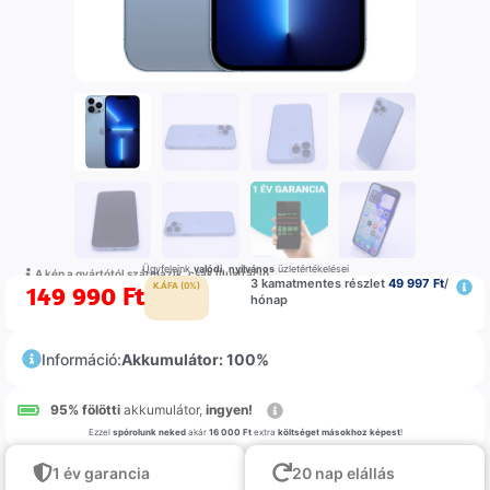
Ügyfeleink
valódi
,
nyilvános
üzletértékelései
A kép a gyártótól származik, csak illustráció
3 kamatmentes részlet
49 997 Ft
/
149 990
Ft
K.ÁFA (0%)
hónap
Információ:
Akkumulátor: 100%
95% fölötti
akkumulátor,
ingyen!
Ezzel
spórolunk neked
akár
16 000 Ft
extra
költséget másokhoz képest
!
1 év garancia
20 nap elállás