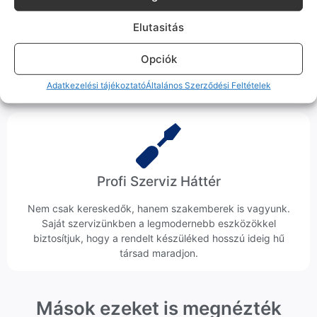
Ingyenes Futár & Szerviz
Elutasitás
Ha messze laksz, mi megyünk a készülékért. Garanciális
probléma esetén küldjük a futárt, bevizsgáljuk a telefont, és
Opciók
javítva vagy cserélve küldjük vissza – neked ez 0 Ft
Adatkezelési tájékoztató
Általános Szerződési Feltételek
költséggel jár.
Profi Szerviz Háttér
Nem csak kereskedők, hanem szakemberek is vagyunk.
Saját szervizünkben a legmodernebb eszközökkel
biztosítjuk, hogy a rendelt készüléked hosszú ideig hű
társad maradjon.
Mások ezeket is megnézték