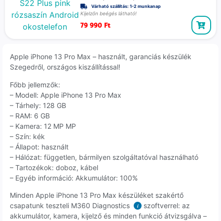
Várható szállítás: 1-2 munkanap
Kijelzőn beégés látható!
79 990
Ft
Apple iPhone 13 Pro Max – használt, garanciás készülék
Szegedről, országos kiszállítással!
Főbb jellemzők:
– Modell: Apple iPhone 13 Pro Max
– Tárhely: 128 GB
– RAM: 6 GB
– Kamera: 12 MP MP
– Szín: kék
– Állapot: használt
– Hálózat: független, bármilyen szolgáltatóval használható
– Tartozékok: doboz, kábel
– Egyéb információ: Akkumulátor: 100%
Minden Apple iPhone 13 Pro Max készüléket szakértő
csapatunk teszteli M360 Diagnostics
szoftverrel: az
i
akkumulátor, kamera, kijelző és minden funkció átvizsgálva –