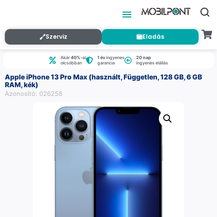
Szerviz
Eladás
Akár
40%
-al
1 év
ingyenes
20 nap
olcsóbban
garancia
ingyenes elállás
Apple iPhone 13 Pro Max (használt, Független, 128 GB, 6 GB
RAM, kék)
Azonosító: 026258