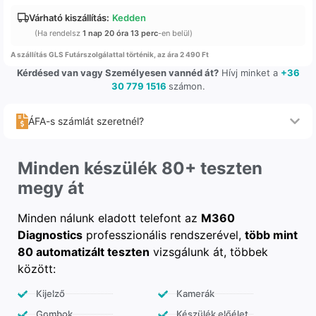
Várható kiszállítás:
Kedden
(Ha rendelsz
1 nap 20 óra 13 perc
-en belül)
A szállítás GLS Futárszolgálattal történik, az ára 2 490 Ft
Kérdésed van vagy Személyesen vannéd át?
Hívj minket a
+36
30 779 1516
számon.
ÁFA-s számlát szeretnél?
Minden készülék 80+ teszten
megy át
Minden nálunk eladott telefont az
M360
Diagnostics
professzionális rendszerével,
több mint
80 automatizált teszten
vizsgálunk át, többek
között:
Kijelző
Kamerák
Gombok
Készülék előélet