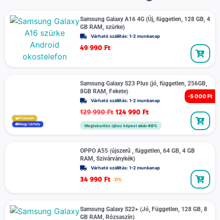
Samsung Galaxy A16 4G (Új, független, 128 GB, 4
GB RAM, szürke)
Várható szállítás: 1-2 munkanap
49 990
Ft
Samsung Galaxy S23 Plus (jó, független, 256GB,
8GB RAM, Fekete)
-
5 000 Ft
Várható szállítás: 1-2 munkanap
129 990
Ft
124 990
Ft
Prémium
Nagy tárhely
Megtakarítás újhoz képest
akár 40%
OPPO A55 (újszerű , független, 64 GB, 4 GB
RAM, Szivárványkék)
Várható szállítás: 1-2 munkanap
34 990
Ft
27%
Samsung Galaxy S22+ (Jó, Független, 128 GB, 8
GB RAM, Rózsaszín)