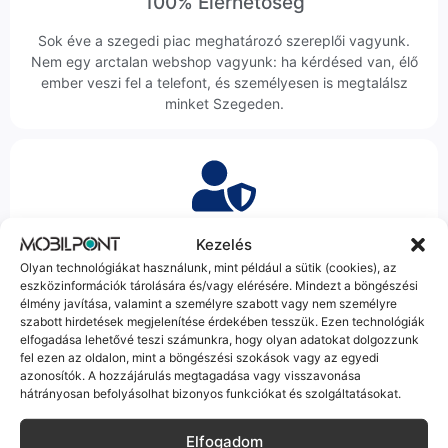
100% Elérhetőség
Sok éve a szegedi piac meghatározó szereplői vagyunk.
Nem egy arctalan webshop vagyunk: ha kérdésed van, élő
ember veszi fel a telefont, és személyesen is megtalálsz
minket Szegeden.
Korrekt Ügyintézés
Kezelés
Olyan technológiákat használunk, mint például a sütik (cookies), az
Hibázni emberi dolog, de a felelősségvállalás nálunk alap.
eszközinformációk tárolására és/vagy elérésére. Mindezt a böngészési
Ha ritkán előfordul egy hiba, nem kifogásokat keresünk,
élmény javítása, valamint a személyre szabott vagy nem személyre
hanem megoldást. Szakértő kollégáink azonnal kézbe
szabott hirdetések megjelenítése érdekében tesszük. Ezen technológiák
veszik az ügyedet.
elfogadása lehetővé teszi számunkra, hogy olyan adatokat dolgozzunk
fel ezen az oldalon, mint a böngészési szokások vagy az egyedi
azonosítók. A hozzájárulás megtagadása vagy visszavonása
hátrányosan befolyásolhat bizonyos funkciókat és szolgáltatásokat.
Elfogadom