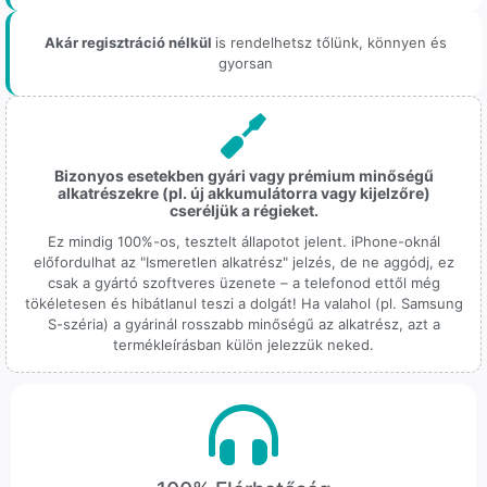
Akár regisztráció nélkül
is rendelhetsz tőlünk, könnyen és
gyorsan
Bizonyos esetekben gyári vagy prémium minőségű
alkatrészekre (pl. új akkumulátorra vagy kijelzőre)
cseréljük a régieket.
Ez mindig 100%-os, tesztelt állapotot jelent. iPhone-oknál
előfordulhat az "Ismeretlen alkatrész" jelzés, de ne aggódj, ez
csak a gyártó szoftveres üzenete – a telefonod ettől még
tökéletesen és hibátlanul teszi a dolgát! Ha valahol (pl. Samsung
S-széria) a gyárinál rosszabb minőségű az alkatrész, azt a
termékleírásban külön jelezzük neked.