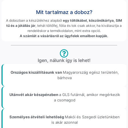
Mit tartalmaz a doboz?
A dobozban a készülékhez alapból
egy töltőkábel, köszönőkártya, SIM
tű és a jótállás jár
, tehát töltőfej, fólia és tok csak akkor, ha kiválasztja a
rendeléskor a termékoldalon, mint extra opció.
A számlát a vásárlásról az ügyfelek emailben kapják.
Igen, nálunk így is lehet!
Országos kiszállításunk van
Magyarország egész területén,
bárhova
Utánvét akár készpénzben
a GLS futárnál, amikor megérkezik
a csomagod
Személyes átvételi lehetőség
Makói és Szegedi üzletünkben
is akár azonnal