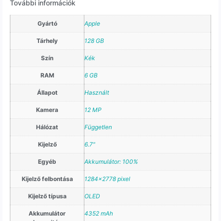
További információk
Gyártó
Apple
Tárhely
128 GB
Szín
Kék
RAM
6 GB
Állapot
Használt
Kamera
12 MP
Hálózat
Független
Kijelző
6.7"
Egyéb
Akkumulátor: 100%
Kijelző felbontása
1284×2778 pixel
Kijelző típusa
OLED
Akkumulátor
4352 mAh