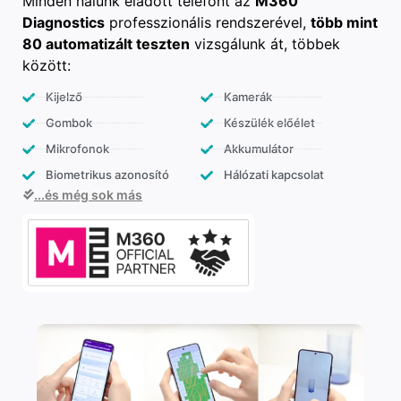
Minden nálunk eladott telefont az
M360
Diagnostics
professzionális rendszerével,
több mint
80 automatizált teszten
vizsgálunk át, többek
között:
Kijelző
Kamerák
Gombok
Készülék előélet
Mikrofonok
Akkumulátor
Biometrikus azonosító
Hálózati kapcsolat
...és még sok más