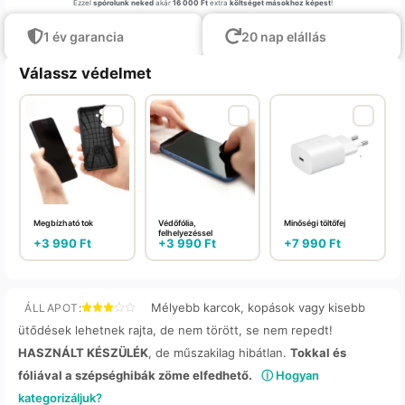
Ezzel
spórolunk neked
akár
16 000 Ft
extra
költséget másokhoz képest
!
1 év garancia
20 nap elállás
Válassz védelmet
Megbízható tok
Védőfólia,
Minőségi töltőfej
felhelyezéssel
+
3 990
Ft
+
3 990
Ft
+
7 990
Ft
Mélyebb karcok, kopások vagy kisebb
ÁLLAPOT:
ütődések lehetnek rajta, de nem törött, se nem repedt!
HASZNÁLT KÉSZÜLÉK
, de műszakilag hibátlan.
Tokkal és
fóliával a szépséghibák zöme elfedhető.
ⓘ Hogyan
kategorizáljuk?