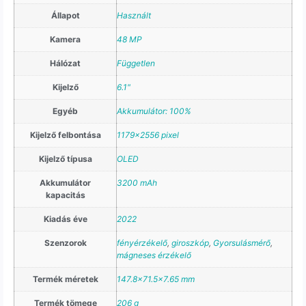
Állapot
Használt
Kamera
48 MP
Hálózat
Független
Kijelző
6.1"
Egyéb
Akkumulátor: 100%
Kijelző felbontása
1179×2556 pixel
Kijelző típusa
OLED
Akkumulátor
3200 mAh
kapacitás
Kiadás éve
2022
Szenzorok
fényérzékelő
,
giroszkóp
,
Gyorsulásmérő
,
mágneses érzékelő
Termék méretek
147.8×71.5×7.65 mm
Termék tömege
206 g