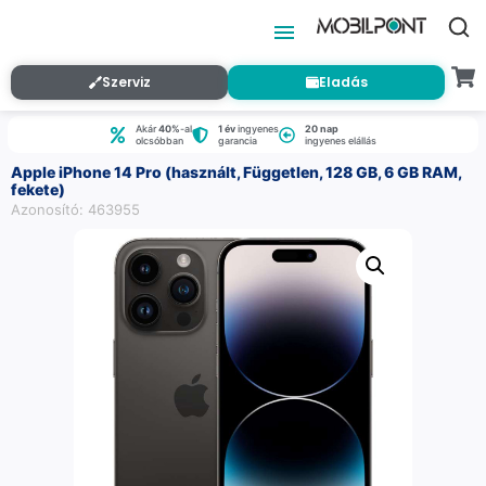
Szerviz
Eladás
Akár
40%
-al
1 év
ingyenes
20 nap
olcsóbban
garancia
ingyenes elállás
Apple iPhone 14 Pro (használt, Független, 128 GB, 6 GB RAM,
fekete)
Azonosító: 463955