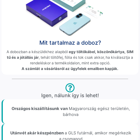
Mit tartalmaz a doboz?
A dobozban a készülékhez alapból
egy töltőkábel, köszönőkártya, SIM
tű és a jótállás jár
, tehát töltőfej, fólia és tok csak akkor, ha kiválasztja a
rendeléskor a termékoldalon, mint extra opció.
A számlát a vásárlásról az ügyfelek emailben kapják.
Igen, nálunk így is lehet!
Országos kiszállításunk van
Magyarország egész területén,
bárhova
Utánvét akár készpénzben
a GLS futárnál, amikor megérkezik
a csomagod