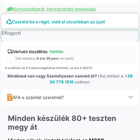
Környezetbarát, fenntartható megoldás
Cseréld be a régit, vidd el olcsóbban az újat!
Elfogyott
Várható kiszállítás:
Hétfőn
(Ha rendelsz
6 óra 39 perc
-en belül)
A szállítás GLS Futárszolgálattal történik, az ára 2 490 Ft
Kérdésed van vagy Személyesen vannéd át?
Hívj minket a
+36
30 779 1516
számon.
ÁFA-s számlát szeretnél?
Minden készülék 80+ teszten
megy át