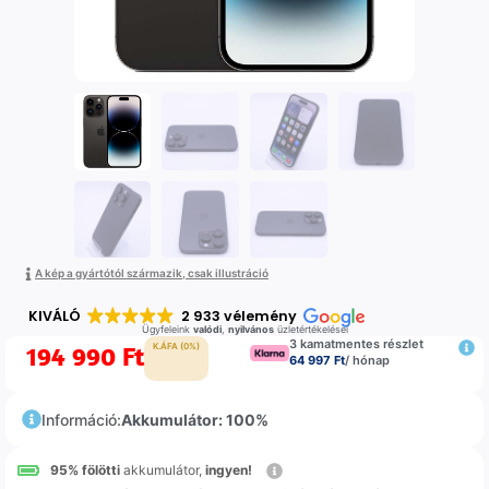
A kép a gyártótól származik, csak illustráció
KIVÁLÓ
2 933 vélemény
Ügyfeleink
valódi
,
nyilvános
üzletértékelései
3 kamatmentes részlet
194 990
Ft
K.ÁFA (0%)
64 997 Ft
/ hónap
Információ:
Akkumulátor: 100%
95% fölötti
akkumulátor,
ingyen!