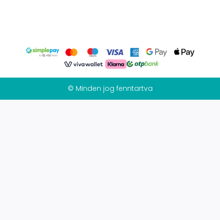
© Minden jog fenntartva