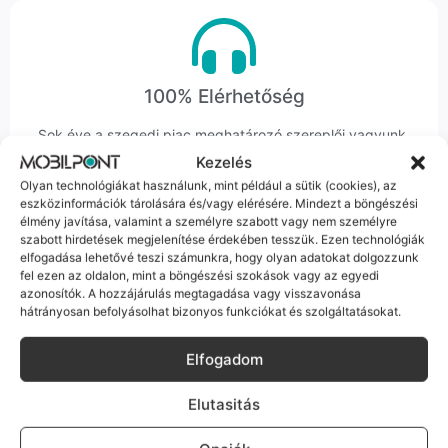
100% Elérhetőség
Sok éve a szegedi piac meghatározó szereplői vagyunk.
Nem egy arctalan webshop vagyunk: ha kérdésed van, élő
Kezelés
ember veszi fel a telefont, és személyesen is megtalálsz
Olyan technológiákat használunk, mint például a sütik (cookies), az
minket Szegeden.
eszközinformációk tárolására és/vagy elérésére. Mindezt a böngészési
élmény javítása, valamint a személyre szabott vagy nem személyre
szabott hirdetések megjelenítése érdekében tesszük. Ezen technológiák
elfogadása lehetővé teszi számunkra, hogy olyan adatokat dolgozzunk
fel ezen az oldalon, mint a böngészési szokások vagy az egyedi
azonosítók. A hozzájárulás megtagadása vagy visszavonása
hátrányosan befolyásolhat bizonyos funkciókat és szolgáltatásokat.
Korrekt Ügyintézés
Elfogadom
Hibázni emberi dolog, de a felelősségvállalás nálunk alap.
Ha ritkán előfordul egy hiba, nem kifogásokat keresünk,
Elutasitás
hanem megoldást. Szakértő kollégáink azonnal kézbe
veszik az ügyedet.