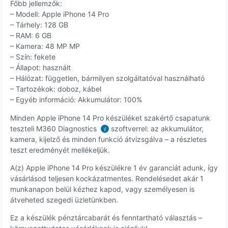
Főbb jellemzők:
– Modell: Apple iPhone 14 Pro
– Tárhely: 128 GB
– RAM: 6 GB
– Kamera: 48 MP MP
– Szín: fekete
– Állapot: használt
– Hálózat: független, bármilyen szolgáltatóval használható
– Tartozékok: doboz, kábel
– Egyéb információ: Akkumulátor: 100%
Minden Apple iPhone 14 Pro készüléket szakértő csapatunk
teszteli M360 Diagnostics
szoftverrel: az akkumulátor,
i
kamera, kijelző és minden funkció átvizsgálva – a részletes
teszt eredményét mellékeljük.
A(z) Apple iPhone 14 Pro készülékre 1 év garanciát adunk, így
vásárlásod teljesen kockázatmentes. Rendelésedet akár 1
munkanapon belül kézhez kapod, vagy személyesen is
átveheted szegedi üzletünkben.
Ez a készülék pénztárcabarát és fenntartható választás –