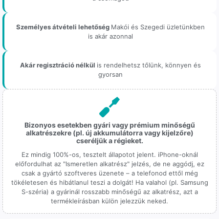
Személyes átvételi lehetőség
Makói és Szegedi üzletünkben
is akár azonnal
Akár regisztráció nélkül
is rendelhetsz tőlünk, könnyen és
gyorsan
Bizonyos esetekben gyári vagy prémium minőségű
alkatrészekre (pl. új akkumulátorra vagy kijelzőre)
cseréljük a régieket.
Ez mindig 100%-os, tesztelt állapotot jelent. iPhone-oknál
előfordulhat az "Ismeretlen alkatrész" jelzés, de ne aggódj, ez
csak a gyártó szoftveres üzenete – a telefonod ettől még
tökéletesen és hibátlanul teszi a dolgát! Ha valahol (pl. Samsung
S-széria) a gyárinál rosszabb minőségű az alkatrész, azt a
termékleírásban külön jelezzük neked.