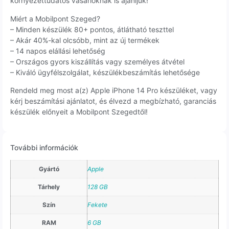
környezettudatos vásárlóknak is ajánljuk!
Miért a Mobilpont Szeged?
– Minden készülék 80+ pontos, átlátható teszttel
– Akár 40%-kal olcsóbb, mint az új termékek
– 14 napos elállási lehetőség
– Országos gyors kiszállítás vagy személyes átvétel
– Kiváló ügyfélszolgálat, készülékbeszámítás lehetősége
Rendeld meg most a(z) Apple iPhone 14 Pro készüléket, vagy
kérj beszámítási ajánlatot, és élvezd a megbízható, garanciás
készülék előnyeit a Mobilpont Szegedtől!
További információk
Gyártó
Apple
Tárhely
128 GB
Szín
Fekete
RAM
6 GB