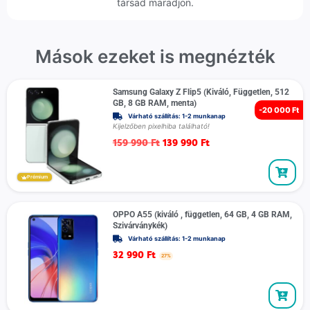
társad maradjon.
Mások ezeket is megnézték
Samsung Galaxy Z Flip5 (Kiváló, Független, 512
GB, 8 GB RAM, menta)
-
20 000 Ft
Várható szállítás: 1-2 munkanap
Kijelzőben pixelhiba található!
159 990
Ft
139 990
Ft
Prémium
OPPO A55 (kiváló , független, 64 GB, 4 GB RAM,
Szivárványkék)
Várható szállítás: 1-2 munkanap
32 990
Ft
27%