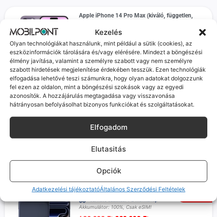
Apple iPhone 14 Pro Max (kiváló, független,
128GB, Lila)
Kezelés
Várható szállítás: 1-2 munkanap
Akkumulátor: 100% Cserélt kijelző,
Olyan technológiákat használunk, mint például a sütik (cookies), az
közelségérzékelő nem működik.
eszközinformációk tárolására és/vagy elérésére. Mindezt a böngészési
199 990
Ft
élmény javítása, valamint a személyre szabott vagy nem személyre
szabott hirdetések megjelenítése érdekében tesszük. Ezen technológiák
100%
Prémium
elfogadása lehetővé teszi számunkra, hogy olyan adatokat dolgozzunk
fel ezen az oldalon, mint a böngészési szokások vagy az egyedi
azonosítók. A hozzájárulás megtagadása vagy visszavonása
Apple iPhone Xs Max (Kiváló, független, 64 GB, 4
hátrányosan befolyásolhat bizonyos funkciókat és szolgáltatásokat.
GB RAM, Fekete)
Várható szállítás: 1-2 munkanap
Akkumulátor: 100%
Elfogadom
62 990
Ft
Elutasitás
100%
Opciók
Apple iPhone 17 Pro (jó, független, 256 GB, 12
Adatkezelési tájékoztató
Általános Szerződési Feltételek
GB RAM, Mélykék)
-
20 000 Ft
Várható szállítás: 1-2 munkanap
Akkumulátor: 100%, Csak eSIM!