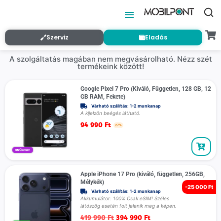
Szerviz
Eladás
A szolgáltatás magában nem megvásárolható. Nézz szét
termékeink között!
Google Pixel 7 Pro (Kiváló, Független, 128 GB, 12
GB RAM, Fekete)
Várható szállítás: 1-2 munkanap
A kijelzőn beégés látható.
94 990
Ft
27%
Gamer
Apple iPhone 17 Pro (kiváló, független, 256GB,
Mélykék)
-
25 000 Ft
Várható szállítás: 1-2 munkanap
Akkumulátor: 100% Csak eSIM! Széles
látószög esetén folt jelenik meg a képen.
419 990
Ft
394 990
Ft