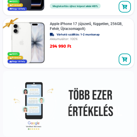
100%
Prémium
Megtakarítás újhoz képest
akár 40%
Nagy tárhely
Apple iPhone 17 (újszerű, független, 256GB,
Fehér, Újracsomagolt)
Várható szállítás: 1-2 munkanap
Akkumulátor: 100%
294 990
Ft
100%
Prémium
Nagy tárhely