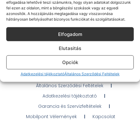
elfogadása lehetővé teszi számunkra, hogy olyan adatokat dolgozzunk
fel ezen az oldalon, mint a böngészési szokások vagy az egyedi
azonosítók. A hozzájárulás megtagadása vagy visszavonása
hátrányosan befolyásolhat bizonyos funkciókat és szolgáltatásokat.
Gyakran Ismételt Kérdések
Elfogadom
Elérhetőségeink
Elutasitás
Probléma jelentés / Elállás
Opciók
OTP Áruhitel Tájékoztató
Adatkezelési tájékoztató
Általános Szerződési Feltételek
Klarna fizetési tájékoztató
Általános Szerződési Feltételek
Adatkezelési tájékoztató
Garancia és Szervizfeltételek
Mobilpont Vélemények
Kapcsolat