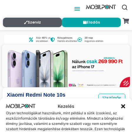
Szerviz
Eladás
Akár
40%
-al
Készpénzes
20 nap
olcsóbban
fizetés átvételkor
ingyenes elállás
Xiaomi Redmi Note 10s
SZŰRŐK
Nincs találat
a megadott szűrőkkel.
Kezelés
Olyan technológiákat használunk, mint például a sütik (cookies), az
eszközinformációk tárolására és/vagy elérésére. Mindezt a böngészési
Jelenleg nincs ilyen termékünk :(
élmény javítása, valamint a személyre szabott vagy nem személyre
szabott hirdetések megjelenítése érdekében tesszük. Ezen technológiák