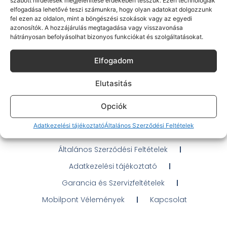
elfogadása lehetővé teszi számunkra, hogy olyan adatokat dolgozzunk
fel ezen az oldalon, mint a böngészési szokások vagy az egyedi
azonosítók. A hozzájárulás megtagadása vagy visszavonása
hátrányosan befolyásolhat bizonyos funkciókat és szolgáltatásokat.
Elfogadom
Gyakran Ismételt Kérdések
Elérhetőségeink
Elutasitás
Probléma jelentés / Elállás
Opciók
OTP Áruhitel Tájékoztató
Adatkezelési tájékoztató
Általános Szerződési Feltételek
Klarna fizetési tájékoztató
Általános Szerződési Feltételek
Adatkezelési tájékoztató
Garancia és Szervizfeltételek
Mobilpont Vélemények
Kapcsolat