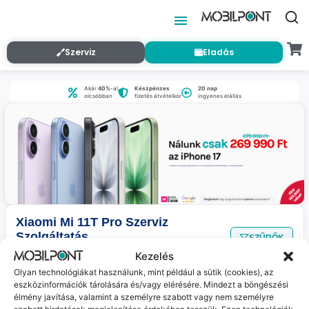
Szerviz
Eladás
Akár
40%
-al
Készpénzes
20 nap
olcsóbban
fizetés átvételkor
ingyenes elállás
Xiaomi Mi 11T Pro Szerviz
Szolgáltatás
SZŰRŐK
Nincs találat
a megadott szűrőkkel.
Kezelés
Olyan technológiákat használunk, mint például a sütik (cookies), az
eszközinformációk tárolására és/vagy elérésére. Mindezt a böngészési
élmény javítása, valamint a személyre szabott vagy nem személyre
Jelenleg nincs ilyen termékünk :(
szabott hirdetések megjelenítése érdekében tesszük. Ezen technológiák