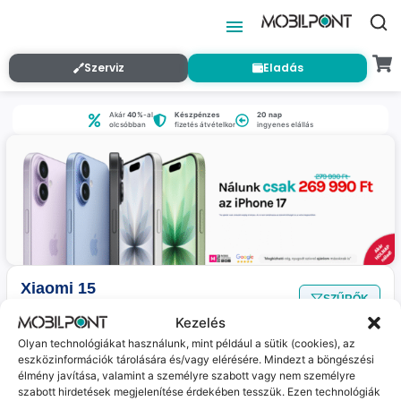
Szerviz
Eladás
Akár
40%
-al
Készpénzes
20 nap
olcsóbban
fizetés átvételkor
ingyenes elállás
Xiaomi 15
SZŰRŐK
Nincs találat
a megadott szűrőkkel.
Kezelés
Olyan technológiákat használunk, mint például a sütik (cookies), az
eszközinformációk tárolására és/vagy elérésére. Mindezt a böngészési
Jelenleg nincs ilyen termékünk :(
élmény javítása, valamint a személyre szabott vagy nem személyre
szabott hirdetések megjelenítése érdekében tesszük. Ezen technológiák