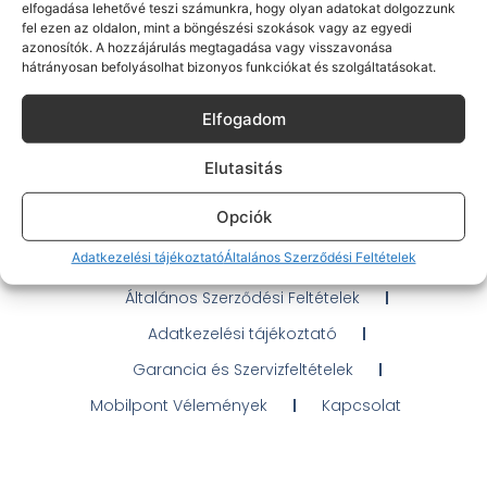
elfogadása lehetővé teszi számunkra, hogy olyan adatokat dolgozzunk
fel ezen az oldalon, mint a böngészési szokások vagy az egyedi
azonosítók. A hozzájárulás megtagadása vagy visszavonása
hátrányosan befolyásolhat bizonyos funkciókat és szolgáltatásokat.
Gyakran Ismételt Kérdések
Elfogadom
Elérhetőségeink
Elutasitás
Probléma jelentés / Elállás
Opciók
OTP Áruhitel Tájékoztató
Adatkezelési tájékoztató
Általános Szerződési Feltételek
Klarna fizetési tájékoztató
Általános Szerződési Feltételek
Adatkezelési tájékoztató
Garancia és Szervizfeltételek
Mobilpont Vélemények
Kapcsolat