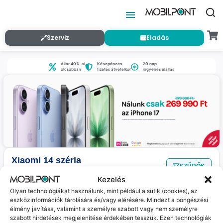
Szerviz
Eladás
Akár
40%
-al
Készpénzes
20 nap
olcsóbban
fizetés átvételkor
ingyenes elállás
Xiaomi 14 széria
SZŰRŐK
Nincs találat
a megadott szűrőkkel.
Kezelés
Olyan technológiákat használunk, mint például a sütik (cookies), az
eszközinformációk tárolására és/vagy elérésére. Mindezt a böngészési
Jelenleg nincs ilyen termékünk :(
élmény javítása, valamint a személyre szabott vagy nem személyre
szabott hirdetések megjelenítése érdekében tesszük. Ezen technológiák