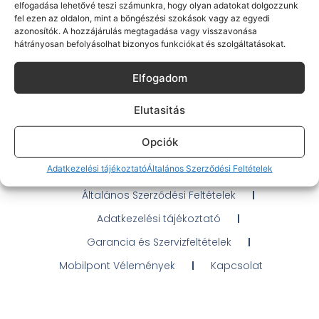
elfogadása lehetővé teszi számunkra, hogy olyan adatokat dolgozzunk
fel ezen az oldalon, mint a böngészési szokások vagy az egyedi
azonosítók. A hozzájárulás megtagadása vagy visszavonása
hátrányosan befolyásolhat bizonyos funkciókat és szolgáltatásokat.
Gyakran Ismételt Kérdések
Elfogadom
Elérhetőségeink
Elutasitás
Probléma jelentés / Elállás
Opciók
OTP Áruhitel Tájékoztató
Adatkezelési tájékoztató
Általános Szerződési Feltételek
Klarna fizetési tájékoztató
Általános Szerződési Feltételek
Adatkezelési tájékoztató
Garancia és Szervizfeltételek
Mobilpont Vélemények
Kapcsolat