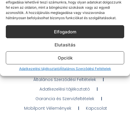
elfogadása lehetővé teszi számunkra, hogy olyan adatokat dolgozzunk
fel ezen az oldalon, mint a böngészési szokások vagy az egyedi
azonosítók. A hozzájárulás megtagadása vagy visszavonása
hátrányosan befolyásolhat bizonyos funkciókat és szolgáltatásokat.
Gyakran Ismételt Kérdések
Elfogadom
Elérhetőségeink
Elutasitás
Probléma jelentés / Elállás
Opciók
OTP Áruhitel Tájékoztató
Adatkezelési tájékoztató
Általános Szerződési Feltételek
Klarna fizetési tájékoztató
Általános Szerződési Feltételek
Adatkezelési tájékoztató
Garancia és Szervizfeltételek
Mobilpont Vélemények
Kapcsolat