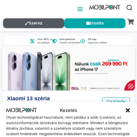
Szerviz
Eladás
Akár
40%
-al
Készpénzes
20 nap
olcsóbban
fizetés átvételkor
ingyenes elállás
Xiaomi 13 széria
SZŰRŐK
Nincs találat
a megadott szűrőkkel.
Kezelés
Olyan technológiákat használunk, mint például a sütik (cookies), az
eszközinformációk tárolására és/vagy elérésére. Mindezt a böngészési
Jelenleg nincs ilyen termékünk :(
élmény javítása, valamint a személyre szabott vagy nem személyre
szabott hirdetések megjelenítése érdekében tesszük. Ezen technológiák