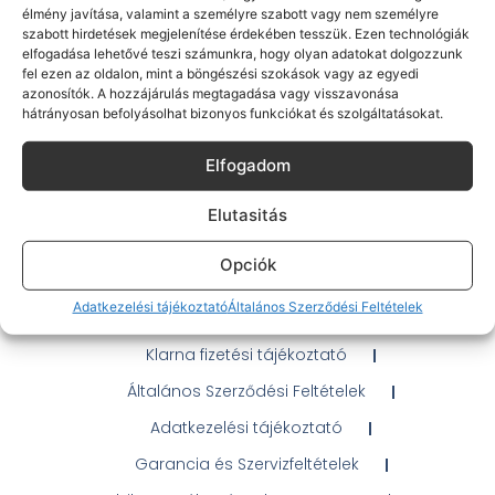
59 990
Ft
élmény javítása, valamint a személyre szabott vagy nem személyre
szabott hirdetések megjelenítése érdekében tesszük. Ezen technológiák
elfogadása lehetővé teszi számunkra, hogy olyan adatokat dolgozzunk
fel ezen az oldalon, mint a böngészési szokások vagy az egyedi
azonosítók. A hozzájárulás megtagadása vagy visszavonása
hátrányosan befolyásolhat bizonyos funkciókat és szolgáltatásokat.
Elfogadom
Gyakran Ismételt Kérdések
Elutasitás
Elérhetőségeink
Opciók
Probléma jelentés / Elállás
Adatkezelési tájékoztató
Általános Szerződési Feltételek
OTP Áruhitel Tájékoztató
Klarna fizetési tájékoztató
Általános Szerződési Feltételek
Adatkezelési tájékoztató
Garancia és Szervizfeltételek