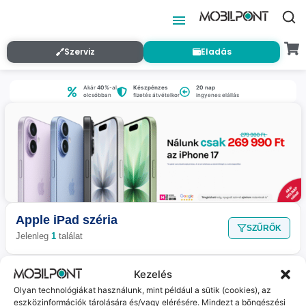
Szerviz
Eladás
Akár
40%
-al
Készpénzes
20 nap
olcsóbban
fizetés átvételkor
ingyenes elállás
Apple iPad széria
SZŰRŐK
Jelenleg
1
találat
Apple iPad 8 (Jó, független , 32 GB, 3 GB RAM,
Kezelés
Fekete)
Olyan technológiákat használunk, mint például a sütik (cookies), az
Várható szállítás: 1-2 munkanap
eszközinformációk tárolására és/vagy elérésére. Mindezt a böngészési