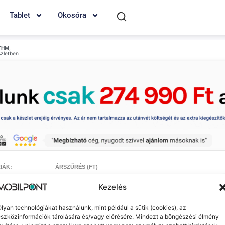
Tablet
Okosóra
THM
,
szletben
IÁK:
ÁRSZŰRÉS (FT)
-
Kezelés
lyan technológiákat használunk, mint például a sütik (cookies), az
szközinformációk tárolására és/vagy elérésére. Mindezt a böngészési élmény