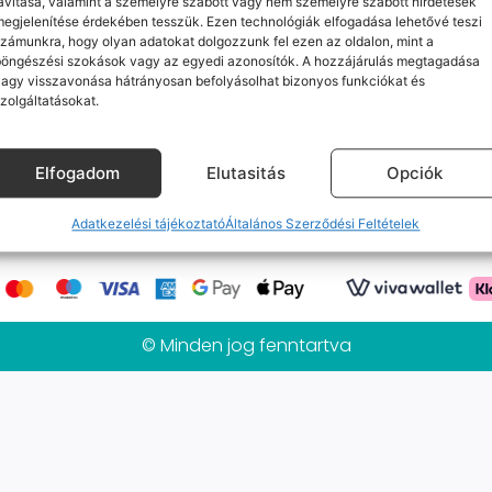
avítása, valamint a személyre szabott vagy nem személyre szabott hirdetések
Jelenleg nincs ilyen termékünk :(
egjelenítése érdekében tesszük. Ezen technológiák elfogadása lehetővé teszi
zámunkra, hogy olyan adatokat dolgozzunk fel ezen az oldalon, mint a
böngészési szokások vagy az egyedi azonosítók. A hozzájárulás megtagadása
agy visszavonása hátrányosan befolyásolhat bizonyos funkciókat és
zolgáltatásokat.
k
Elérhetőségeink
Probléma jelentés / Elállás
alános Szerződési Feltételek
Adatkezelési tájékoztat
Elfogadom
Elutasitás
Opciók
Mobilpont Vélemények
Kapcsolat
Adatkezelési tájékoztató
Általános Szerződési Feltételek
© Minden jog fenntartva