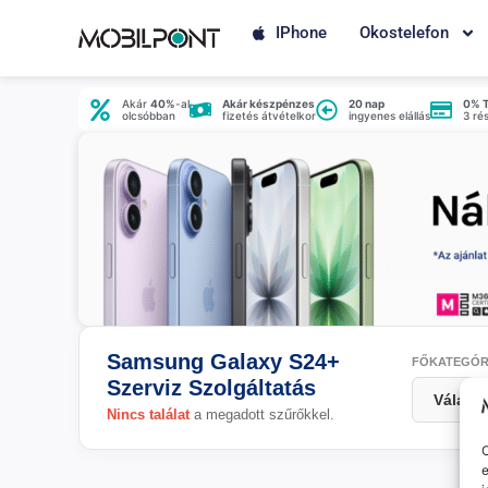
IPhone
Okostelefon
Akár
40%
-al
Akár készpénzes
20 nap
0% 
olcsóbban
fizetés átvételkor
ingyenes elállás
3 ré
Samsung Galaxy S24+
FŐKATEGÓR
Szerviz Szolgáltatás
Nincs találat
a megadott szűrőkkel.
O
e