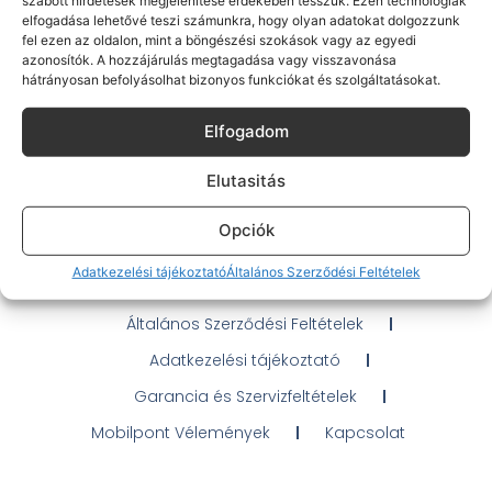
elfogadása lehetővé teszi számunkra, hogy olyan adatokat dolgozzunk
fel ezen az oldalon, mint a böngészési szokások vagy az egyedi
azonosítók. A hozzájárulás megtagadása vagy visszavonása
hátrányosan befolyásolhat bizonyos funkciókat és szolgáltatásokat.
Elfogadom
Gyakran Ismételt Kérdések
Elérhetőségeink
Elutasitás
Probléma jelentés / Elállás
Opciók
OTP Áruhitel Tájékoztató
Adatkezelési tájékoztató
Általános Szerződési Feltételek
Klarna fizetési tájékoztató
Általános Szerződési Feltételek
Adatkezelési tájékoztató
Garancia és Szervizfeltételek
Mobilpont Vélemények
Kapcsolat