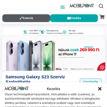
Szerviz
Eladás
Akár
40%
-al
Készpénzes
20 nap
olcsóbban
fizetés átvételkor
ingyenes elállás
Samsung Galaxy S23 Szerviz
Szolgáltatás
SZŰRŐK
Nincs találat
a megadott szűrőkkel.
Kezelés
Olyan technológiákat használunk, mint például a sütik (cookies), az
eszközinformációk tárolására és/vagy elérésére. Mindezt a böngészési
élmény javítása, valamint a személyre szabott vagy nem személyre
Jelenleg nincs ilyen termékünk :(
szabott hirdetések megjelenítése érdekében tesszük. Ezen technológiák