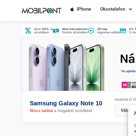
IPhone
Okostelefon
Akár
40%
-al
Akár készpénzes
20 nap
0% 
olcsóbban
fizetés átvételkor
ingyenes elállás
3 ré
HASONLÓ TÍ
Samsung Galaxy Note 10
Nincs találat
a megadott szűrőkkel.
O
e