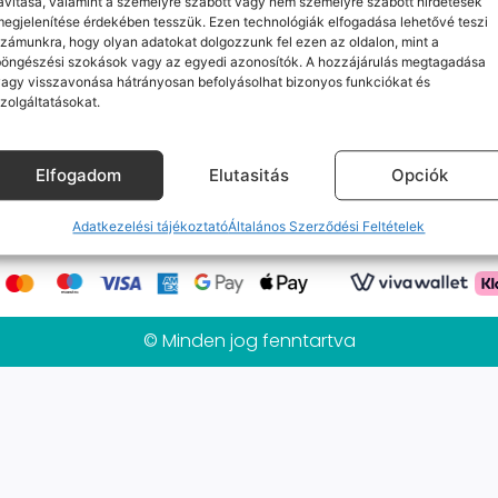
avítása, valamint a személyre szabott vagy nem személyre szabott hirdetések
Jelenleg nincs ilyen termékünk :(
egjelenítése érdekében tesszük. Ezen technológiák elfogadása lehetővé teszi
zámunkra, hogy olyan adatokat dolgozzunk fel ezen az oldalon, mint a
böngészési szokások vagy az egyedi azonosítók. A hozzájárulás megtagadása
agy visszavonása hátrányosan befolyásolhat bizonyos funkciókat és
zolgáltatásokat.
k
Elérhetőségeink
Probléma jelentés / Elállás
alános Szerződési Feltételek
Adatkezelési tájékoztat
Elfogadom
Elutasitás
Opciók
Mobilpont Vélemények
Kapcsolat
Adatkezelési tájékoztató
Általános Szerződési Feltételek
© Minden jog fenntartva