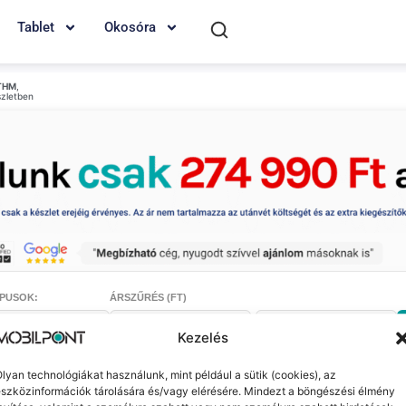
Tablet
Okosóra
THM
,
szletben
PUSOK:
ÁRSZŰRÉS (FT)
-
Kezelés
lyan technológiákat használunk, mint például a sütik (cookies), az
szközinformációk tárolására és/vagy elérésére. Mindezt a böngészési élmény