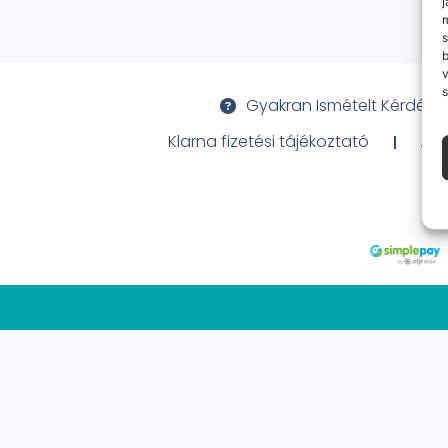
j
m
s
v
s
Gyakran Ismételt Kérdése
Klarna fizetési tájékoztató
Ált