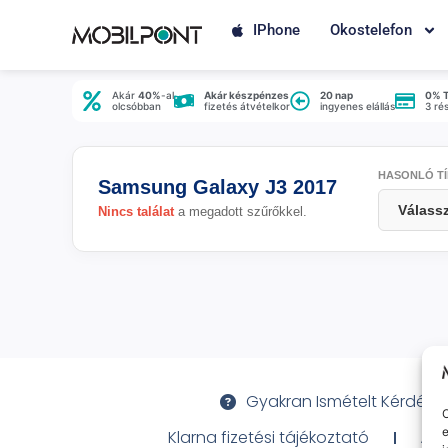
IPhone
Okostelefon
Akár
40%
-al
Akár készpénzes
20 nap
0% 
olcsóbban
fizetés átvételkor
ingyenes elállás
3 ré
HASONLÓ TÍ
Samsung Galaxy J3 2017
Nincs találat
a megadott szűrőkkel.
Gyakran Ismételt Kérdése
O
e
Klarna fizetési tájékoztató
Ált