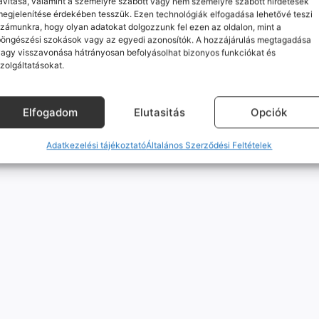
avítása, valamint a személyre szabott vagy nem személyre szabott hirdetések
egjelenítése érdekében tesszük. Ezen technológiák elfogadása lehetővé teszi
Mobilpont Vélemények
Kapcsolat
zámunkra, hogy olyan adatokat dolgozzunk fel ezen az oldalon, mint a
böngészési szokások vagy az egyedi azonosítók. A hozzájárulás megtagadása
agy visszavonása hátrányosan befolyásolhat bizonyos funkciókat és
zolgáltatásokat.
© Minden jog fenntartva
Elfogadom
Elutasitás
Opciók
Adatkezelési tájékoztató
Általános Szerződési Feltételek