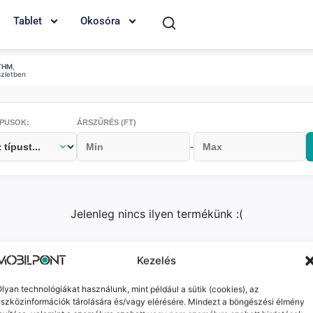
Tablet
Okosóra
THM
,
szletben
PUSOK:
ÁRSZŰRÉS (FT)
-
Jelenleg nincs ilyen termékünk :(
Kezelés
k
Elérhetőségeink
Probléma jelentés / Elállás
lyan technológiákat használunk, mint például a sütik (cookies), az
szközinformációk tárolására és/vagy elérésére. Mindezt a böngészési élmény
alános Szerződési Feltételek
Adatkezelési tájékoztat