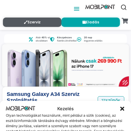
Szerviz
Eladás
Akár
40%
-al
Készpénzes
20 nap
olcsóbban
fizetés átvételkor
ingyenes elállás
Samsung Galaxy A34 Szerviz
Szolgáltatás
SZŰRŐK
Nincs találat
a megadott szűrőkkel.
Kezelés
Olyan technológiákat használunk, mint például a sütik (cookies), az
eszközinformációk tárolására és/vagy elérésére. Mindezt a böngészési
élmény javítása, valamint a személyre szabott vagy nem személyre
Jelenleg nincs ilyen termékünk :(
szabott hirdetések megjelenítése érdekében tesszük. Ezen technológiák