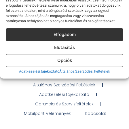
elfogadása lehetővé teszi számunkra, hogy olyan adatokat dolgozzunk
fel ezen az oldalon, mint a böngészési szokások vagy az egyedi
azonosítók. A hozzájárulás megtagadása vagy visszavonása
hátrányosan befolyásolhat bizonyos funkciókat és szolgáltatásokat.
Elfogadom
Gyakran Ismételt Kérdések
Elérhetőségeink
Elutasitás
Probléma jelentés / Elállás
Opciók
OTP Áruhitel Tájékoztató
Adatkezelési tájékoztató
Általános Szerződési Feltételek
Klarna fizetési tájékoztató
Általános Szerződési Feltételek
Adatkezelési tájékoztató
Garancia és Szervizfeltételek
Mobilpont Vélemények
Kapcsolat