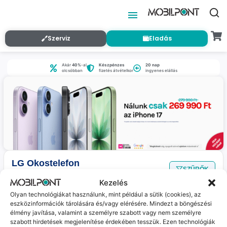
Szerviz
Eladás
Akár
40%
-al
Készpénzes
20 nap
olcsóbban
fizetés átvételkor
ingyenes elállás
LG Okostelefon
SZŰRŐK
Nincs találat
a megadott szűrőkkel.
Kezelés
Olyan technológiákat használunk, mint például a sütik (cookies), az
eszközinformációk tárolására és/vagy elérésére. Mindezt a böngészési
Jelenleg nincs ilyen termékünk :(
élmény javítása, valamint a személyre szabott vagy nem személyre
szabott hirdetések megjelenítése érdekében tesszük. Ezen technológiák