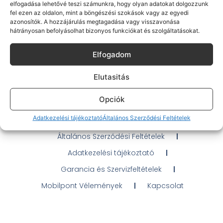
elfogadása lehetővé teszi számunkra, hogy olyan adatokat dolgozzunk
fel ezen az oldalon, mint a böngészési szokások vagy az egyedi
azonosítók. A hozzájárulás megtagadása vagy visszavonása
hátrányosan befolyásolhat bizonyos funkciókat és szolgáltatásokat.
Gyakran Ismételt Kérdések
Elfogadom
Elérhetőségeink
Elutasitás
Probléma jelentés / Elállás
Opciók
OTP Áruhitel Tájékoztató
Adatkezelési tájékoztató
Általános Szerződési Feltételek
Klarna fizetési tájékoztató
Általános Szerződési Feltételek
Adatkezelési tájékoztató
Garancia és Szervizfeltételek
Mobilpont Vélemények
Kapcsolat