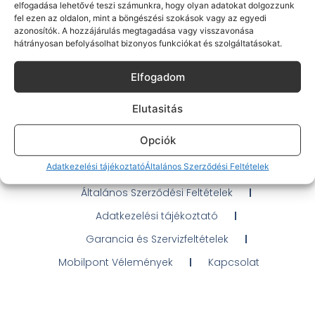
elfogadása lehetővé teszi számunkra, hogy olyan adatokat dolgozzunk
fel ezen az oldalon, mint a böngészési szokások vagy az egyedi
azonosítók. A hozzájárulás megtagadása vagy visszavonása
hátrányosan befolyásolhat bizonyos funkciókat és szolgáltatásokat.
Gyakran Ismételt Kérdések
Elfogadom
Elérhetőségeink
Elutasitás
Probléma jelentés / Elállás
Opciók
OTP Áruhitel Tájékoztató
Adatkezelési tájékoztató
Általános Szerződési Feltételek
Klarna fizetési tájékoztató
Általános Szerződési Feltételek
Adatkezelési tájékoztató
Garancia és Szervizfeltételek
Mobilpont Vélemények
Kapcsolat