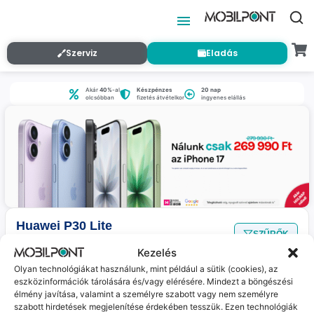
Szerviz
Eladás
Akár
40%
-al
Készpénzes
20 nap
olcsóbban
fizetés átvételkor
ingyenes elállás
Huawei P30 Lite
SZŰRŐK
Nincs találat
a megadott szűrőkkel.
Kezelés
Olyan technológiákat használunk, mint például a sütik (cookies), az
eszközinformációk tárolására és/vagy elérésére. Mindezt a böngészési
Jelenleg nincs ilyen termékünk :(
élmény javítása, valamint a személyre szabott vagy nem személyre
szabott hirdetések megjelenítése érdekében tesszük. Ezen technológiák