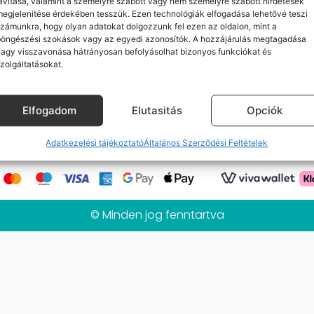
avítása, valamint a személyre szabott vagy nem személyre szabott hirdetések
Jelenleg nincs ilyen termékünk :(
egjelenítése érdekében tesszük. Ezen technológiák elfogadása lehetővé teszi
zámunkra, hogy olyan adatokat dolgozzunk fel ezen az oldalon, mint a
böngészési szokások vagy az egyedi azonosítók. A hozzájárulás megtagadása
agy visszavonása hátrányosan befolyásolhat bizonyos funkciókat és
zolgáltatásokat.
k
Elérhetőségeink
Probléma jelentés / Elállás
alános Szerződési Feltételek
Adatkezelési tájékoztat
Elfogadom
Elutasitás
Opciók
Mobilpont Vélemények
Kapcsolat
Adatkezelési tájékoztató
Általános Szerződési Feltételek
© Minden jog fenntartva