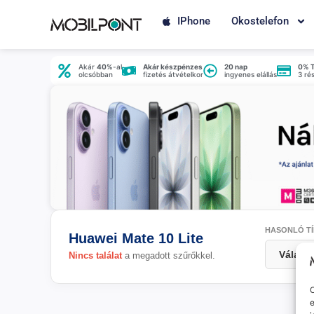
IPhone
Okostelefon
Akár
40%
-al
Akár készpénzes
20 nap
0% 
olcsóbban
fizetés átvételkor
ingyenes elállás
3 ré
HASONLÓ TÍ
Huawei Mate 10 Lite
Nincs találat
a megadott szűrőkkel.
O
e