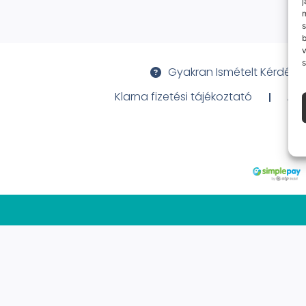
j
m
s
v
s
Gyakran Ismételt Kérdése
Klarna fizetési tájékoztató
Ált