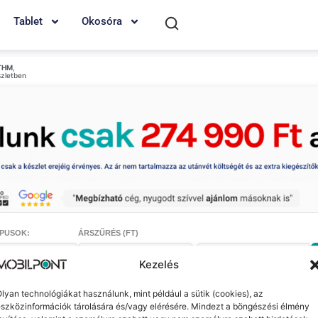
Tablet
Okosóra
THM
,
szletben
PUSOK:
ÁRSZŰRÉS (FT)
-
Kezelés
lyan technológiákat használunk, mint például a sütik (cookies), az
szközinformációk tárolására és/vagy elérésére. Mindezt a böngészési élmény