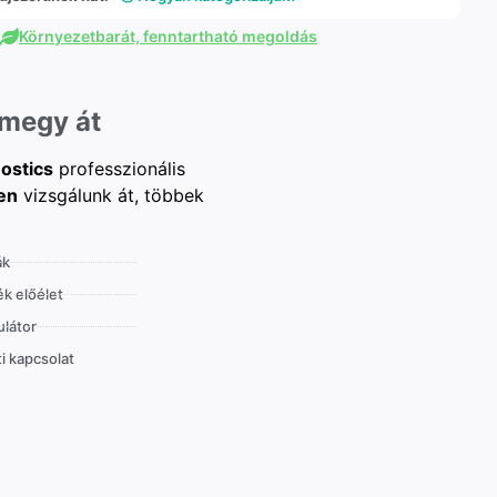
Környezetbarát, fenntartható megoldás
 megy át
ostics
professzionális
en
vizsgálunk át, többek
ák
k előélet
látor
i kapcsolat