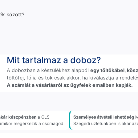
lék között?
Mit tartalmaz a doboz?
A dobozban a készülékhez alapból
egy töltőkábel, kösz
töltőfej, fólia és tok csak akkor, ha kiválasztja a rende
A számlát a vásárlásról az ügyfelek emailben kapják.
akár készpénzben
a GLS
Személyes átvételi lehetőség
M
, amikor megérkezik a csomagod
Szegedi üzletünkben is akár az