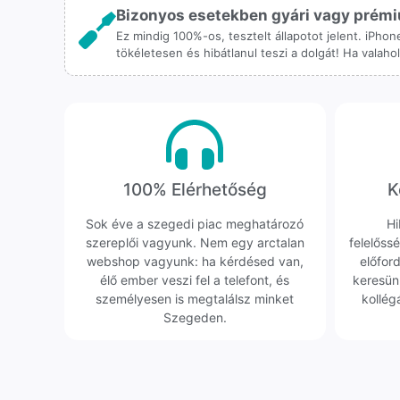
Bizonyos esetekben gyári vagy prémiu
Ez mindig 100%-os, tesztelt állapotot jelent. iPho
tökéletesen és hibátlanul teszi a dolgát! Ha valah
100% Elérhetőség
K
Sok éve a szegedi piac meghatározó
Hi
szereplői vagyunk. Nem egy arctalan
felelőssé
webshop vagyunk: ha kérdésed van,
előfor
élő ember veszi fel a telefont, és
keresün
személyesen is megtalálsz minket
kollég
Szegeden.