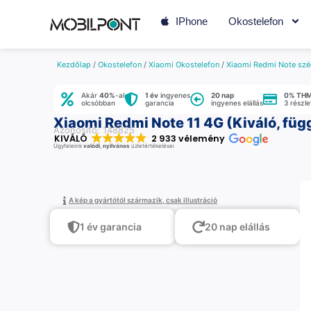
IPhone
Okostelefon
Kezdőlap
/
Okostelefon
/
Xiaomi Okostelefon
/
Xiaomi Redmi Note szé
Akár
40%
-al
1 év
ingyenes
20 nap
0% TH
olcsóbban
garancia
ingyenes elállás
3 részl
Xiaomi Redmi Note 11 4G (Kiváló, füg
Azonosító: 148825
KIVÁLÓ
2 933 vélemény
Ügyfeleink
valódi
,
nyilvános
üzletértékelései
A kép a gyártótól származik, csak illustráció
1 év garancia
20 nap elállás