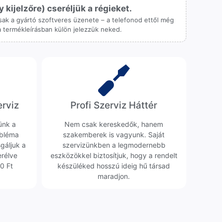
ijelzőre) cseréljük a régieket.
 csak a gyártó szoftveres üzenete – a telefonod ettől még
 a termékleírásban külön jelezzük neked.
erviz
Profi Szerviz Háttér
ünk a
Nem csak kereskedők, hanem
obléma
szakemberek is vagyunk. Saját
sgáljuk a
szervizünkben a legmodernebb
erélve
eszközökkel biztosítjuk, hogy a rendelt
0 Ft
készüléked hosszú ideig hű társad
maradjon.