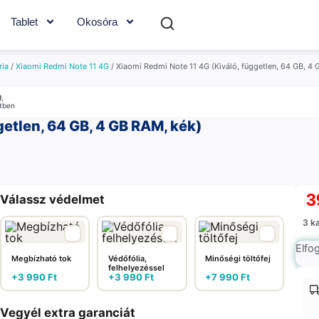
Tablet
Okosóra
ria
/
Xiaomi Redmi Note 11 4G
/ Xiaomi Redmi Note 11 4G (Kiváló, független, 64 GB, 4 
M
,
etben
getlen, 64 GB, 4 GB RAM, kék)
3
Válassz védelmet
3 k
Elfo
Megbízható tok
Védőfólia,
Minőségi töltőfej
felhelyezéssel
+
3 990
Ft
+
3 990
Ft
+
7 990
Ft
Vegyél extra garanciát