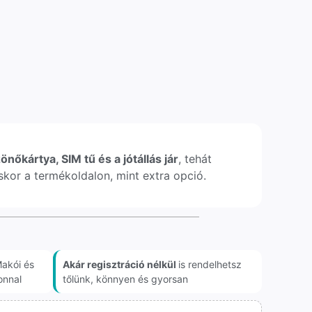
önőkártya, SIM tű és a jótállás jár
, tehát
léskor a termékoldalon, mint extra opció.
akói és
Akár regisztráció nélkül
is rendelhetsz
onnal
tőlünk, könnyen és gyorsan