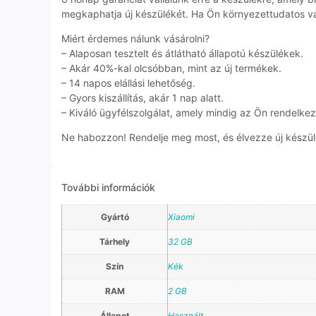
megkaphatja új készülékét. Ha Ön környezettudatos vá
Miért érdemes nálunk vásárolni?
– Alaposan tesztelt és átlátható állapotú készülékek.
– Akár 40%-kal olcsóbban, mint az új termékek.
– 14 napos elállási lehetőség.
– Gyors kiszállítás, akár 1 nap alatt.
– Kiváló ügyfélszolgálat, amely mindig az Ön rendelkezé
Ne habozzon! Rendelje meg most, és élvezze új készül
További információk
Gyártó
Xiaomi
Tárhely
32 GB
Szín
Kék
RAM
2 GB
Állapot
Használt