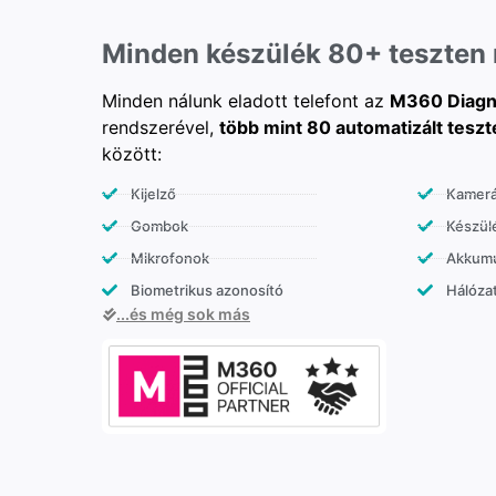
Minden készülék 80+ teszten
Minden nálunk eladott telefont az
M360 Diagn
rendszerével,
több mint 80 automatizált teszt
között:
Kijelző
Kamer
Gombok
Készülé
Mikrofonok
Akkumu
Biometrikus azonosító
Hálózat
...és még sok más