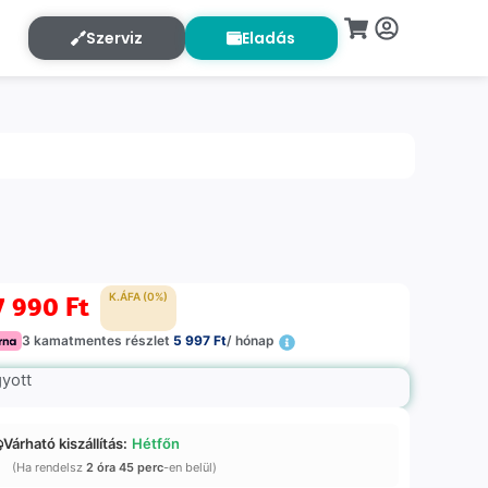
Szerviz
Eladás
7 990
Ft
K.ÁFA (0%)
3 kamatmentes részlet
5 997 Ft
/ hónap
gyott
Várható kiszállítás:
Hétfőn
(Ha rendelsz
2 óra 45 perc
-en belül)