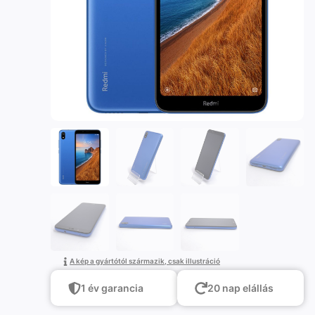
A kép a gyártótól származik, csak illustráció
1 év garancia
20 nap elállás