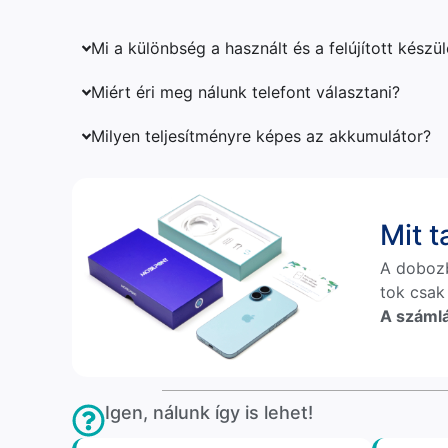
Mi a különbség a használt és a felújított készü
Miért éri meg nálunk telefont választani?
Milyen teljesítményre képes az akkumulátor?
Mit 
A doboz
tok csak
A számlá
Igen, nálunk így is lehet!