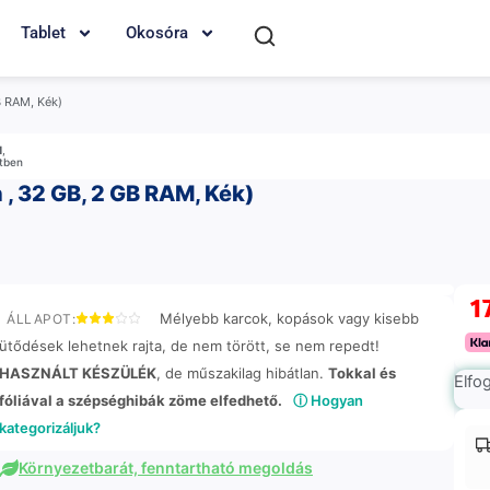
Tablet
Okosóra
B RAM, Kék)
M
,
etben
 , 32 GB, 2 GB RAM, Kék)
1
Mélyebb karcok, kopások vagy kisebb
ÁLLAPOT:
ütődések lehetnek rajta, de nem törött, se nem repedt!
HASZNÁLT KÉSZÜLÉK
, de műszakilag hibátlan.
Tokkal és
Elfo
fóliával a szépséghibák zöme elfedhető.
ⓘ Hogyan
kategorizáljuk?
Környezetbarát, fenntartható megoldás