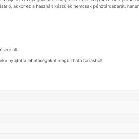
sárló, akkor ez a használt készülék nemcsak pénztárcabarát, hanem 
sére áll.
éke nyújtotta lehetőségeket megbízható forrásból!