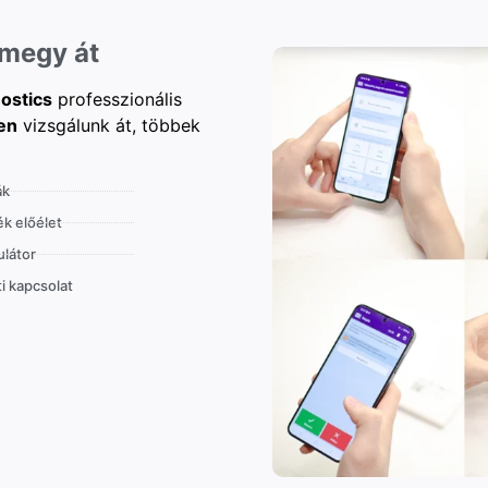
 megy át
ostics
professzionális
en
vizsgálunk át, többek
ák
k előélet
látor
i kapcsolat