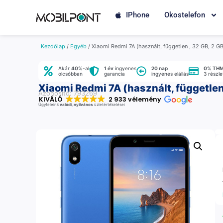
IPhone
Okostelefon
Kezdőlap
/
Egyéb
/ Xiaomi Redmi 7A (használt, független , 32 GB, 2 G
Akár
40%
-al
1 év
ingyenes
20 nap
0% TH
olcsóbban
garancia
ingyenes elállás
3 részl
Xiaomi Redmi 7A (használt, független
Azonosító: 793269
KIVÁLÓ
2 933 vélemény
Ügyfeleink
valódi
,
nyilvános
üzletértékelései