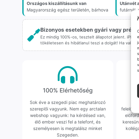
Országos kiszállításunk van
Utánvét 
Magyarország egész területén, bárhova
futárnál
Bizonyos esetekben gyári vagy prémiu
O
e
Ez mindig 100%-os, tesztelt állapotot jelent. iPho
j
tökéletesen és hibátlanul teszi a dolgát! Ha valah
m
s
v
s
100% Elérhetőség
K
Sok éve a szegedi piac meghatározó
Hi
szereplői vagyunk. Nem egy arctalan
felelőssé
webshop vagyunk: ha kérdésed van,
előfor
élő ember veszi fel a telefont, és
keresün
személyesen is megtalálsz minket
kollég
Szegeden.