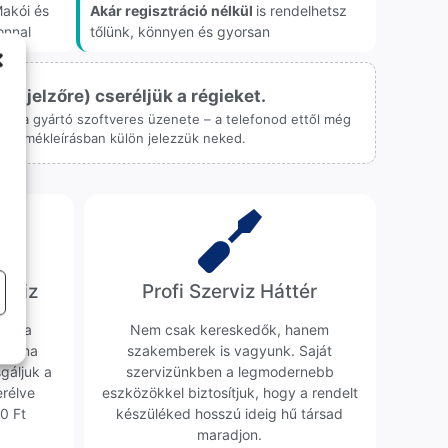
akói és
Akár regisztráció nélkül
is rendelhetsz
onnal
tőlünk, könnyen és gyorsan
ijelzőre) cseréljük a régieket.
 csak a gyártó szoftveres üzenete – a telefonod ettől még
 a termékleírásban külön jelezzük neked.
erviz
Profi Szerviz Háttér
ünk a
Nem csak kereskedők, hanem
obléma
szakemberek is vagyunk. Saját
sgáljuk a
szervizünkben a legmodernebb
erélve
eszközökkel biztosítjuk, hogy a rendelt
0 Ft
készüléked hosszú ideig hű társad
maradjon.