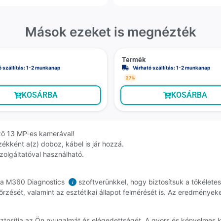
Mások ezeket is megnézték
Termék
ó szállítás: 1-2 munkanap
Várható szállítás: 1-2 munkanap
27%
KOSÁRBA
KOSÁRBA
ző 13 MP-es kamerával!
zékként a(z) doboz, kábel is jár hozzá.
szolgáltatóval használható.
k a M360 Diagnostics
szoftverünkkel, hogy biztosítsuk a tökélet
i
rzését, valamint az esztétikai állapot felmérését is. Az eredmények
biztosítja az Ön nyugalmát és elégedettségét. A gyors és kényelmes