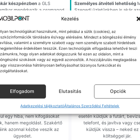
akár készpénzben
a GLS
Személyes átvételi lehetőség
M
, amikor megérkezik a csomagod
Szegedi üzletünkben is akár az
Kezelés
m minőségű alkatrészekre (pl. új akkumulátorra vagy k
lyan technológiákat használunk, mint például a sütik (cookies), az
szközinformációk tárolására és/vagy elérésére. Mindezt a böngészési élmény
ne-oknál előfordulhat az "Ismeretlen alkatrész" jelzés, de ne aggódj, ez
avítása, valamint a személyre szabott vagy nem személyre szabott hirdetések
ol (pl. Samsung S-széria) a gyárinál rosszabb minőségű az alkatrész, azt
egjelenítése érdekében tesszük. Ezen technológiák elfogadása lehetővé teszi
zámunkra, hogy olyan adatokat dolgozzunk fel ezen az oldalon, mint a
böngészési szokások vagy az egyedi azonosítók. A hozzájárulás megtagadása
agy visszavonása hátrányosan befolyásolhat bizonyos funkciókat és
zolgáltatásokat.
orrekt Ügyintézés
Ingyenes Futár & Sz
Elfogadom
Elutasitás
Opciók
bázni emberi dolog, de a
Ha messze laksz, mi megy
Adatkezelési tájékoztató
Általános Szerződési Feltételek
gvállalás nálunk alap. Ha ritkán
készülékért. Garanciális pr
dul egy hiba, nem kifogásokat
esetén küldjük a futárt, beviz
k, hanem megoldást. Szakértő
telefont, és javítva vagy cs
áink azonnal kézbe veszik az
küldjük vissza – neked ez 
ügyedet.
költséggel jár.