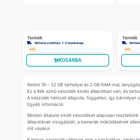
Termék
Termék
Várható szállítás: 1-2 munkanap
Várhat
27%
27%
KOSÁRBA
Redmi 7A – 32 GB tárhellyel és 2 GB RAM-mal, lenyűgö
Ez a Kék színű készülék kiváló állapotban van, és tarto
A készülék hálózati állapota: független, így bármilyen 
Egyéb információ:
Minden általunk kínált készüléket alaposan teszteltün
állapotának vizsgálatát, a kamerák működésének ellenő
mit vásárol.
6 hónap garanciát vállalunk erre a készülékre, amely 