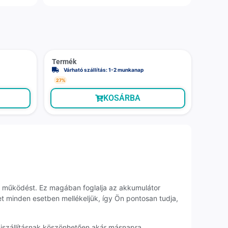
Termék
Várható szállítás: 1-2 munkanap
27%
KOSÁRBA
es működést. Ez magában foglalja az akkumulátor
et minden esetben mellékeljük, így Ön pontosan tudja,
 kiszállításnak köszönhetően akár másnapra