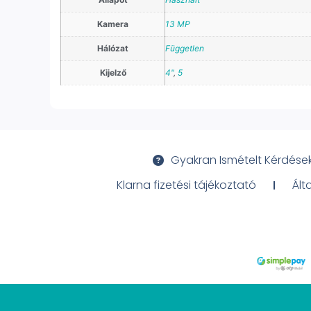
Kamera
13 MP
Hálózat
Független
Kijelző
4"
,
5
Gyakran Ismételt Kérdése
Klarna fizetési tájékoztató
Ált