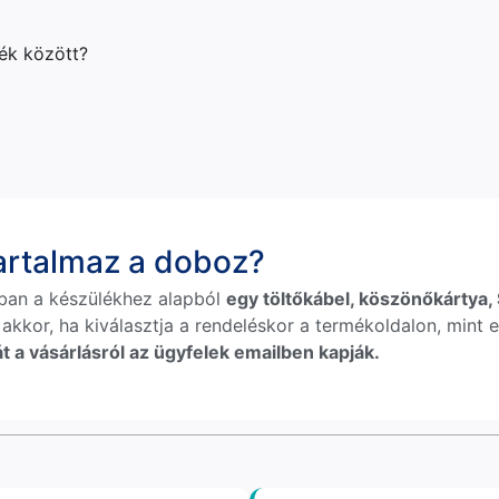
lék között?
tartalmaz a doboz?
ban a készülékhez alapból
egy töltőkábel, köszönőkártya, S
 akkor, ha kiválasztja a rendeléskor a termékoldalon, mint e
t a vásárlásról az ügyfelek emailben kapják.