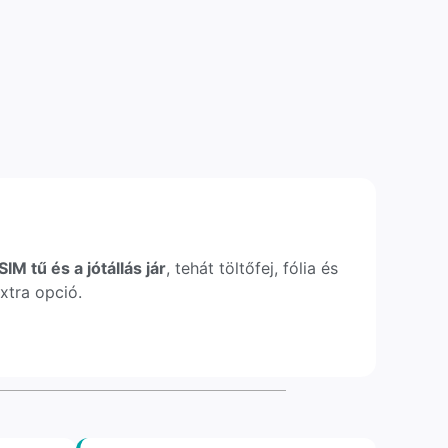
IM tű és a jótállás jár
, tehát töltőfej, fólia és
xtra opció.