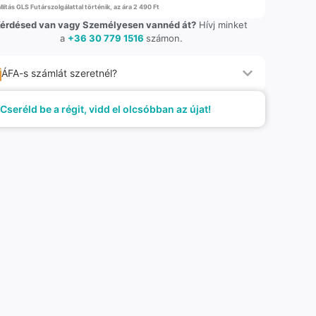
llítás GLS Futárszolgálattal történik, az ára 2 490 Ft
érdésed van vagy Személyesen vannéd át?
Hívj minket
a
+36 30 779 1516
számon.
ÁFA-s számlát szeretnél?
Cseréld be a régit, vidd el olcsóbban az újat!