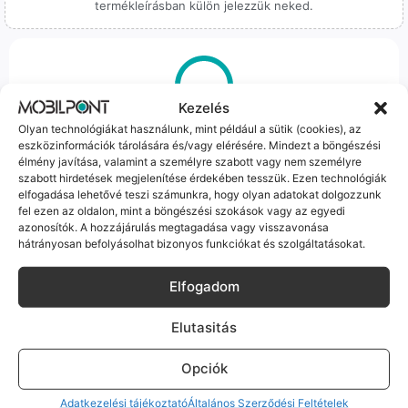
termékleírásban külön jelezzük neked.
Kezelés
100% Elérhetőség
Olyan technológiákat használunk, mint például a sütik (cookies), az
eszközinformációk tárolására és/vagy elérésére. Mindezt a böngészési
Sok éve a szegedi piac meghatározó szereplői vagyunk.
élmény javítása, valamint a személyre szabott vagy nem személyre
szabott hirdetések megjelenítése érdekében tesszük. Ezen technológiák
Nem egy arctalan webshop vagyunk: ha kérdésed van, élő
elfogadása lehetővé teszi számunkra, hogy olyan adatokat dolgozzunk
ember veszi fel a telefont, és személyesen is megtalálsz
fel ezen az oldalon, mint a böngészési szokások vagy az egyedi
minket Szegeden.
azonosítók. A hozzájárulás megtagadása vagy visszavonása
hátrányosan befolyásolhat bizonyos funkciókat és szolgáltatásokat.
Elfogadom
Elutasitás
Korrekt Ügyintézés
Opciók
Hibázni emberi dolog, de a felelősségvállalás nálunk alap.
Ha ritkán előfordul egy hiba, nem kifogásokat keresünk,
Adatkezelési tájékoztató
Általános Szerződési Feltételek