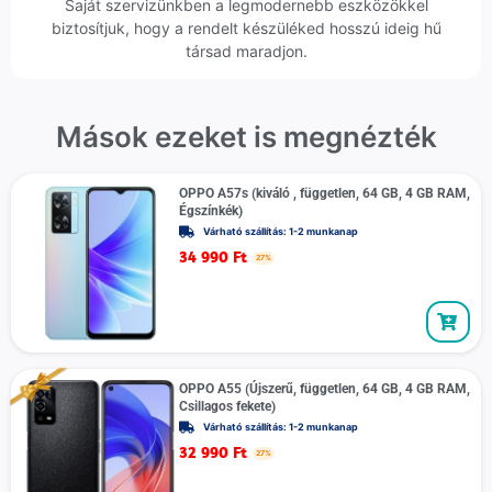
Saját szervizünkben a legmodernebb eszközökkel
biztosítjuk, hogy a rendelt készüléked hosszú ideig hű
társad maradjon.
Mások ezeket is megnézték
OPPO A57s (kiváló , független, 64 GB, 4 GB RAM,
Égszínkék)
Várható szállítás: 1-2 munkanap
34 990
Ft
27%
OPPO A55 (Újszerű, független, 64 GB, 4 GB RAM,
Csillagos fekete)
Várható szállítás: 1-2 munkanap
32 990
Ft
27%