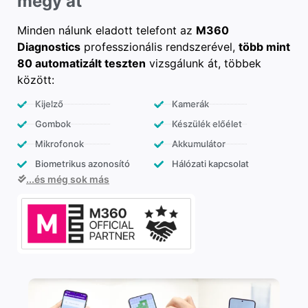
megy át
Minden nálunk eladott telefont az
M360
Diagnostics
professzionális rendszerével,
több mint
80 automatizált teszten
vizsgálunk át, többek
között:
Kijelző
Kamerák
Gombok
Készülék előélet
Mikrofonok
Akkumulátor
Biometrikus azonosító
Hálózati kapcsolat
...és még sok más