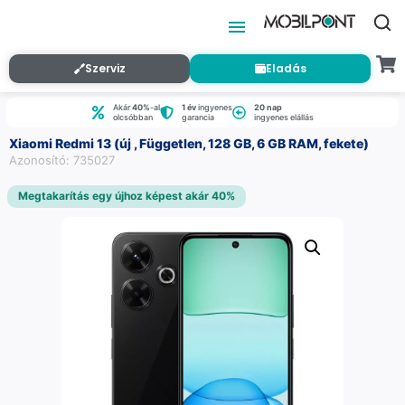
Szerviz
Eladás
Akár
40%
-al
1 év
ingyenes
20 nap
olcsóbban
garancia
ingyenes elállás
Xiaomi Redmi 13 (új , Független, 128 GB, 6 GB RAM, fekete)
Azonosító: 735027
Megtakarítás egy újhoz képest akár 40%