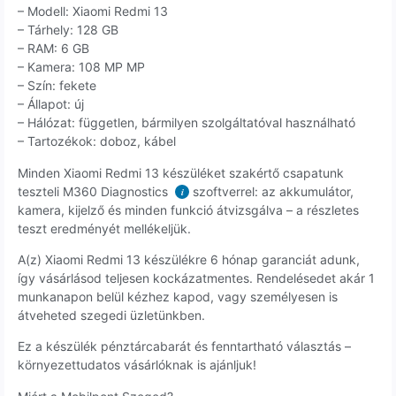
– Modell: Xiaomi Redmi 13
– Tárhely: 128 GB
– RAM: 6 GB
– Kamera: 108 MP MP
– Szín: fekete
– Állapot: új
– Hálózat: független, bármilyen szolgáltatóval használható
– Tartozékok: doboz, kábel
Minden Xiaomi Redmi 13 készüléket szakértő csapatunk
teszteli M360 Diagnostics
szoftverrel: az akkumulátor,
i
kamera, kijelző és minden funkció átvizsgálva – a részletes
teszt eredményét mellékeljük.
A(z) Xiaomi Redmi 13 készülékre 6 hónap garanciát adunk,
így vásárlásod teljesen kockázatmentes. Rendelésedet akár 1
munkanapon belül kézhez kapod, vagy személyesen is
átveheted szegedi üzletünkben.
Ez a készülék pénztárcabarát és fenntartható választás –
környezettudatos vásárlóknak is ajánljuk!