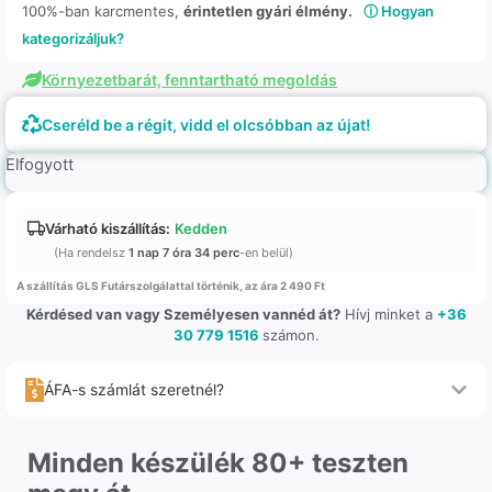
100%-ban karcmentes,
érintetlen gyári élmény.
ⓘ Hogyan
kategorizáljuk?
Környezetbarát, fenntartható megoldás
Cseréld be a régit, vidd el olcsóbban az újat!
Elfogyott
Várható kiszállítás:
Kedden
(Ha rendelsz
1 nap 7 óra 34 perc
-en belül)
A szállítás GLS Futárszolgálattal történik, az ára 2 490 Ft
Kérdésed van vagy Személyesen vannéd át?
Hívj minket a
+36
30 779 1516
számon.
ÁFA-s számlát szeretnél?
Minden készülék 80+ teszten