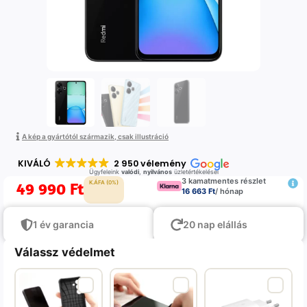
A kép a gyártótól származik, csak illustráció
KIVÁLÓ
2 950 vélemény
Ügyfeleink
valódi
,
nyilvános
üzletértékelései
3 kamatmentes részlet
49 990
Ft
K.ÁFA (0%)
16 663 Ft
/ hónap
1 év garancia
20 nap elállás
Válassz védelmet