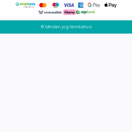
© Minden jog fenntartva