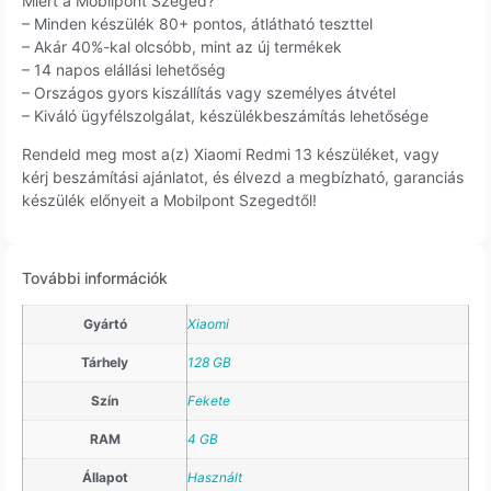
Miért a Mobilpont Szeged?
– Minden készülék 80+ pontos, átlátható teszttel
– Akár 40%-kal olcsóbb, mint az új termékek
– 14 napos elállási lehetőség
– Országos gyors kiszállítás vagy személyes átvétel
– Kiváló ügyfélszolgálat, készülékbeszámítás lehetősége
Rendeld meg most a(z) Xiaomi Redmi 13 készüléket, vagy
kérj beszámítási ajánlatot, és élvezd a megbízható, garanciás
készülék előnyeit a Mobilpont Szegedtől!
További információk
Gyártó
Xiaomi
Tárhely
128 GB
Szín
Fekete
RAM
4 GB
Állapot
Használt