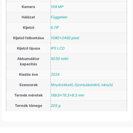
Kamera
108 MP
Hálózat
Független
Kijelző
6.79"
Kijelző felbontása
1080×2460 pixel
Kijelző típusa
IPS LCD
Akkumulátor
5030 mAh
kapacitás
Kiadás éve
2024
Szenzorok
fényérzékelő
,
Gyorsulásmérő
,
iránytű
Termék méretek
168.6×76.3×8.3 mm
Termék tömege
205 g