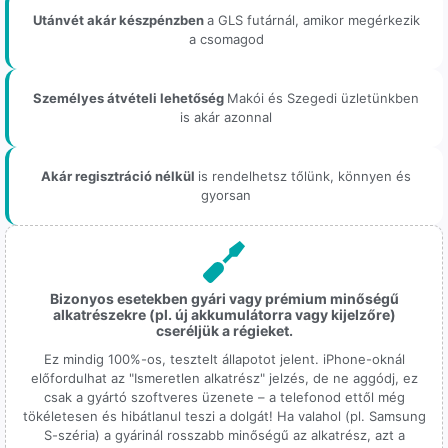
Utánvét akár készpénzben
a GLS futárnál, amikor megérkezik
a csomagod
Személyes átvételi lehetőség
Makói és Szegedi üzletünkben
is akár azonnal
Akár regisztráció nélkül
is rendelhetsz tőlünk, könnyen és
gyorsan
Bizonyos esetekben gyári vagy prémium minőségű
alkatrészekre (pl. új akkumulátorra vagy kijelzőre)
cseréljük a régieket.
Ez mindig 100%-os, tesztelt állapotot jelent. iPhone-oknál
előfordulhat az "Ismeretlen alkatrész" jelzés, de ne aggódj, ez
csak a gyártó szoftveres üzenete – a telefonod ettől még
tökéletesen és hibátlanul teszi a dolgát! Ha valahol (pl. Samsung
S-széria) a gyárinál rosszabb minőségű az alkatrész, azt a