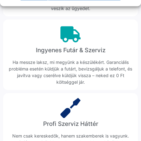
hanem megoldást. Szakértő kollégáink azonnal kézbe
veszik az ügyedet.
Ingyenes Futár & Szerviz
Ha messze laksz, mi megyünk a készülékért. Garanciális
probléma esetén küldjük a futárt, bevizsgáljuk a telefont, és
javítva vagy cserélve küldjük vissza – neked ez 0 Ft
költséggel jár.
Profi Szerviz Háttér
Nem csak kereskedők, hanem szakemberek is vagyunk.