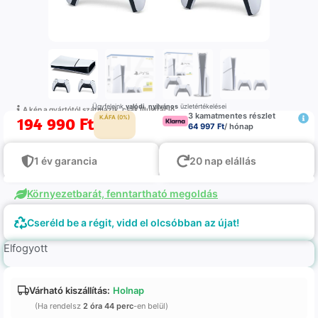
Ügyfeleink
valódi
,
nyilvános
üzletértékelései
A kép a gyártótól származik, csak illustráció
3 kamatmentes részlet
194 990
Ft
K.ÁFA (0%)
64 997 Ft
/ hónap
1 év garancia
20 nap elállás
Környezetbarát, fenntartható megoldás
Cseréld be a régit, vidd el olcsóbban az újat!
Elfogyott
Várható kiszállítás:
Holnap
(Ha rendelsz
2 óra 44 perc
-en belül)