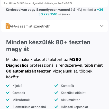
A szállítás GLS Futárszolgálattal történik, az ára 2 490 Ft
Kérdésed van vagy Személyesen vannéd át?
Hívj minket a
+36
30 779 1516
számon.
ÁFA-s számlát szeretnél?
Minden készülék 80+ teszten
megy át
Minden nálunk eladott telefont az
M360
Diagnostics
professzionális rendszerével,
több mint
80 automatizált teszten
vizsgálunk át, többek
között:
Kijelző
Kamerák
Gombok
Készülék előélet
Mikrofonok
Akkumulátor
Biometrikus azonosító
Hálózati kapcsolat