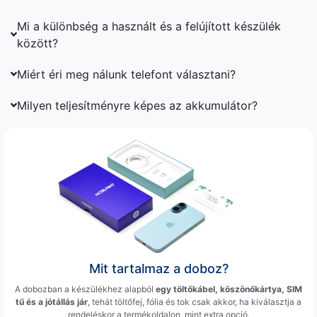
Mi a különbség a használt és a felújított készülék
között?
Miért éri meg nálunk telefont választani?
Milyen teljesítményre képes az akkumulátor?
Mit tartalmaz a doboz?
A dobozban a készülékhez alapból
egy töltőkábel, köszönőkártya, SIM
tű és a jótállás jár
, tehát töltőfej, fólia és tok csak akkor, ha kiválasztja a
rendeléskor a termékoldalon, mint extra opció.