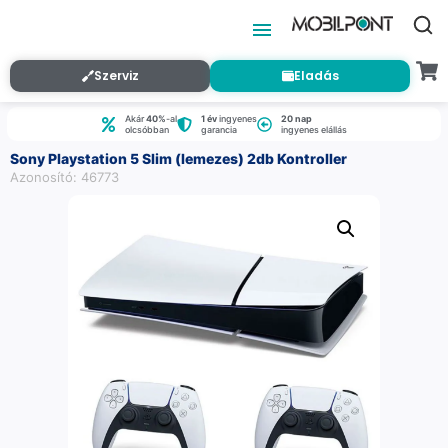
Szerviz
Eladás
Akár
40%
-al
1 év
ingyenes
20 nap
olcsóbban
garancia
ingyenes elállás
Sony Playstation 5 Slim (lemezes) 2db Kontroller
Azonosító: 46773