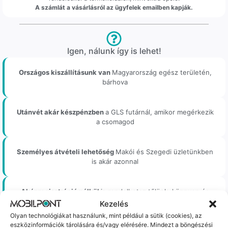
A számlát a vásárlásról az ügyfelek emailben kapják.
Igen, nálunk így is lehet!
Országos kiszállításunk van
Magyarország egész területén,
bárhova
Utánvét akár készpénzben
a GLS futárnál, amikor megérkezik
a csomagod
Személyes átvételi lehetőség
Makói és Szegedi üzletünkben
is akár azonnal
Akár regisztráció nélkül
is rendelhetsz tőlünk, könnyen és
gyorsan
Kezelés
Olyan technológiákat használunk, mint például a sütik (cookies), az
eszközinformációk tárolására és/vagy elérésére. Mindezt a böngészési