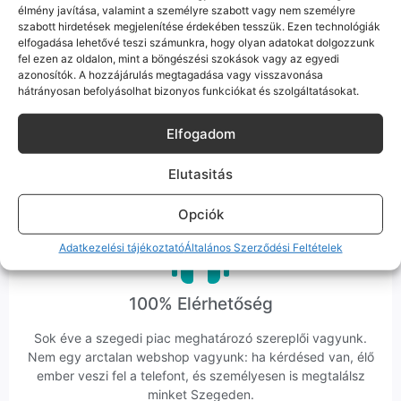
élmény javítása, valamint a személyre szabott vagy nem személyre
szabott hirdetések megjelenítése érdekében tesszük. Ezen technológiák
elfogadása lehetővé teszi számunkra, hogy olyan adatokat dolgozzunk
Bizonyos esetekben gyári vagy prémium minőségű
fel ezen az oldalon, mint a böngészési szokások vagy az egyedi
alkatrészekre (pl. új akkumulátorra vagy kijelzőre)
cseréljük a régieket.
azonosítók. A hozzájárulás megtagadása vagy visszavonása
hátrányosan befolyásolhat bizonyos funkciókat és szolgáltatásokat.
Ez mindig 100%-os, tesztelt állapotot jelent. iPhone-oknál
előfordulhat az "Ismeretlen alkatrész" jelzés, de ne aggódj, ez
Elfogadom
csak a gyártó szoftveres üzenete – a telefonod ettől még
tökéletesen és hibátlanul teszi a dolgát! Ha valahol (pl. Samsung
S-széria) a gyárinál rosszabb minőségű az alkatrész, azt a
Elutasitás
termékleírásban külön jelezzük neked.
Opciók
Adatkezelési tájékoztató
Általános Szerződési Feltételek
100% Elérhetőség
Sok éve a szegedi piac meghatározó szereplői vagyunk.
Nem egy arctalan webshop vagyunk: ha kérdésed van, élő
ember veszi fel a telefont, és személyesen is megtalálsz
minket Szegeden.