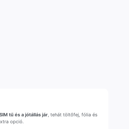
IM tű és a jótállás jár
, tehát töltőfej, fólia és
xtra opció.