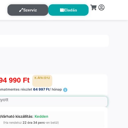
Szerviz
Eladás
94 990
Ft
K.ÁFA (0%)
amatmentes részlet
64 997 Ft
/ hónap
gyott
Várható kiszállítás:
Kedden
(Ha rendelsz
22 óra 34 perc
-en belül)