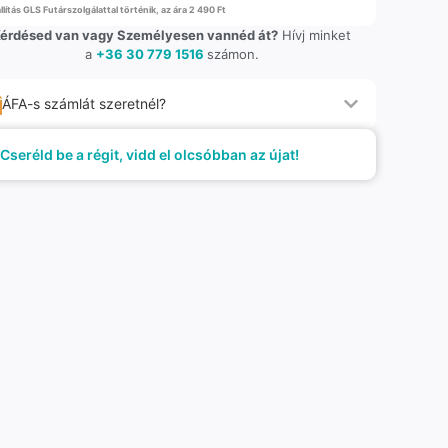
llítás GLS Futárszolgálattal történik, az ára 2 490 Ft
érdésed van vagy Személyesen vannéd át?
Hívj minket
a
+36 30 779 1516
számon.
ÁFA-s számlát szeretnél?
Cseréld be a régit, vidd el olcsóbban az újat!