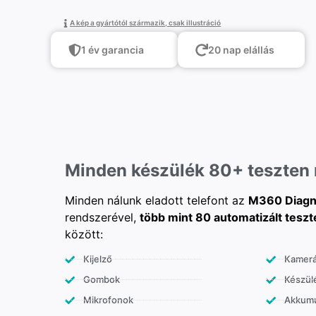
A kép a gyártótól származik, csak illustráció
1 év garancia
20 nap elállás
Minden készülék 80+ teszten
Minden nálunk eladott telefont az
M360 Diagn
rendszerével,
több mint 80 automatizált teszt
között:
Kijelző
Kamer
Gombok
Készülé
Mikrofonok
Akkumu