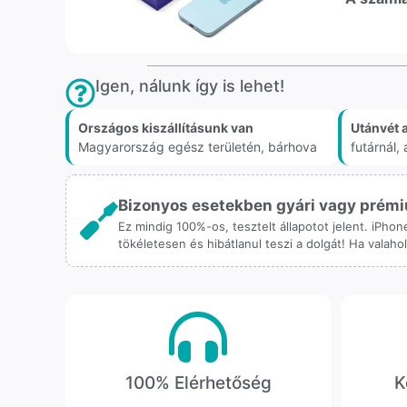
Igen, nálunk így is lehet!
Országos kiszállításunk van
Utánvét 
Magyarország egész területén, bárhova
futárnál
Bizonyos esetekben gyári vagy prémiu
Ez mindig 100%-os, tesztelt állapotot jelent. iPho
tökéletesen és hibátlanul teszi a dolgát! Ha valah
100% Elérhetőség
K