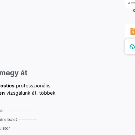
A szá
K
 megy át
ostics
professzionális
en
vizsgálunk át, többek
ák
k előélet
látor