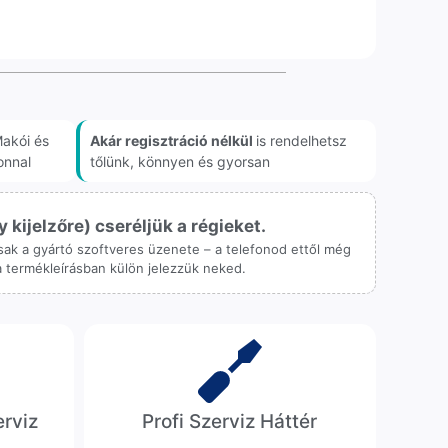
akói és
Akár regisztráció nélkül
is rendelhetsz
onnal
tőlünk, könnyen és gyorsan
ijelzőre) cseréljük a régieket.
 csak a gyártó szoftveres üzenete – a telefonod ettől még
 a termékleírásban külön jelezzük neked.
erviz
Profi Szerviz Háttér