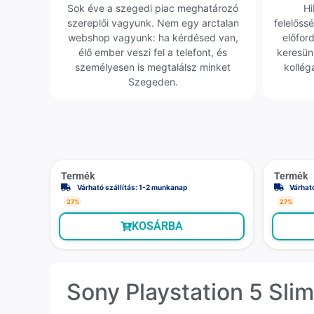
Sok éve a szegedi piac meghatározó
Hi
szereplői vagyunk. Nem egy arctalan
felelőssé
webshop vagyunk: ha kérdésed van,
előfor
élő ember veszi fel a telefont, és
keresün
személyesen is megtalálsz minket
kollég
Szegeden.
Termék
Termék
Várható szállítás: 1-2 munkanap
Várhat
27%
27%
KOSÁRBA
Sony Playstation 5 Slim