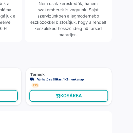
ünk a
Nem csak kereskedők, hanem
obléma
szakemberek is vagyunk. Saját
sgáljuk a
szervizünkben a legmodernebb
erélve
eszközökkel biztosítjuk, hogy a rendelt
0 Ft
készüléked hosszú ideig hű társad
maradjon.
Termék
Várható szállítás: 1-2 munkanap
27%
KOSÁRBA