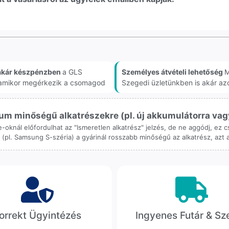
akár készpénzben
a GLS
Személyes átvételi lehetőség
M
, amikor megérkezik a csomagod
Szegedi üzletünkben is akár az
m minőségű alkatrészekre (pl. új akkumulátorra vagy k
ne-oknál előfordulhat az "Ismeretlen alkatrész" jelzés, de ne aggódj, ez
ol (pl. Samsung S-széria) a gyárinál rosszabb minőségű az alkatrész, azt
orrekt Ügyintézés
Ingyenes Futár & Sz