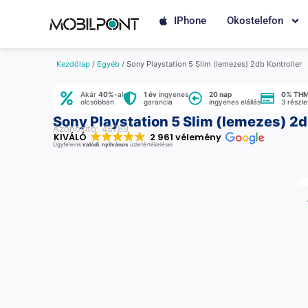
IPhone
Okostelefon
Kezdőlap
/
Egyéb
/ Sony Playstation 5 Slim (lemezes) 2db Kontroller
Akár
40%
-al
1 év
ingyenes
20 nap
0% TH
olcsóbban
garancia
ingyenes elállás
3 részl
Sony Playstation 5 Slim (lemezes) 2d
Azonosító: 46789
KIVÁLÓ
2 961 vélemény
Ügyfeleink
valódi
,
nyilvános
üzletértékelései