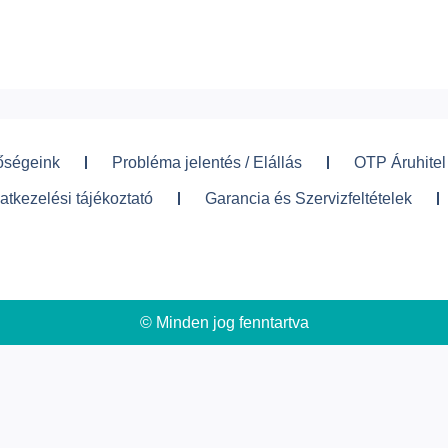
őségeink
Probléma jelentés / Elállás
OTP Áruhitel
atkezelési tájékoztató
Garancia és Szervizfeltételek
© Minden jog fenntartva