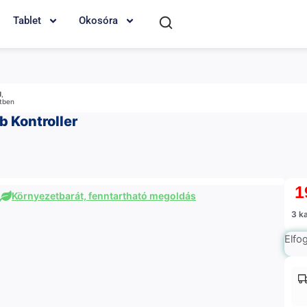
Tablet
Okosóra
M
,
etben
b Kontroller
1
Környezetbarát, fenntartható megoldás
3 k
Elfo