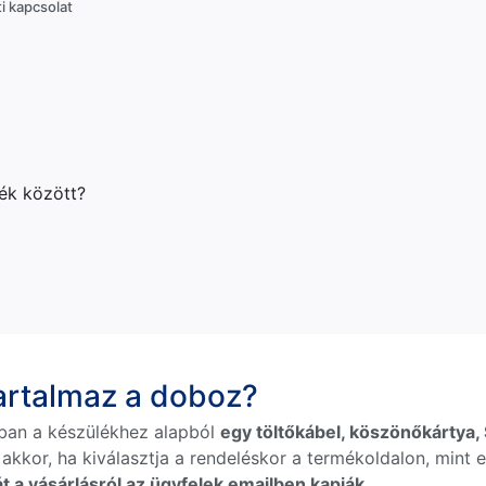
i kapcsolat
lék között?
tartalmaz a doboz?
ban a készülékhez alapból
egy töltőkábel, köszönőkártya, S
 akkor, ha kiválasztja a rendeléskor a termékoldalon, mint e
t a vásárlásról az ügyfelek emailben kapják.