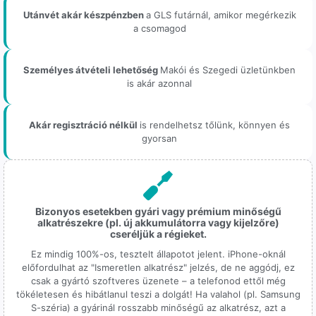
Utánvét akár készpénzben
a GLS futárnál, amikor megérkezik
a csomagod
Személyes átvételi lehetőség
Makói és Szegedi üzletünkben
is akár azonnal
Akár regisztráció nélkül
is rendelhetsz tőlünk, könnyen és
gyorsan
Bizonyos esetekben gyári vagy prémium minőségű
alkatrészekre (pl. új akkumulátorra vagy kijelzőre)
cseréljük a régieket.
Ez mindig 100%-os, tesztelt állapotot jelent. iPhone-oknál
előfordulhat az "Ismeretlen alkatrész" jelzés, de ne aggódj, ez
csak a gyártó szoftveres üzenete – a telefonod ettől még
tökéletesen és hibátlanul teszi a dolgát! Ha valahol (pl. Samsung
S-széria) a gyárinál rosszabb minőségű az alkatrész, azt a