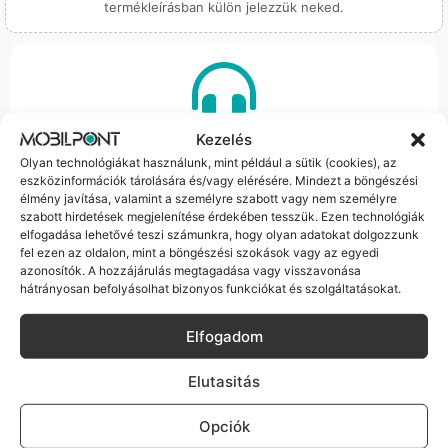
termékleírásban külön jelezzük neked.
100% Elérhetőség
Kezelés
Olyan technológiákat használunk, mint például a sütik (cookies), az
Sok éve a szegedi piac meghatározó szereplői vagyunk.
eszközinformációk tárolására és/vagy elérésére. Mindezt a böngészési
élmény javítása, valamint a személyre szabott vagy nem személyre
Nem egy arctalan webshop vagyunk: ha kérdésed van, élő
szabott hirdetések megjelenítése érdekében tesszük. Ezen technológiák
ember veszi fel a telefont, és személyesen is megtalálsz
elfogadása lehetővé teszi számunkra, hogy olyan adatokat dolgozzunk
minket Szegeden.
fel ezen az oldalon, mint a böngészési szokások vagy az egyedi
azonosítók. A hozzájárulás megtagadása vagy visszavonása
hátrányosan befolyásolhat bizonyos funkciókat és szolgáltatásokat.
Elfogadom
Korrekt Ügyintézés
Elutasitás
Hibázni emberi dolog, de a felelősségvállalás nálunk alap.
Opciók
Ha ritkán előfordul egy hiba, nem kifogásokat keresünk,