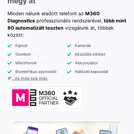
megy át
Minden nálunk eladott telefont az
M360
Diagnostics
professzionális rendszerével,
több mint
80 automatizált teszten
vizsgálunk át, többek
között:
Kijelző
Kamerák
Gombok
Készülék előélet
Mikrofonok
Akkumulátor
Biometrikus azonosító
Hálózati kapcsolat
...és még sok más