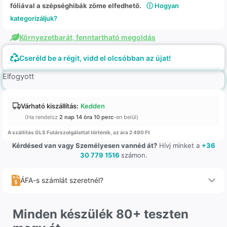
fóliával a szépséghibák zöme elfedhető.
ⓘ Hogyan
kategorizáljuk?
Környezetbarát, fenntartható megoldás
Cseréld be a régit, vidd el olcsóbban az újat!
Elfogyott
Várható kiszállítás:
Kedden
(Ha rendelsz
2 nap 14 óra 10 perc
-en belül)
A szállítás GLS Futárszolgálattal történik, az ára 2 490 Ft
Kérdésed van vagy Személyesen vannéd át?
Hívj minket a
+36
30 779 1516
számon.
ÁFA-s számlát szeretnél?
Minden készülék 80+ teszten