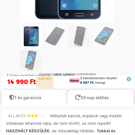
Ügyfeleink
valódi
,
nyilvános
üzletértékelései
A kép a gyártótól származik, csak illustráció
3 kamatmentes részlet
14 990
Ft
K.ÁFA (0%)
4 997 Ft
/ hónap
1 év garancia
20 nap elállás
Mélyebb karcok, kopások vagy kisebb
ÁLLAPOT:
ütődések lehetnek rajta, de nem törött, se nem repedt!
HASZNÁLT KÉSZÜLÉK
, de műszakilag hibátlan.
Tokkal és