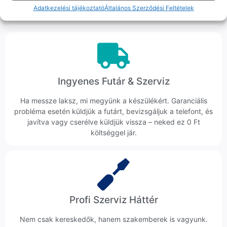
hanem megoldást. Szakértő kollégáink azonnal kézbe
Adatkezelési tájékoztató
Általános Szerződési Feltételek
veszik az ügyedet.
Ingyenes Futár & Szerviz
Ha messze laksz, mi megyünk a készülékért. Garanciális
probléma esetén küldjük a futárt, bevizsgáljuk a telefont, és
javítva vagy cserélve küldjük vissza – neked ez 0 Ft
költséggel jár.
Profi Szerviz Háttér
Nem csak kereskedők, hanem szakemberek is vagyunk.