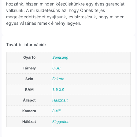
hozzánk, hiszen minden készülékünkre egy éves garanciát
vállalunk. A mi küldetésünk az, hogy Önnek teljes
megelégedettséget nyújtsunk, és biztosítsuk, hogy minden
egyes vásárlás remek élmény legyen.
További információk
Gyártó
Samsung
Tárhely
8 GB
Szín
Fekete
RAM
1
,
5 GB
Állapot
Használt
Kamera
8 MP
Hálózat
Független