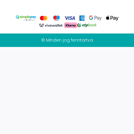
© Minden jog fenntartva