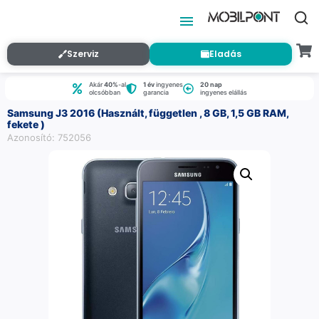
Szerviz
Eladás
Akár
40%
-al
1 év
ingyenes
20 nap
olcsóbban
garancia
ingyenes elállás
Samsung J3 2016 (Használt, független , 8 GB, 1,5 GB RAM,
fekete )
Azonosító: 752056