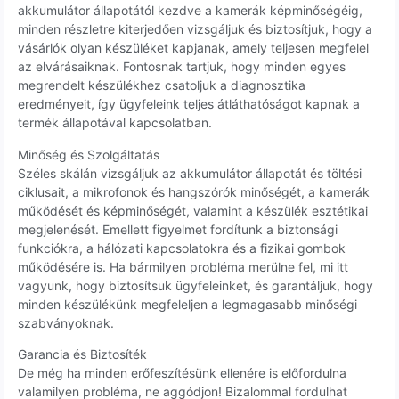
akkumulátor állapotától kezdve a kamerák képminőségéig,
minden részletre kiterjedően vizsgáljuk és biztosítjuk, hogy a
vásárlók olyan készüléket kapjanak, amely teljesen megfelel
az elvárásaiknak. Fontosnak tartjuk, hogy minden egyes
megrendelt készülékhez csatoljuk a diagnosztika
eredményeit, így ügyfeleink teljes átláthatóságot kapnak a
termék állapotával kapcsolatban.
Minőség és Szolgáltatás
Széles skálán vizsgáljuk az akkumulátor állapotát és töltési
ciklusait, a mikrofonok és hangszórók minőségét, a kamerák
működését és képminőségét, valamint a készülék esztétikai
megjelenését. Emellett figyelmet fordítunk a biztonsági
funkciókra, a hálózati kapcsolatokra és a fizikai gombok
működésére is. Ha bármilyen probléma merülne fel, mi itt
vagyunk, hogy biztosítsuk ügyfeleinket, és garantáljuk, hogy
minden készülékünk megfeleljen a legmagasabb minőségi
szabványoknak.
Garancia és Biztosíték
De még ha minden erőfeszítésünk ellenére is előfordulna
valamilyen probléma, ne aggódjon! Bizalommal fordulhat