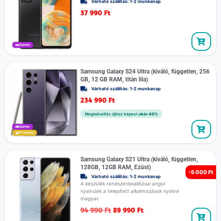
Várható szállítás: 1-2 munkanap
37 990
Ft
Gamer
Samsung Galaxy S24 Ultra (kiváló, független, 256
GB, 12 GB RAM, titán lila)
Várható szállítás: 1-2 munkanap
234 990
Ft
Megtakarítás újhoz képest
akár 40%
Gamer
Prémium
Samsung Galaxy S21 Ultra (kiváló, független,
128GB, 12GB RAM, Ezüst)
-
5 000 Ft
Várható szállítás: 1-2 munkanap
A készülék rendszerbeállításai angol
nyelvűek a telepített alkalmazások nyelve
magyar.
94 990
Ft
89 990
Ft