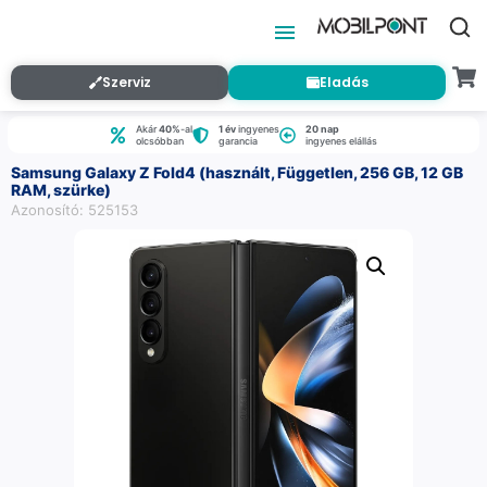
Szerviz
Eladás
Akár
40%
-al
1 év
ingyenes
20 nap
olcsóbban
garancia
ingyenes elállás
Samsung Galaxy Z Fold4 (használt, Független, 256 GB, 12 GB
RAM, szürke)
Azonosító: 525153