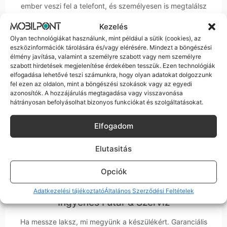
ember veszi fel a telefont, és személyesen is megtalálsz
minket Szegeden.
Kezelés
Olyan technológiákat használunk, mint például a sütik (cookies), az
eszközinformációk tárolására és/vagy elérésére. Mindezt a böngészési
élmény javítása, valamint a személyre szabott vagy nem személyre
szabott hirdetések megjelenítése érdekében tesszük. Ezen technológiák
elfogadása lehetővé teszi számunkra, hogy olyan adatokat dolgozzunk
Korrekt Ügyintézés
fel ezen az oldalon, mint a böngészési szokások vagy az egyedi
azonosítók. A hozzájárulás megtagadása vagy visszavonása
hátrányosan befolyásolhat bizonyos funkciókat és szolgáltatásokat.
Hibázni emberi dolog, de a felelősségvállalás nálunk alap.
Ha ritkán előfordul egy hiba, nem kifogásokat keresünk,
hanem megoldást. Szakértő kollégáink azonnal kézbe
Elfogadom
veszik az ügyedet.
Elutasitás
Opciók
Adatkezelési tájékoztató
Általános Szerződési Feltételek
Ingyenes Futár & Szerviz
Ha messze laksz, mi megyünk a készülékért. Garanciális