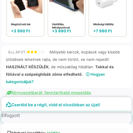
Megbízható tok
Védőfólia,
Minőségi töltőfej
felhelyezéssel
+
3 990
Ft
+
3 990
Ft
+
7 990
Ft
Mélyebb karcok, kopások vagy kisebb
ÁLLAPOT:
ütődések lehetnek rajta, de nem törött, se nem repedt!
HASZNÁLT KÉSZÜLÉK
, de műszakilag hibátlan.
Tokkal és
fóliával a szépséghibák zöme elfedhető.
ⓘ Hogyan
kategorizáljuk?
Környezetbarát, fenntartható megoldás
Cseréld be a régit, vidd el olcsóbban az újat!
Elfogyott
Várható kiszállítás:
Hétfőn