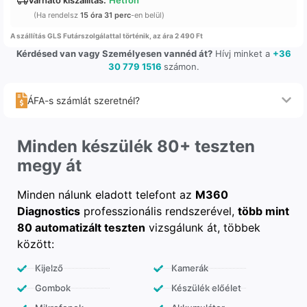
(Ha rendelsz
15 óra 31 perc
-en belül)
A szállítás GLS Futárszolgálattal történik, az ára 2 490 Ft
Kérdésed van vagy Személyesen vannéd át?
Hívj minket a
+36
30 779 1516
számon.
ÁFA-s számlát szeretnél?
Minden készülék 80+ teszten
megy át
Minden nálunk eladott telefont az
M360
Diagnostics
professzionális rendszerével,
több mint
80 automatizált teszten
vizsgálunk át, többek
között:
Kijelző
Kamerák
Gombok
Készülék előélet