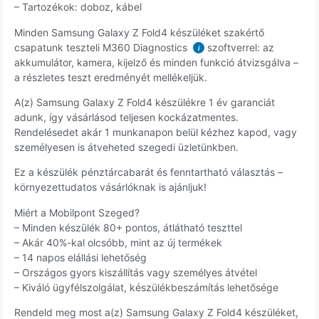
– Tartozékok: doboz, kábel
Minden Samsung Galaxy Z Fold4 készüléket szakértő
csapatunk teszteli M360 Diagnostics
szoftverrel: az
i
akkumulátor, kamera, kijelző és minden funkció átvizsgálva –
a részletes teszt eredményét mellékeljük.
A(z) Samsung Galaxy Z Fold4 készülékre 1 év garanciát
adunk, így vásárlásod teljesen kockázatmentes.
Rendelésedet akár 1 munkanapon belül kézhez kapod, vagy
személyesen is átveheted szegedi üzletünkben.
Ez a készülék pénztárcabarát és fenntartható választás –
környezettudatos vásárlóknak is ajánljuk!
Miért a Mobilpont Szeged?
– Minden készülék 80+ pontos, átlátható teszttel
– Akár 40%-kal olcsóbb, mint az új termékek
– 14 napos elállási lehetőség
– Országos gyors kiszállítás vagy személyes átvétel
– Kiváló ügyfélszolgálat, készülékbeszámítás lehetősége
Rendeld meg most a(z) Samsung Galaxy Z Fold4 készüléket,