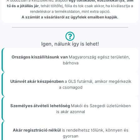
A dobozban a készülékhez alapból
egy töltőkábel, köszönőkártya, SIM
tű és a jótállás jár
, tehát töltőfej, fólia és tok csak akkor, ha kiválasztja a
rendeléskor a termékoldalon, mint extra opció.
A számlát a vásárlásról az ügyfelek emailben kapják.
Igen, nálunk így is lehet!
Országos kiszállításunk van
Magyarország egész területén,
bárhova
Utánvét akár készpénzben
a GLS futárnál, amikor megérkezik
a csomagod
Személyes átvételi lehetőség
Makói és Szegedi üzletünkben
is akár azonnal
Akár regisztráció nélkül
is rendelhetsz tőlünk, könnyen és
gyorsan