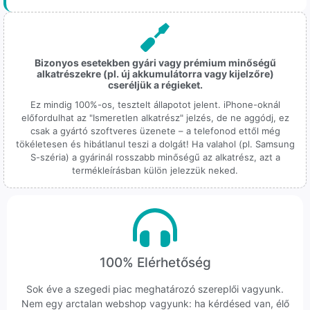
Bizonyos esetekben gyári vagy prémium minőségű
alkatrészekre (pl. új akkumulátorra vagy kijelzőre)
cseréljük a régieket.
Ez mindig 100%-os, tesztelt állapotot jelent. iPhone-oknál
előfordulhat az "Ismeretlen alkatrész" jelzés, de ne aggódj, ez
csak a gyártó szoftveres üzenete – a telefonod ettől még
tökéletesen és hibátlanul teszi a dolgát! Ha valahol (pl. Samsung
S-széria) a gyárinál rosszabb minőségű az alkatrész, azt a
termékleírásban külön jelezzük neked.
100% Elérhetőség
Sok éve a szegedi piac meghatározó szereplői vagyunk.
Nem egy arctalan webshop vagyunk: ha kérdésed van, élő