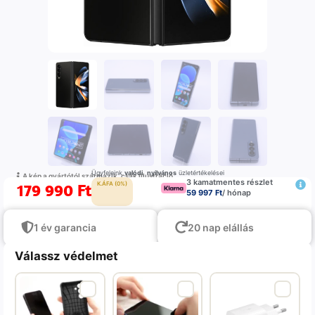
Ügyfeleink
valódi
,
nyilvános
üzletértékelései
A kép a gyártótól származik, csak illustráció
3 kamatmentes részlet
179 990
Ft
K.ÁFA (0%)
59 997 Ft
/ hónap
1 év garancia
20 nap elállás
Válassz védelmet