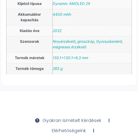
Kijelző típusa
Dynamic AMOLED 2X
Akkumulátor
4400 mAh
kapacitás
Kiadás éve
2022
Szenzorok
fényérzékelő
,
giroszkóp
,
Gyorsulásmérő
,
mágneses érzékelő
Termék méretek
155.1×130.1×6.3 mm
Termék tömege
263 g
Gyakran Ismételt Kérdések
Elérhetőségeink