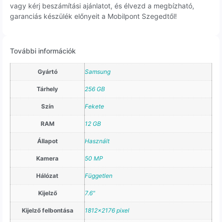
vagy kérj beszámítási ajánlatot, és élvezd a megbízható,
garanciás készülék előnyeit a Mobilpont Szegedtől!
További információk
Gyártó
Samsung
Tárhely
256 GB
Szín
Fekete
RAM
12 GB
Állapot
Használt
Kamera
50 MP
Hálózat
Független
Kijelző
7.6"
Kijelző felbontása
1812×2176 pixel