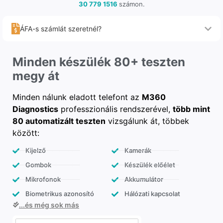
30 779 1516
számon.
ÁFA-s számlát szeretnél?
Minden készülék 80+ teszten
megy át
Minden nálunk eladott telefont az
M360
Diagnostics
professzionális rendszerével,
több mint
80 automatizált teszten
vizsgálunk át, többek
között:
Kijelző
Kamerák
Gombok
Készülék előélet
Mikrofonok
Akkumulátor
Biometrikus azonosító
Hálózati kapcsolat
...és még sok más