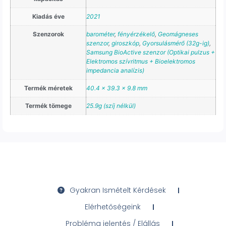
Kiadás éve
2021
Szenzorok
barométer
,
fényérzékelő
,
Geomágneses
szenzor
,
giroszkóp
,
Gyorsulásmérő (32g-ig)
,
Samsung BioActive szenzor (Optikai pulzus +
Elektromos szívritmus + Bioelektromos
impedancia analízis)
Termék méretek
40.4 x 39.3 x 9.8 mm
Termék tömege
25.9g (szíj nélkül)
Gyakran Ismételt Kérdések
Elérhetőségeink
Probléma jelentés / Elállás