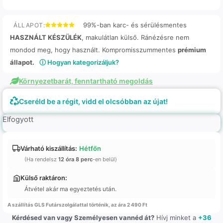
99%-ban karc- és sérülésmentes
ÁLLAPOT:
HASZNÁLT KÉSZÜLÉK
, makulátlan külső. Ránézésre nem
mondod meg, hogy használt. Kompromisszummentes
prémium
állapot.
ⓘ Hogyan kategorizáljuk?
Környezetbarát, fenntartható megoldás
Cseréld be a régit, vidd el olcsóbban az újat!
Elfogyott
Várható kiszállítás:
Hétfőn
(Ha rendelsz
12 óra 8 perc
-en belül)
Külső raktáron:
Átvétel akár ma egyeztetés után.
A szállítás GLS Futárszolgálattal történik, az ára 2 490 Ft
Kérdésed van vagy Személyesen vannéd át?
Hívj minket a
+36