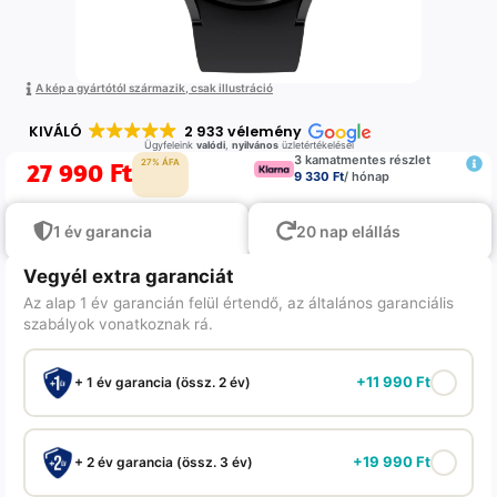
A kép a gyártótól származik, csak illustráció
KIVÁLÓ
2 933 vélemény
Ügyfeleink
valódi
,
nyilvános
üzletértékelései
3 kamatmentes részlet
27 990
Ft
27% ÁFA
9 330 Ft
/ hónap
1 év garancia
20 nap elállás
Vegyél extra garanciát
Az alap 1 év garancián felül értendő, az általános garanciális
szabályok vonatkoznak rá.
+
11 990
Ft
+ 1 év garancia (össz. 2 év)
+
19 990
Ft
+ 2 év garancia (össz. 3 év)