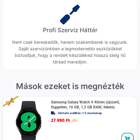
Profi Szerviz Háttér
Nem csak kereskedők, hanem szakemberek is vagyunk.
Saját szervizünkben a legmodernebb eszközökkel
biztosítjuk, hogy a rendelt készüléked hosszú ideig hű
társad maradjon.
Mások ezeket is megnézték
Samsung Galaxy Watch 4 40mm (újszerű,
független, 16 GB, 1,5 GB RAM, fekete)
Várható szállítás: 1-2 munkanap
27 990
Ft
27%