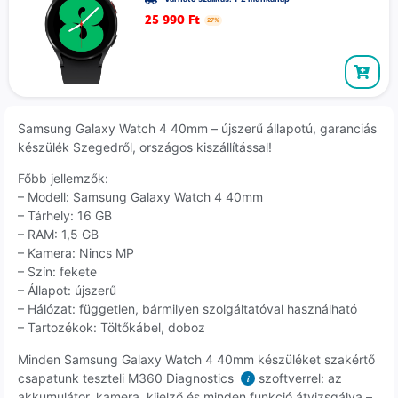
25 990
Ft
27%
Samsung Galaxy Watch 4 40mm – újszerű állapotú, garanciás
készülék Szegedről, országos kiszállítással!
Főbb jellemzők:
– Modell: Samsung Galaxy Watch 4 40mm
– Tárhely: 16 GB
– RAM: 1,5 GB
– Kamera: Nincs MP
– Szín: fekete
– Állapot: újszerű
– Hálózat: független, bármilyen szolgáltatóval használható
– Tartozékok: Töltőkábel, doboz
Minden Samsung Galaxy Watch 4 40mm készüléket szakértő
csapatunk teszteli M360 Diagnostics
szoftverrel: az
i
akkumulátor, kamera, kijelző és minden funkció átvizsgálva –