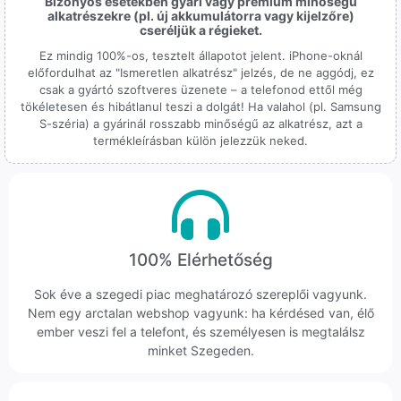
Bizonyos esetekben gyári vagy prémium minőségű
alkatrészekre (pl. új akkumulátorra vagy kijelzőre)
cseréljük a régieket.
Ez mindig 100%-os, tesztelt állapotot jelent. iPhone-oknál
előfordulhat az "Ismeretlen alkatrész" jelzés, de ne aggódj, ez
csak a gyártó szoftveres üzenete – a telefonod ettől még
tökéletesen és hibátlanul teszi a dolgát! Ha valahol (pl. Samsung
S-széria) a gyárinál rosszabb minőségű az alkatrész, azt a
termékleírásban külön jelezzük neked.
100% Elérhetőség
Sok éve a szegedi piac meghatározó szereplői vagyunk.
Nem egy arctalan webshop vagyunk: ha kérdésed van, élő
ember veszi fel a telefont, és személyesen is megtalálsz
minket Szegeden.