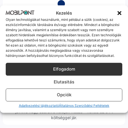
Kezelés
Olyan technológiákat használunk, mint például a sütik (cookies), az
Korrekt Ügyintézés
eszközinformációk tárolására és/vagy elérésére. Mindezt a böngészési
élmény javítása, valamint a személyre szabott vagy nem személyre
Hibázni emberi dolog, de a felelősségvállalás nálunk alap.
szabott hirdetések megjelenítése érdekében tesszük. Ezen technológiák
Ha ritkán előfordul egy hiba, nem kifogásokat keresünk,
elfogadása lehetővé teszi számunkra, hogy olyan adatokat dolgozzunk
hanem megoldást. Szakértő kollégáink azonnal kézbe
fel ezen az oldalon, mint a böngészési szokások vagy az egyedi
azonosítók. A hozzájárulás megtagadása vagy visszavonása
veszik az ügyedet.
hátrányosan befolyásolhat bizonyos funkciókat és szolgáltatásokat.
Elfogadom
Elutasitás
Ingyenes Futár & Szerviz
Opciók
Ha messze laksz, mi megyünk a készülékért. Garanciális
probléma esetén küldjük a futárt, bevizsgáljuk a telefont, és
Adatkezelési tájékoztató
Általános Szerződési Feltételek
javítva vagy cserélve küldjük vissza – neked ez 0 Ft
költséggel jár.