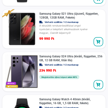
Samsung Galaxy S21 Ultra (újszerű, független,
128GB, 12GB RAM, Fekete)
Várható szállítás: 1-2 munkanap
A készülék rendszerbeállításai angol
nyelvűek a telepített alkalmazások nyelve
magyar., Cserélt képernyő!
99 990
Ft
Samsung Galaxy S24 Ultra (kiváló, független, 256
GB, 12 GB RAM, titán lila)
Várható szállítás: 1-2 munkanap
234 990
Ft
Megtakarítás újhoz képest
akár 40%
Gamer
Prémium
Samsung Galaxy Watch 4 40mm (kiváló,
független, 16 GB, 1,5 GB RAM, fekete)
Várható szállítás: 1-2 munkanap