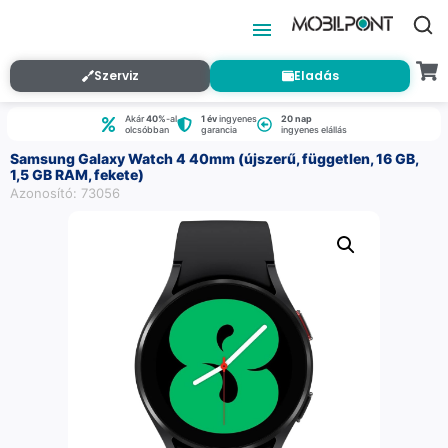
Szerviz
Eladás
Akár
40%
-al
1 év
ingyenes
20 nap
olcsóbban
garancia
ingyenes elállás
Samsung Galaxy Watch 4 40mm (újszerű, független, 16 GB,
1,5 GB RAM, fekete)
Azonosító: 73056