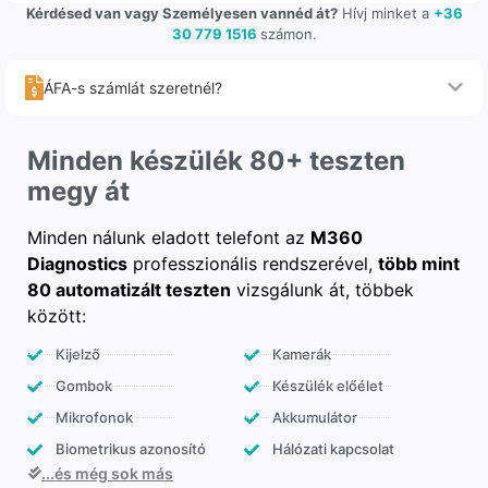
Kérdésed van vagy Személyesen vannéd át?
Hívj minket a
+36
30 779 1516
számon.
ÁFA-s számlát szeretnél?
Minden készülék 80+ teszten
megy át
Minden nálunk eladott telefont az
M360
Diagnostics
professzionális rendszerével,
több mint
80 automatizált teszten
vizsgálunk át, többek
között:
Kijelző
Kamerák
Gombok
Készülék előélet
Mikrofonok
Akkumulátor
Biometrikus azonosító
Hálózati kapcsolat
...és még sok más