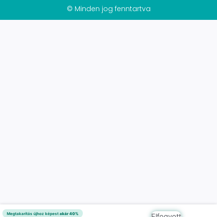
© Minden jog fenntartva
Megtakarítás újhoz képest
akár 40%
Elfogyott