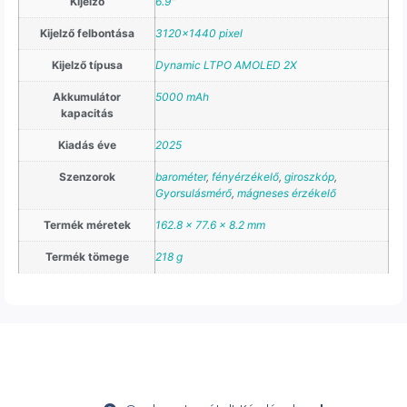
Kijelző
6.9"
Kijelző felbontása
3120×1440 pixel
Kijelző típusa
Dynamic LTPO AMOLED 2X
Akkumulátor
5000 mAh
kapacitás
Kiadás éve
2025
Szenzorok
barométer
,
fényérzékelő
,
giroszkóp
,
Gyorsulásmérő
,
mágneses érzékelő
Termék méretek
162.8 x 77.6 x 8.2 mm
Termék tömege
218 g