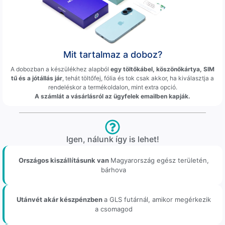
Mit tartalmaz a doboz?
A dobozban a készülékhez alapból
egy töltőkábel, köszönőkártya, SIM
tű és a jótállás jár
, tehát töltőfej, fólia és tok csak akkor, ha kiválasztja a
rendeléskor a termékoldalon, mint extra opció.
A számlát a vásárlásról az ügyfelek emailben kapják.
Igen, nálunk így is lehet!
Országos kiszállításunk van
Magyarország egész területén,
bárhova
Utánvét akár készpénzben
a GLS futárnál, amikor megérkezik
a csomagod