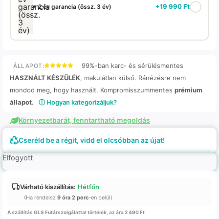
+
19 990
Ft
+ 2 év garancia (össz. 3 év)
99%-ban karc- és sérülésmentes
ÁLLAPOT:
HASZNÁLT KÉSZÜLÉK
, makulátlan külső. Ránézésre nem
mondod meg, hogy használt. Kompromisszummentes
prémium
állapot.
ⓘ Hogyan kategorizáljuk?
Környezetbarát, fenntartható megoldás
Cseréld be a régit, vidd el olcsóbban az újat!
Elfogyott
Várható kiszállítás:
Hétfőn
(Ha rendelsz
9 óra 2 perc
-en belül)
A szállítás GLS Futárszolgálattal történik, az ára 2 490 Ft