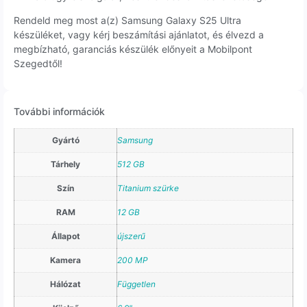
Rendeld meg most a(z) Samsung Galaxy S25 Ultra
készüléket, vagy kérj beszámítási ajánlatot, és élvezd a
megbízható, garanciás készülék előnyeit a Mobilpont
Szegedtől!
További információk
Gyártó
Samsung
Tárhely
512 GB
Szín
Titanium szürke
RAM
12 GB
Állapot
újszerű
Kamera
200 MP
Hálózat
Független