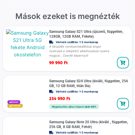
Mások ezeket is megnézték
Samsung Galaxy S21 Ultra (újszerű, független,
128GB, 12GB RAM, Fekete)
Várható szállítás: 1-2 munkanap
A készülék rendszerbeállításai angol
nyelvűek a telepített alkalmazások nyelve
magyar., Cserélt képernyő!
99 990
Ft
Samsung Galaxy S24 Ultra (kiváló, független, 256
GB, 12 GB RAM, titán lila)
Várható szállítás: 1-2 munkanap
234 990
Ft
Gamer
Prémium
Megtakarítás újhoz képest
akár 40%
Samsung Galaxy Note 20 Ultra (kiváló , független,
256 GB, 8 GB RAM, Fehér)
Várható szállítás: 1-2 munkanap