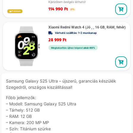
Kijelzőben beégés látható!
114 990
Ft
27%
Prémium
Xiaomi Redmi Watch 4 (Jó , , 16 GB, RAM, fehér)
Várható szállítás: 1-2 munkanap
28 999
Ft
Megtakarítás újhoz képest
akár 40%
Samsung Galaxy S25 Ultra – újszerű, garanciás készülék
Szegedről, országos kiszállítással!
Főbb jellemzők:
– Modell: Samsung Galaxy S25 Ultra
– Tárhely: 512 GB
– RAM: 12 GB
– Kamera: 200 MP MP
– Szín: Titánium szürke