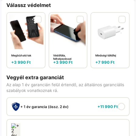
Válassz védelmet
Megbízható tok
Védőfólia,
Minőségi töltőfej
felhelyezéssel
+
3 990
Ft
+
3 990
Ft
+
7 990
Ft
Vegyél extra garanciát
Az alap 1 év garancián felül értendő, az általános garanciális
szabályok vonatkoznak rá.
+
11 990
Ft
+ 1 év garancia (össz. 2 év)