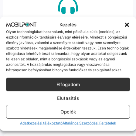
100% Elérhetőség
Kezelés
Olyan technológiákat használunk, mint például a sütik (cookies), az
Sok éve a szegedi piac meghatározó szereplői vagyunk.
eszközinformációk tárolására és/vagy elérésére. Mindezt a böngészési
Nem egy arctalan webshop vagyunk: ha kérdésed van, élő
élmény javítása, valamint a személyre szabott vagy nem személyre
ember veszi fel a telefont, és személyesen is megtalálsz
szabott hirdetések megjelenítése érdekében tesszük. Ezen technológiák
minket Szegeden.
elfogadása lehetővé teszi számunkra, hogy olyan adatokat dolgozzunk
fel ezen az oldalon, mint a böngészési szokások vagy az egyedi
azonosítók. A hozzájárulás megtagadása vagy visszavonása
hátrányosan befolyásolhat bizonyos funkciókat és szolgáltatásokat.
Elfogadom
Korrekt Ügyintézés
Elutasitás
Hibázni emberi dolog, de a felelősségvállalás nálunk alap.
Ha ritkán előfordul egy hiba, nem kifogásokat keresünk,
Opciók
hanem megoldást. Szakértő kollégáink azonnal kézbe
veszik az ügyedet.
Adatkezelési tájékoztató
Általános Szerződési Feltételek