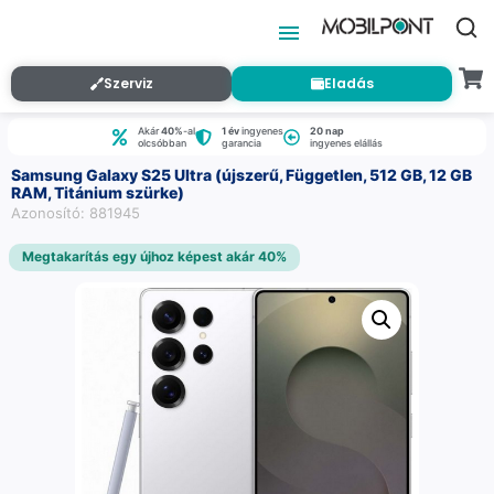
Szerviz
Eladás
Akár
40%
-al
1 év
ingyenes
20 nap
olcsóbban
garancia
ingyenes elállás
Samsung Galaxy S25 Ultra (újszerű, Független, 512 GB, 12 GB
RAM, Titánium szürke)
Azonosító: 881945
Megtakarítás egy újhoz képest akár 40%