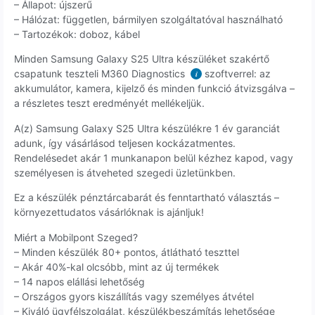
– Állapot: újszerű
– Hálózat: független, bármilyen szolgáltatóval használható
– Tartozékok: doboz, kábel
Minden Samsung Galaxy S25 Ultra készüléket szakértő
csapatunk teszteli M360 Diagnostics
szoftverrel: az
i
akkumulátor, kamera, kijelző és minden funkció átvizsgálva –
a részletes teszt eredményét mellékeljük.
A(z) Samsung Galaxy S25 Ultra készülékre 1 év garanciát
adunk, így vásárlásod teljesen kockázatmentes.
Rendelésedet akár 1 munkanapon belül kézhez kapod, vagy
személyesen is átveheted szegedi üzletünkben.
Ez a készülék pénztárcabarát és fenntartható választás –
környezettudatos vásárlóknak is ajánljuk!
Miért a Mobilpont Szeged?
– Minden készülék 80+ pontos, átlátható teszttel
– Akár 40%-kal olcsóbb, mint az új termékek
– 14 napos elállási lehetőség
– Országos gyors kiszállítás vagy személyes átvétel
– Kiváló ügyfélszolgálat, készülékbeszámítás lehetősége