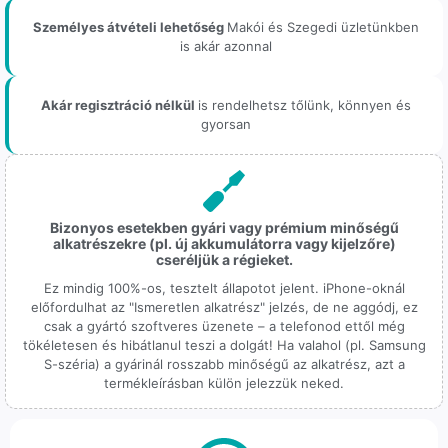
Személyes átvételi lehetőség
Makói és Szegedi üzletünkben
is akár azonnal
Akár regisztráció nélkül
is rendelhetsz tőlünk, könnyen és
gyorsan
Bizonyos esetekben gyári vagy prémium minőségű
alkatrészekre (pl. új akkumulátorra vagy kijelzőre)
cseréljük a régieket.
Ez mindig 100%-os, tesztelt állapotot jelent. iPhone-oknál
előfordulhat az "Ismeretlen alkatrész" jelzés, de ne aggódj, ez
csak a gyártó szoftveres üzenete – a telefonod ettől még
tökéletesen és hibátlanul teszi a dolgát! Ha valahol (pl. Samsung
S-széria) a gyárinál rosszabb minőségű az alkatrész, azt a
termékleírásban külön jelezzük neked.