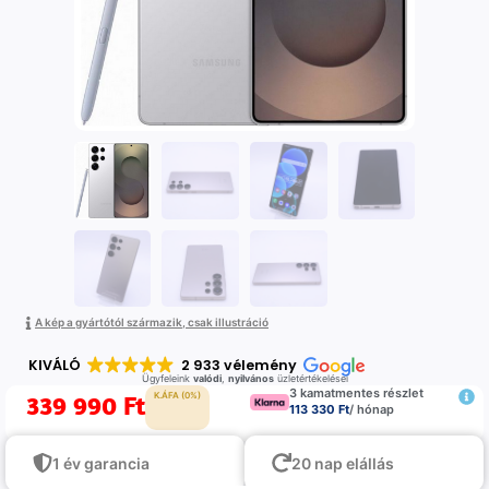
A kép a gyártótól származik, csak illustráció
KIVÁLÓ
2 933 vélemény
Ügyfeleink
valódi
,
nyilvános
üzletértékelései
3 kamatmentes részlet
339 990
Ft
K.ÁFA (0%)
113 330 Ft
/ hónap
1 év garancia
20 nap elállás