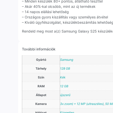
– Minden készülék 80+ pontos, átlátható teszttel
– Akár 40%-kal olcsóbb, mint az új termékek
– 14 napos elállási lehetőség
– Országos gyors kiszállítás vagy személyes átvétel
– Kiváló ügyfélszolgálat, készülékbeszámítás lehetősé
Rendeld meg most a(z) Samsung Galaxy S25 készüléket,
További információk
Gyártó
Samsung
Tárhely
128 GB
Szín
Kék
RAM
12 GB
Állapot
újszerű
Kamera
3x zoom) + 12 MP (ultraszéles)
,
50 MP
Hálózat
Független