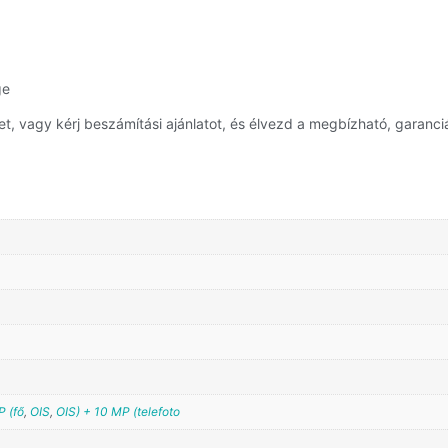
ge
 vagy kérj beszámítási ajánlatot, és élvezd a megbízható, garanciá
 (fő
,
OIS
,
OIS) + 10 MP (telefoto