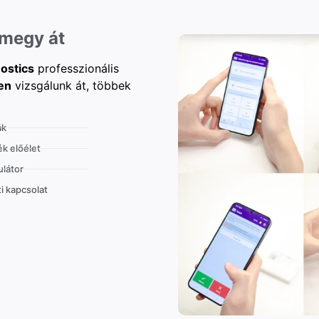
 megy át
ostics
professzionális
en
vizsgálunk át, többek
ák
k előélet
látor
i kapcsolat