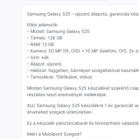
Samsung Galaxy S25 – újszerű állapotú, garanciás készü
Főbb jellemzők:
– Modell: Samsung Galaxy S25
– Tárhely: 128 GB
– RAM: 12 GB
– Kamera: 50 MP (fő, OIS) + 10 MP (telefoto, OIS, 3x 
– Szín: kék
– Állapot: újszerű
– Hálózat: független, bármilyen szolgáltatóval használ
– Tartozékok: Töltőkábel, doboz
Minden Samsung Galaxy S25 készüléket szakértő csap
részletes teszt eredményét mellékeljük.
A(z) Samsung Galaxy S25 készülékre 1 év garanciát a
átveheted szegedi üzletünkben.
Ez a készülék pénztárcabarát és fenntartható választás
Miért a Mobilpont Szeged?