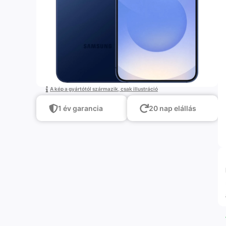
A kép a gyártótól származik, csak illustráció
1 év garancia
20 nap elállás