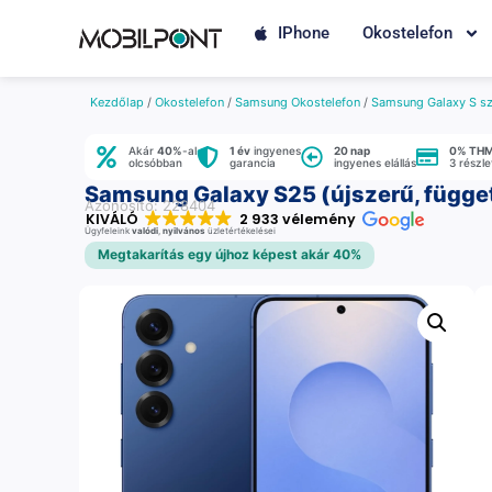
IPhone
Okostelefon
Kezdőlap
/
Okostelefon
/
Samsung Okostelefon
/
Samsung Galaxy S sz
Akár
40%
-al
1 év
ingyenes
20 nap
0% TH
olcsóbban
garancia
ingyenes elállás
3 részl
Samsung Galaxy S25 (újszerű, függet
Azonosító: 228404
KIVÁLÓ
2 933 vélemény
Ügyfeleink
valódi
,
nyilvános
üzletértékelései
Megtakarítás egy újhoz képest akár 40%