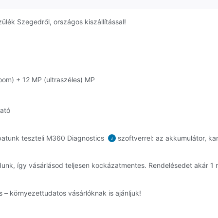
lék Szegedről, országos kiszállítással!
zoom) + 12 MP (ultraszéles) MP
ható
atunk teszteli M360 Diagnostics
szoftverrel: az akkumulátor, ka
i
dunk, így vásárlásod teljesen kockázatmentes. Rendelésedet akár 
 – környezettudatos vásárlóknak is ajánljuk!