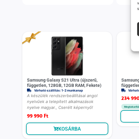
v
s
Samsung Galaxy S21 Ultra (újszerű,
Samsung 
független, 128GB, 12GB RAM, Fekete)
független
Várható szállítás: 1-2 munkanap
Várhat
A készülék rendszerbeállításai angol
234 99
nyelvűek a telepített alkalmazások
nyelve magyar., Cserélt képernyő!
Megtakarítá
99 990
Ft
KOSÁRBA