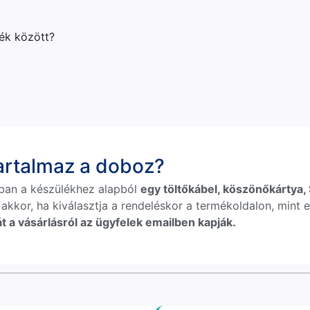
lék között?
tartalmaz a doboz?
ban a készülékhez alapból
egy töltőkábel, köszönőkártya, S
 akkor, ha kiválasztja a rendeléskor a termékoldalon, mint e
t a vásárlásról az ügyfelek emailben kapják.