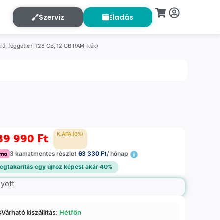
Szerviz
Eladás
ű, független, 128 GB, 12 GB RAM, kék)
89 990
Ft
K.ÁFA (0%)
3 kamatmentes részlet
63 330 Ft
/ hónap
egtakarítás egy újhoz képest akár 40%
gyott
Várható kiszállítás:
Hétfőn