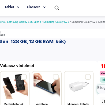
Tablet
Okosóra
éria
/
Samsung Galaxy S25 Széria
/
Samsung Galaxy S25
/ Samsung Galaxy S25 (újszer
M
,
etben
len, 128 GB, 12 GB RAM, kék)
1
Válassz védelmet
M
Elfo
Megbízható tok
Védőfólia,
Minőségi töltőfej