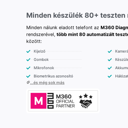
Minden készülék 80+ teszten
Minden nálunk eladott telefont az
M360 Diagn
rendszerével,
több mint 80 automatizált teszt
között:
Kijelző
Kamer
Gombok
Készülé
Mikrofonok
Akkumu
Biometrikus azonosító
Hálózat
...és még sok más