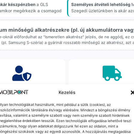
akár készpénzben
a GLS
Személyes átvételi lehetőség
M
, amikor megérkezik a csomagod
Szegedi üzletünkben is akár az
m minőségű alkatrészekre (pl. új akkumulátorra vagy k
ne-oknál előfordulhat az "Ismeretlen alkatrész" jelzés, de ne aggódj, ez
ol (pl. Samsung S-széria) a gyárinál rosszabb minőségű az alkatrész, azt
orrekt Ügyintézés
Ingyenes Futár & Sz
Kezelés
bázni emberi dolog, de a
Ha messze laksz, mi megy
lyan technológiákat használunk, mint például a sütik (cookies), az
gvállalás nálunk alap. Ha ritkán
készülékért. Garanciális pr
szközinformációk tárolására és/vagy elérésére. Mindezt a böngészési élmény
dul egy hiba, nem kifogásokat
esetén küldjük a futárt, beviz
avítása, valamint a személyre szabott vagy nem személyre szabott hirdetések
k, hanem megoldást. Szakértő
telefont, és javítva vagy cs
egjelenítése érdekében tesszük. Ezen technológiák elfogadása lehetővé teszi
áink azonnal kézbe veszik az
küldjük vissza – neked ez 
zámunkra, hogy olyan adatokat dolgozzunk fel ezen az oldalon, mint a
ügyedet.
költséggel jár.
böngészési szokások vagy az egyedi azonosítók. A hozzájárulás megtagadása