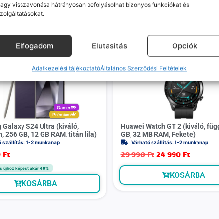
agy visszavonása hátrányosan befolyásolhat bizonyos funkciókat és
zolgáltatásokat.
Mások ezeket is megnézték
Elfogadom
Elutasitás
Opciók
Adatkezelési tájékoztató
Általános Szerződési Feltételek
Gamer
Prémium
Galaxy S24 Ultra (kiváló,
Huawei Watch GT 2 (kiváló, függ
, 256 GB, 12 GB RAM, titán lila)
GB, 32 MB RAM, Fekete)
ó szállítás: 1-2 munkanap
Várható szállítás: 1-2 munkanap
0
Ft
29 990
Ft
24 990
Ft
s újhoz képest
akár 40%
KOSÁRBA
KOSÁRBA