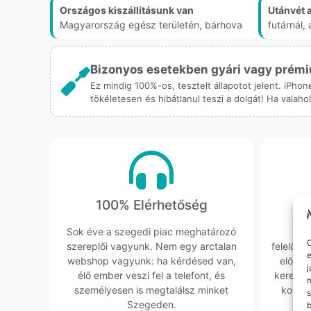
Országos kiszállításunk van
Utánvét 
Magyarország egész területén, bárhova
futárnál
Bizonyos esetekben gyári vagy prémiu
Ez mindig 100%-os, tesztelt állapotot jelent. iPho
tökéletesen és hibátlanul teszi a dolgát! Ha valah
100% Elérhetőség
K
Sok éve a szegedi piac meghatározó
Hi
O
szereplői vagyunk. Nem egy arctalan
felelőssé
e
webshop vagyunk: ha kérdésed van,
előfor
j
élő ember veszi fel a telefont, és
keresün
m
személyesen is megtalálsz minket
kollég
s
Szegeden.