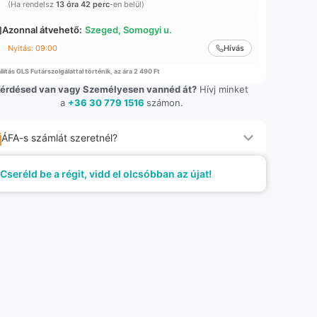
(Ha rendelsz
13 óra 42 perc
-en belül)
Azonnal átvehető:
Szeged, Somogyi u.
Nyitás: 09:00
Hívás
llítás GLS Futárszolgálattal történik, az ára 2 490 Ft
érdésed van vagy Személyesen vannéd át?
Hívj minket
a
+36 30 779 1516
számon.
ÁFA-s számlát szeretnél?
Cseréld be a régit, vidd el olcsóbban az újat!