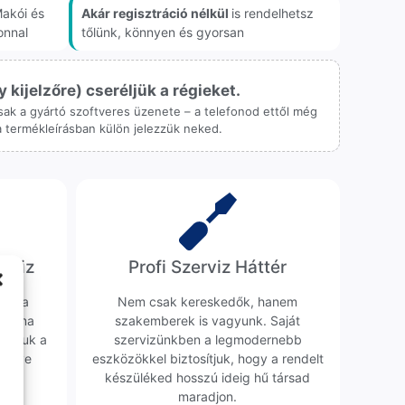
akói és
Akár regisztráció nélkül
is rendelhetsz
onnal
tőlünk, könnyen és gyorsan
ijelzőre) cseréljük a régieket.
 csak a gyártó szoftveres üzenete – a telefonod ettől még
 a termékleírásban külön jelezzük neked.
erviz
Profi Szerviz Háttér
ünk a
Nem csak kereskedők, hanem
obléma
szakemberek is vagyunk. Saját
sgáljuk a
szervizünkben a legmodernebb
erélve
eszközökkel biztosítjuk, hogy a rendelt
0 Ft
készüléked hosszú ideig hű társad
maradjon.