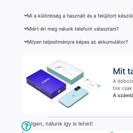
Mi a különbség a használt és a felújított készü
Miért éri meg nálunk telefont választani?
Milyen teljesítményre képes az akkumulátor?
Mit 
A doboz
tok csak
A számlá
Igen, nálunk így is lehet!