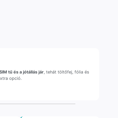
IM tű és a jótállás jár
, tehát töltőfej, fólia és
xtra opció.