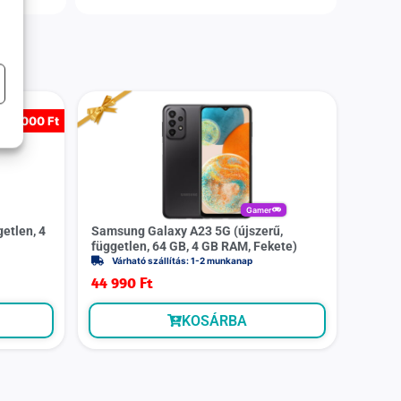
-
5 000 Ft
Gamer
etlen, 4
Samsung Galaxy A23 5G (újszerű,
független, 64 GB, 4 GB RAM, Fekete)
Várható szállítás: 1-2 munkanap
44 990
Ft
KOSÁRBA