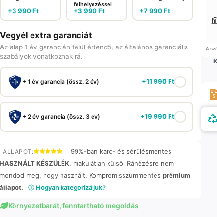
felhelyezéssel
+
3 990
Ft
+
3 990
Ft
+
7 990
Ft
Vegyél extra garanciát
Az alap 1 év garancián felül értendő, az általános garanciális
A szá
szabályok vonatkoznak rá.
K
+
11 990
Ft
+ 1 év garancia (össz. 2 év)
+
19 990
Ft
+ 2 év garancia (össz. 3 év)
99%-ban karc- és sérülésmentes
ÁLLAPOT:
HASZNÁLT KÉSZÜLÉK
, makulátlan külső. Ránézésre nem
mondod meg, hogy használt. Kompromisszummentes
prémium
állapot.
ⓘ Hogyan kategorizáljuk?
Környezetbarát, fenntartható megoldás