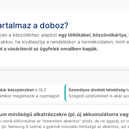
tartalmaz a doboz?
ban a készülékhez alapból
egy töltőkábel, köszönőkártya, S
 akkor, ha kiválasztja a rendeléskor a termékoldalon, mint e
t a vásárlásról az ügyfelek emailben kapják.
akár készpénzben
a GLS
Személyes átvételi lehetőség
M
, amikor megérkezik a csomagod
Szegedi üzletünkben is akár az
m minőségű alkatrészekre (pl. új akkumulátorra vagy k
ne-oknál előfordulhat az "Ismeretlen alkatrész" jelzés, de ne aggódj, ez
ol (pl. Samsung S-széria) a gyárinál rosszabb minőségű az alkatrész, azt