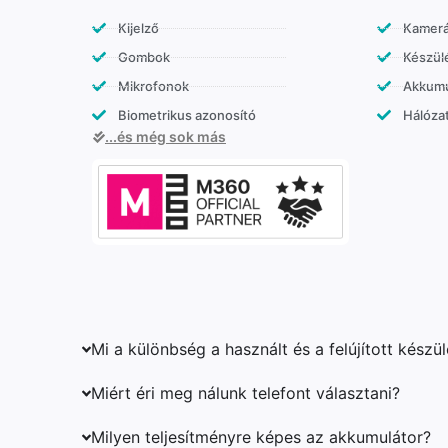
Kijelző
Kamer
Gombok
Készülé
Mikrofonok
Akkumu
Biometrikus azonosító
Hálózat
...és még sok más
Mi a különbség a használt és a felújított készü
Miért éri meg nálunk telefont választani?
Milyen teljesítményre képes az akkumulátor?