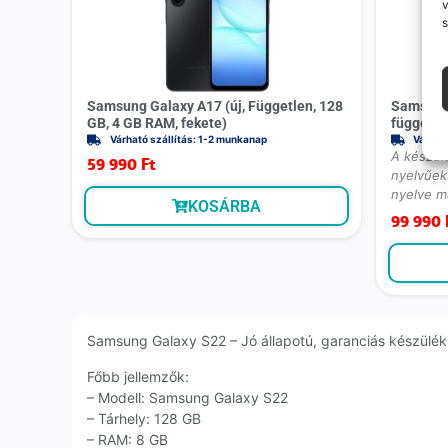
v
s
Samsung Galaxy A17 (új, Független, 128
Samsung 
GB, 4 GB RAM, fekete)
függetle
Várható szállítás: 1-2 munkanap
Várhat
A készülé
59 990
Ft
nyelvűek 
nyelve m
KOSÁRBA
99 990
Samsung Galaxy S22 – Jó állapotú, garanciás készülék S
Főbb jellemzők:
– Modell: Samsung Galaxy S22
– Tárhely: 128 GB
– RAM: 8 GB