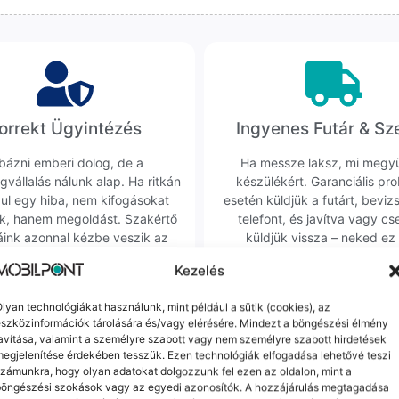
orrekt Ügyintézés
Ingyenes Futár & Sz
bázni emberi dolog, de a
Ha messze laksz, mi megy
gvállalás nálunk alap. Ha ritkán
készülékért. Garanciális pr
dul egy hiba, nem kifogásokat
esetén küldjük a futárt, beviz
k, hanem megoldást. Szakértő
telefont, és javítva vagy cs
áink azonnal kézbe veszik az
küldjük vissza – neked ez 
ügyedet.
költséggel jár.
Kezelés
lyan technológiákat használunk, mint például a sütik (cookies), az
Mások ezeket is megnézték
szközinformációk tárolására és/vagy elérésére. Mindezt a böngészési élmény
avítása, valamint a személyre szabott vagy nem személyre szabott hirdetések
egjelenítése érdekében tesszük. Ezen technológiák elfogadása lehetővé teszi
zámunkra, hogy olyan adatokat dolgozzunk fel ezen az oldalon, mint a
böngészési szokások vagy az egyedi azonosítók. A hozzájárulás megtagadása