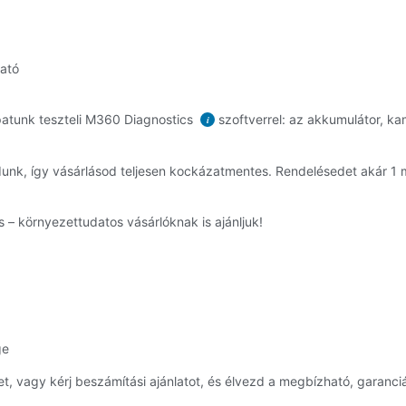
ható
atunk teszteli M360 Diagnostics
szoftverrel: az akkumulátor, kam
i
dunk, így vásárlásod teljesen kockázatmentes. Rendelésedet akár 
 – környezettudatos vásárlóknak is ajánljuk!
ge
 vagy kérj beszámítási ajánlatot, és élvezd a megbízható, garanciá