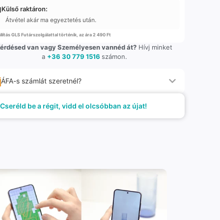
Külső raktáron:
Átvétel akár ma egyeztetés után.
llítás GLS Futárszolgálattal történik, az ára 2 490 Ft
érdésed van vagy Személyesen vannéd át?
Hívj minket
a
+36 30 779 1516
számon.
ÁFA-s számlát szeretnél?
Cseréld be a régit, vidd el olcsóbban az újat!