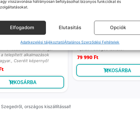
agy visszavonása hátrányosan befolyásolhat bizonyos funkciókat és
zolgáltatásokat.
Elfogadom
Elutasitás
Opciók
Galaxy S21 Ultra (újszerű,
Samsung Galaxy S22+ (Jó, Függ
n, 128GB, 12GB RAM, Fekete)
128 GB, 8 GB RAM, Rózsaszín)
Adatkezelési tájékoztató
Általános Szerződési Feltételek
ó szállítás: 1-2 munkanap
Várható szállítás: 1-2 munkanap
k rendszerbeállításai angol
Kijelzőn beégés látható!
a telepített alkalmazások
79 990
Ft
agyar., Cserélt képernyő!
Ft
KOSÁRBA
KOSÁRBA
zegedről, országos kiszállítással!