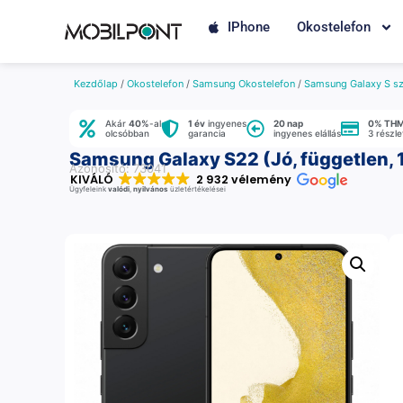
IPhone
Okostelefon
Kezdőlap
/
Okostelefon
/
Samsung Okostelefon
/
Samsung Galaxy S sz
Akár
40%
-al
1 év
ingyenes
20 nap
0% TH
olcsóbban
garancia
ingyenes elállás
3 részl
Samsung Galaxy S22 (Jó, független, 
Azonosító: 73041
KIVÁLÓ
2 932 vélemény
Ügyfeleink
valódi
,
nyilvános
üzletértékelései