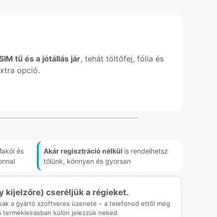
IM tű és a jótállás jár
, tehát töltőfej, fólia és
xtra opció.
akói és
Akár regisztráció nélkül
is rendelhetsz
onnal
tőlünk, könnyen és gyorsan
ijelzőre) cseréljük a régieket.
 csak a gyártó szoftveres üzenete – a telefonod ettől még
 a termékleírásban külön jelezzük neked.