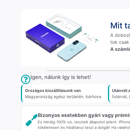
Mit 
A doboz
tok csak
A számlá
Igen, nálunk így is lehet!
Országos kiszállításunk van
Utánvét 
Magyarország egész területén, bárhova
futárnál
Bizonyos esetekben gyári vagy prémiu
Ez mindig 100%-os, tesztelt állapotot jelent. iPho
tökéletesen és hibátlanul teszi a dolgát! Ha valah