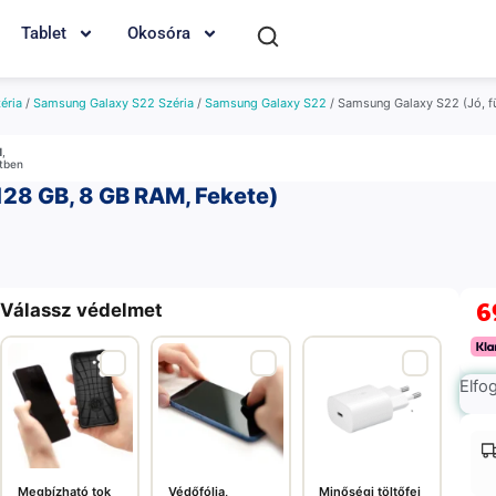
Tablet
Okosóra
éria
/
Samsung Galaxy S22 Széria
/
Samsung Galaxy S22
/ Samsung Galaxy S22 (Jó, f
M
,
etben
128 GB, 8 GB RAM, Fekete)
6
Válassz védelmet
Elfo
Megbízható tok
Védőfólia,
Minőségi töltőfej