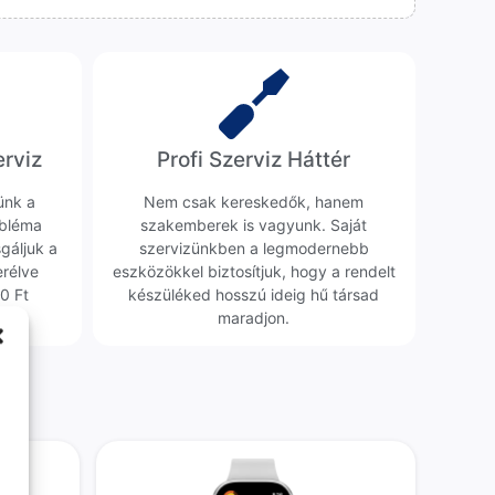
erviz
Profi Szerviz Háttér
ünk a
Nem csak kereskedők, hanem
obléma
szakemberek is vagyunk. Saját
sgáljuk a
szervizünkben a legmodernebb
erélve
eszközökkel biztosítjuk, hogy a rendelt
0 Ft
készüléked hosszú ideig hű társad
maradjon.