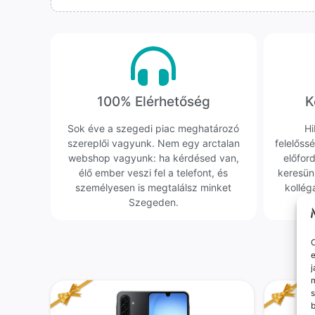
100% Elérhetőség
K
Sok éve a szegedi piac meghatározó
Hi
szereplői vagyunk. Nem egy arctalan
felelőssé
webshop vagyunk: ha kérdésed van,
előfor
élő ember veszi fel a telefont, és
keresün
személyesen is megtalálsz minket
kollég
Szegeden.
O
e
j
m
s