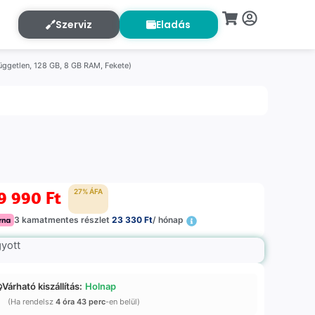
Szerviz
Eladás
üggetlen, 128 GB, 8 GB RAM, Fekete)
9 990
Ft
27% ÁFA
3 kamatmentes részlet
23 330 Ft
/ hónap
gyott
Várható kiszállítás:
Holnap
(Ha rendelsz
4 óra 43 perc
-en belül)