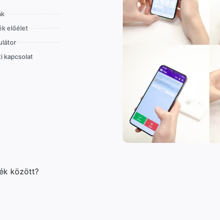
ák
k előélet
látor
i kapcsolat
lék között?