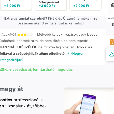
felhelyezéssel
+
3 990
Ft
+
3 990
Ft
+
7 990
Ft
Extra garanciát szeretnél?
Kiváló és Újszerű termékeinkre
A szá
összesen akár 3 év garanciát is kérhetsz!
K
Mélyebb karcok, kopások vagy kisebb
ÁLLAPOT:
ütődések lehetnek rajta, de nem törött, se nem repedt!
HASZNÁLT KÉSZÜLÉK
, de műszakilag hibátlan.
Tokkal és
fóliával a szépséghibák zöme elfedhető.
ⓘ Hogyan
kategorizáljuk?
Környezetbarát, fenntartható megoldás
 megy át
ostics
professzionális
en
vizsgálunk át, többek