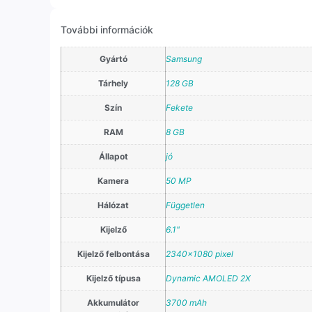
További információk
Gyártó
Samsung
Tárhely
128 GB
Szín
Fekete
RAM
8 GB
Állapot
jó
Kamera
50 MP
Hálózat
Független
Kijelző
6.1"
Kijelző felbontása
2340×1080 pixel
Kijelző típusa
Dynamic AMOLED 2X
Akkumulátor
3700 mAh