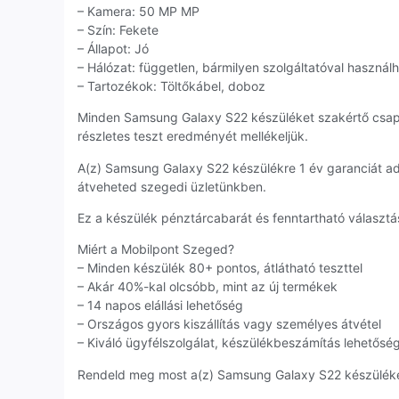
– Kamera: 50 MP MP
– Szín: Fekete
– Állapot: Jó
– Hálózat: független, bármilyen szolgáltatóval használ
– Tartozékok: Töltőkábel, doboz
Minden Samsung Galaxy S22 készüléket szakértő csap
részletes teszt eredményét mellékeljük.
A(z) Samsung Galaxy S22 készülékre 1 év garanciát a
átveheted szegedi üzletünkben.
Ez a készülék pénztárcabarát és fenntartható választás
Miért a Mobilpont Szeged?
– Minden készülék 80+ pontos, átlátható teszttel
– Akár 40%-kal olcsóbb, mint az új termékek
– 14 napos elállási lehetőség
– Országos gyors kiszállítás vagy személyes átvétel
– Kiváló ügyfélszolgálat, készülékbeszámítás lehetősé
Rendeld meg most a(z) Samsung Galaxy S22 készüléket,