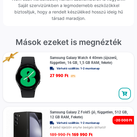
Saját szervizünkben a legmodernebb eszközökkel
biztosítjuk, hogy a rendelt készüléked hosszú ideig hű
társad maradjon.
Mások ezeket is megnézték
Samsung Galaxy Watch 4 40mm (újszerű,
független, 16 GB, 1,5 GB RAM, fekete)
Várható szállítás: 1-2 munkanap
27 990
Ft
27%
Samsung Galaxy Z Fold5 (jó, független, 512 GB,
12 GB RAM, Fekete)
-
20 000 Ft
Várható szállítás: 1-2 munkanap
A belső kijelzön enyhe beégés látható!
189 990
Ft
169 990
Ft