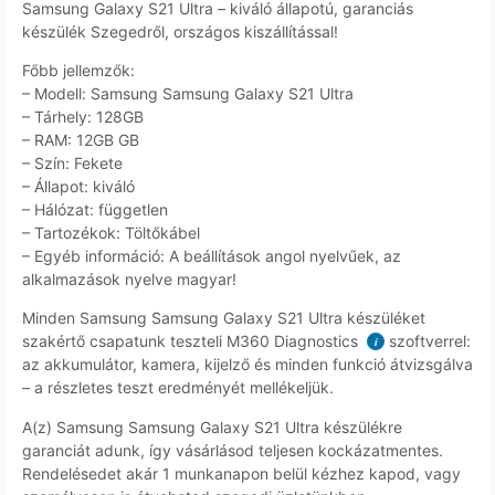
Samsung Galaxy S21 Ultra – kiváló állapotú, garanciás
készülék Szegedről, országos kiszállítással!
Főbb jellemzők:
– Modell: Samsung Samsung Galaxy S21 Ultra
– Tárhely: 128GB
– RAM: 12GB GB
– Szín: Fekete
– Állapot: kiváló
– Hálózat: független
– Tartozékok: Töltőkábel
– Egyéb információ: A beállítások angol nyelvűek, az
alkalmazások nyelve magyar!
Minden Samsung Samsung Galaxy S21 Ultra készüléket
szakértő csapatunk teszteli M360 Diagnostics
szoftverrel:
i
az akkumulátor, kamera, kijelző és minden funkció átvizsgálva
– a részletes teszt eredményét mellékeljük.
A(z) Samsung Samsung Galaxy S21 Ultra készülékre
garanciát adunk, így vásárlásod teljesen kockázatmentes.
Rendelésedet akár 1 munkanapon belül kézhez kapod, vagy