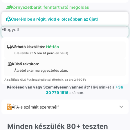
Környezetbarát, fenntartható megoldás
Cseréld be a régit, vidd el olcsóbban az újat!
Elfogyott
Várható kiszállítás:
Hétfőn
(Ha rendelsz
5 óra 41 perc
-en belül)
Külső raktáron:
Átvétel akár ma egyeztetés után.
A szállítás GLS Futárszolgálattal történik, az ára 2 490 Ft
Kérdésed van vagy Személyesen vannéd át?
Hívj minket a
+36
30 779 1516
számon.
ÁFA-s számlát szeretnél?
Minden készülék 80+ teszten