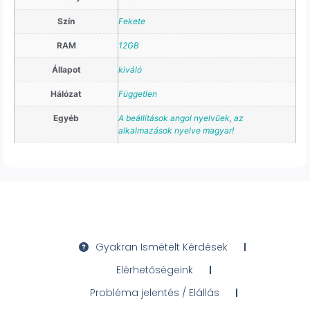
Szín
Fekete
RAM
12GB
Állapot
kiváló
Hálózat
Független
Egyéb
A beállítások angol nyelvűek
,
az
alkalmazások nyelve magyar!
Gyakran Ismételt Kérdések
Elérhetőségeink
Probléma jelentés / Elállás