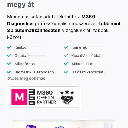
megy át
Minden nálunk eladott telefont az
M360
Diagnostics
professzionális rendszerével,
több mint
80 automatizált teszten
vizsgálunk át, többek
között:
Kijelző
Kamerák
Gombok
Készülék előélet
Mikrofonok
Akkumulátor
Biometrikus azonosító
Hálózati kapcsolat
...és még sok más