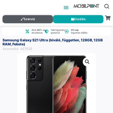
Szerviz
Eladás
Akár
40%
-al
1 év
ingyenes
20 nap
olcsóbban
garancia
ingyenes elállás
Samsung Galaxy S21 Ultra (kiváló, független, 128GB, 12GB
RAM, Fekete)
Azonosító: 427635