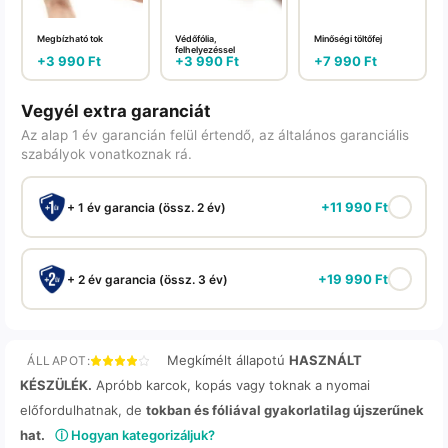
Megbízható tok
Védőfólia,
Minőségi töltőfej
felhelyezéssel
+
3 990
Ft
+
3 990
Ft
+
7 990
Ft
Vegyél extra garanciát
Az alap 1 év garancián felül értendő, az általános garanciális
szabályok vonatkoznak rá.
+
11 990
Ft
+ 1 év garancia (össz. 2 év)
+
19 990
Ft
+ 2 év garancia (össz. 3 év)
Megkímélt állapotú
HASZNÁLT
ÁLLAPOT:
KÉSZÜLÉK.
Apróbb karcok, kopás vagy toknak a nyomai
előfordulhatnak, de
tokban és fóliával gyakorlatilag újszerűnek
hat.
ⓘ Hogyan kategorizáljuk?