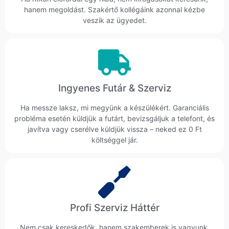
hanem megoldást. Szakértő kollégáink azonnal kézbe
veszik az ügyedet.
Ingyenes Futár & Szerviz
Ha messze laksz, mi megyünk a készülékért. Garanciális
probléma esetén küldjük a futárt, bevizsgáljuk a telefont, és
javítva vagy cserélve küldjük vissza – neked ez 0 Ft
költséggel jár.
Profi Szerviz Háttér
Nem csak kereskedők, hanem szakemberek is vagyunk.