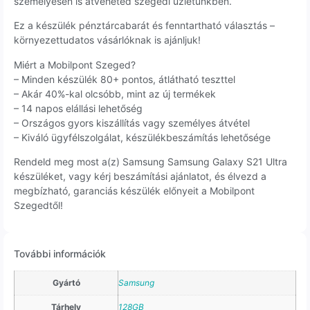
személyesen is átveheted szegedi üzletünkben.
Ez a készülék pénztárcabarát és fenntartható választás –
környezettudatos vásárlóknak is ajánljuk!
Miért a Mobilpont Szeged?
– Minden készülék 80+ pontos, átlátható teszttel
– Akár 40%-kal olcsóbb, mint az új termékek
– 14 napos elállási lehetőség
– Országos gyors kiszállítás vagy személyes átvétel
– Kiváló ügyfélszolgálat, készülékbeszámítás lehetősége
Rendeld meg most a(z) Samsung Samsung Galaxy S21 Ultra
készüléket, vagy kérj beszámítási ajánlatot, és élvezd a
megbízható, garanciás készülék előnyeit a Mobilpont
Szegedtől!
További információk
Gyártó
Samsung
Tárhely
128GB