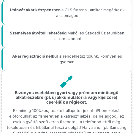
Utánvét akár készpénzben
a GLS futárnál, amikor megérkezik
a csomagod
Személyes átvételi lehetőség
Makói és Szegedi üzletünkben
is akár azonnal
Akár regisztráció nélkül
is rendelhetsz tőlünk, könnyen és
gyorsan
Bizonyos esetekben gyári vagy prémium minőségű
alkatrészekre (pl. új akkumulátorra vagy kijelzőre)
cseréljük a régieket.
Ez mindig 100%-os, tesztelt állapotot jelent. iPhone-oknál
előfordulhat az "Ismeretlen alkatrész" jelzés, de ne aggódj, ez
csak a gyártó szoftveres üzenete – a telefonod ettől még
tökéletesen és hibátlanul teszi a dolgát! Ha valahol (pl. Samsung