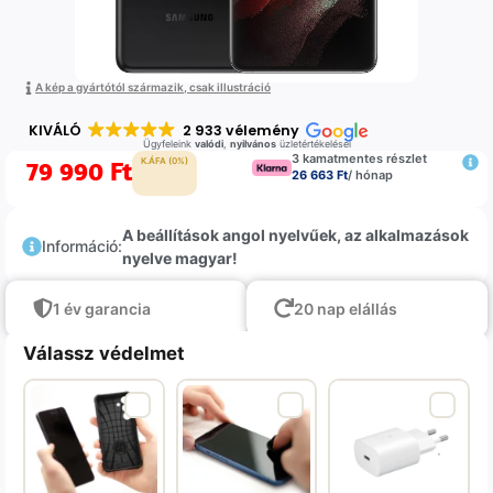
A kép a gyártótól származik, csak illustráció
KIVÁLÓ
2 933 vélemény
Ügyfeleink
valódi
,
nyilvános
üzletértékelései
3 kamatmentes részlet
79 990
Ft
K.ÁFA (0%)
26 663 Ft
/ hónap
A beállítások angol nyelvűek, az alkalmazások
Információ:
nyelve magyar!
1 év garancia
20 nap elállás
Válassz védelmet