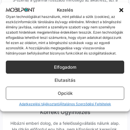
S-széria) a gyárinál rosszabb minőségű az alkatrész, azt a
termékleírásban külön jelezzük neked.
Kezelés
Olyan technológiákat használunk, mint például a sütik (cookies), az
eszközinformációk tárolására és/vagy elérésére. Mindezt a böngészési
élmény javítása, valamint a személyre szabott vagy nem személyre
szabott hirdetések megjelenítése érdekében tesszük. Ezen technológiák
elfogadása lehetővé teszi számunkra, hogy olyan adatokat dolgozzunk
fel ezen az oldalon, mint a böngészési szokások vagy az egyedi
100% Elérhetőség
azonosítók. A hozzájárulás megtagadása vagy visszavonása
hátrányosan befolyásolhat bizonyos funkciókat és szolgáltatásokat.
Sok éve a szegedi piac meghatározó szereplői vagyunk.
Nem egy arctalan webshop vagyunk: ha kérdésed van, élő
Elfogadom
ember veszi fel a telefont, és személyesen is megtalálsz
minket Szegeden.
Elutasitás
Opciók
Adatkezelési tájékoztató
Általános Szerződési Feltételek
Korrekt Ügyintézés
Hibázni emberi dolog, de a felelősségvállalás nálunk alap.
Ha ritkán előfordul egy hiba, nem kifogásokat keresünk,