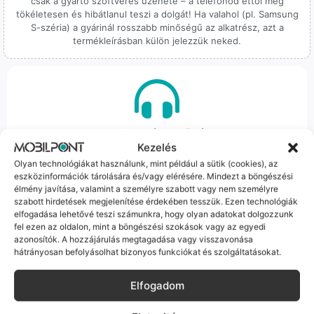
csak a gyártó szoftveres üzenete – a telefonod ettől még
tökéletesen és hibátlanul teszi a dolgát! Ha valahol (pl. Samsung
S-széria) a gyárinál rosszabb minőségű az alkatrész, azt a
termékleírásban külön jelezzük neked.
100% Elérhetőség
Kezelés
Sok éve a szegedi piac meghatározó szereplői vagyunk.
Olyan technológiákat használunk, mint például a sütik (cookies), az
Nem egy arctalan webshop vagyunk: ha kérdésed van, élő
eszközinformációk tárolására és/vagy elérésére. Mindezt a böngészési
élmény javítása, valamint a személyre szabott vagy nem személyre
ember veszi fel a telefont, és személyesen is megtalálsz
szabott hirdetések megjelenítése érdekében tesszük. Ezen technológiák
minket Szegeden.
elfogadása lehetővé teszi számunkra, hogy olyan adatokat dolgozzunk
fel ezen az oldalon, mint a böngészési szokások vagy az egyedi
azonosítók. A hozzájárulás megtagadása vagy visszavonása
hátrányosan befolyásolhat bizonyos funkciókat és szolgáltatásokat.
Elfogadom
Korrekt Ügyintézés