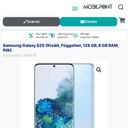
Szerviz
Eladás
Akár
40%
-al
1 év
ingyenes
20 nap
olcsóbban
garancia
ingyenes elállás
Samsung Galaxy S20 (Kiváló, Független, 128 GB, 8 GB RAM,
Kék)
Azonosító: 946474