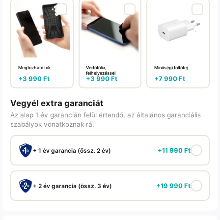
Megbízható tok
Védőfólia,
Minőségi töltőfej
felhelyezéssel
+
3 990
Ft
+
3 990
Ft
+
7 990
Ft
Vegyél extra garanciát
Az alap 1 év garancián felül értendő, az általános garanciális
szabályok vonatkoznak rá.
+
11 990
Ft
+ 1 év garancia (össz. 2 év)
+
19 990
Ft
+ 2 év garancia (össz. 3 év)