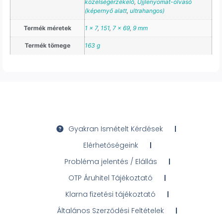
közelségérzékelő
,
Ujjlenyomat-olvasó
(képernyő alatt
,
ultrahangos)
Termék méretek
1 x 7
,
151
,
7 x 69
,
9 mm
Termék tömege
163 g
Gyakran Ismételt Kérdések
Elérhetőségeink
Probléma jelentés / Elállás
OTP Áruhitel Tájékoztató
Klarna fizetési tájékoztató
Általános Szerződési Feltételek