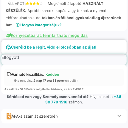
Megkímélt állapotú
HASZNÁLT
ÁLLAPOT:
KÉSZÜLÉK.
Apróbb karcok, kopás vagy toknak a nyomai
előfordulhatnak, de
tokban és fóliával gyakorlatilag újszerűnek
hat.
ⓘ Hogyan kategorizáljuk?
Környezetbarát, fenntartható megoldás
Cseréld be a régit, vidd el olcsóbban az újat!
Elfogyott
Várható kiszállítás:
Kedden
(Ha rendelsz
2 nap 17 óra 51 perc
-en belül)
A szállítás GLS Futárszolgálattal történik, az ára 2 490 Ft
Kérdésed van vagy Személyesen vannéd át?
Hívj minket a
+36
30 779 1516
számon.
ÁFA-s számlát szeretnél?