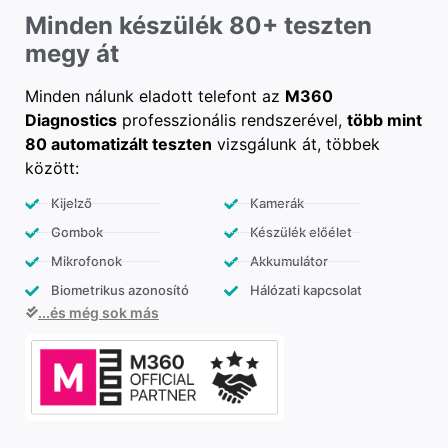
Minden készülék 80+ teszten
megy át
Minden nálunk eladott telefont az
M360
Diagnostics
professzionális rendszerével,
több mint
80 automatizált teszten
vizsgálunk át, többek
között:
Kijelző
Kamerák
Gombok
Készülék előélet
Mikrofonok
Akkumulátor
Biometrikus azonosító
Hálózati kapcsolat
...és még sok más