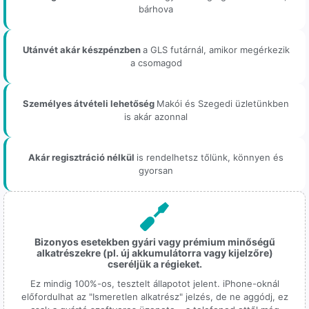
bárhova
Utánvét akár készpénzben
a GLS futárnál, amikor megérkezik
a csomagod
Személyes átvételi lehetőség
Makói és Szegedi üzletünkben
is akár azonnal
Akár regisztráció nélkül
is rendelhetsz tőlünk, könnyen és
gyorsan
Bizonyos esetekben gyári vagy prémium minőségű
alkatrészekre (pl. új akkumulátorra vagy kijelzőre)
cseréljük a régieket.
Ez mindig 100%-os, tesztelt állapotot jelent. iPhone-oknál
előfordulhat az "Ismeretlen alkatrész" jelzés, de ne aggódj, ez