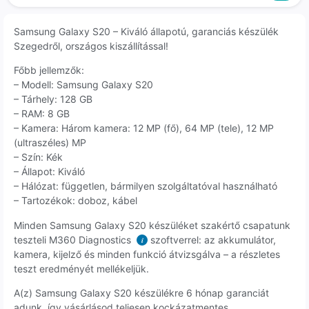
Samsung Galaxy S20 – Kiváló állapotú, garanciás készülék
Szegedről, országos kiszállítással!
Főbb jellemzők:
– Modell: Samsung Galaxy S20
– Tárhely: 128 GB
– RAM: 8 GB
– Kamera: Három kamera: 12 MP (fő), 64 MP (tele), 12 MP
(ultraszéles) MP
– Szín: Kék
– Állapot: Kiváló
– Hálózat: független, bármilyen szolgáltatóval használható
– Tartozékok: doboz, kábel
Minden Samsung Galaxy S20 készüléket szakértő csapatunk
teszteli M360 Diagnostics
szoftverrel: az akkumulátor,
i
kamera, kijelző és minden funkció átvizsgálva – a részletes
teszt eredményét mellékeljük.
A(z) Samsung Galaxy S20 készülékre 6 hónap garanciát
adunk, így vásárlásod teljesen kockázatmentes.