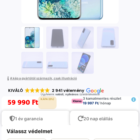
A kép a gyártótól származik, csak illustráció
KIVÁLÓ
2 941 vélemény
Ügyfeleink
valódi
,
nyilvános
üzletértékelései
3 kamatmentes részlet
59 990
Ft
K.ÁFA (0%)
19 997 Ft
/ hónap
1 év garancia
20 nap elállás
Válassz védelmet