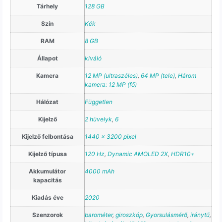
Tárhely
128 GB
Szín
Kék
RAM
8 GB
Állapot
kiváló
Kamera
12 MP (ultraszéles)
,
64 MP (tele)
,
Három
kamera: 12 MP (fő)
Hálózat
Független
Kijelző
2 hüvelyk
,
6
Kijelző felbontása
1440 x 3200 pixel
Kijelző típusa
120 Hz
,
Dynamic AMOLED 2X
,
HDR10+
Akkumulátor
4000 mAh
kapacitás
Kiadás éve
2020
Szenzorok
barométer
,
giroszkóp
,
Gyorsulásmérő
,
iránytű
,