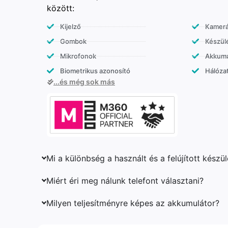
között:
Kijelző
Kamer
Gombok
Készülé
Mikrofonok
Akkumu
Biometrikus azonosító
Hálózat
...és még sok más
Mi a különbség a használt és a felújított készü
Miért éri meg nálunk telefont választani?
Milyen teljesítményre képes az akkumulátor?