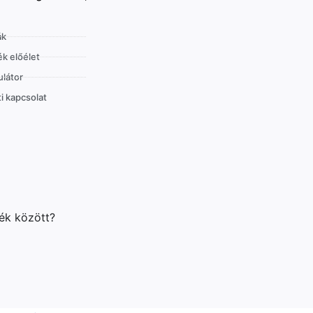
ák
k előélet
látor
i kapcsolat
lék között?