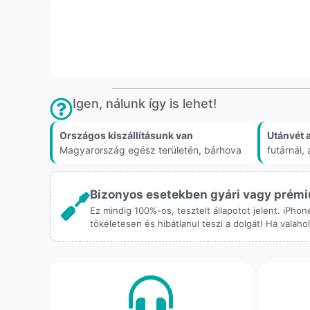
Igen, nálunk így is lehet!
Országos kiszállításunk van
Utánvét 
Magyarország egész területén, bárhova
futárnál
Bizonyos esetekben gyári vagy prémiu
Ez mindig 100%-os, tesztelt állapotot jelent. iPho
tökéletesen és hibátlanul teszi a dolgát! Ha valah