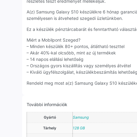
részletes teszt eredményét mellékeljük.
A(z) Samsung Galaxy S10 készülékre 6 hónap garanciá
személyesen is átveheted szegedi üzletünkben.
Ez a készülék pénztárcabarát és fenntartható választás
Miért a Mobilpont Szeged?
– Minden készülék 80+ pontos, átlátható teszttel
– Akár 40%-kal olcsóbb, mint az új termékek
– 14 napos elállási lehetőség
– Országos gyors kiszállítás vagy személyes átvétel
– Kiváló ügyfélszolgálat, készülékbeszámítás lehetősé
Rendeld meg most a(z) Samsung Galaxy S10 készüléket,
További információk
Gyártó
Samsung
Tárhely
128 GB