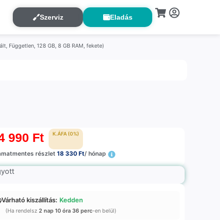
Szerviz
Eladás
lt, Független, 128 GB, 8 GB RAM, fekete)
4 990
Ft
K.ÁFA (0%)
amatmentes részlet
18 330 Ft
/ hónap
gyott
Várható kiszállítás:
Kedden
(Ha rendelsz
2 nap 10 óra 36 perc
-en belül)