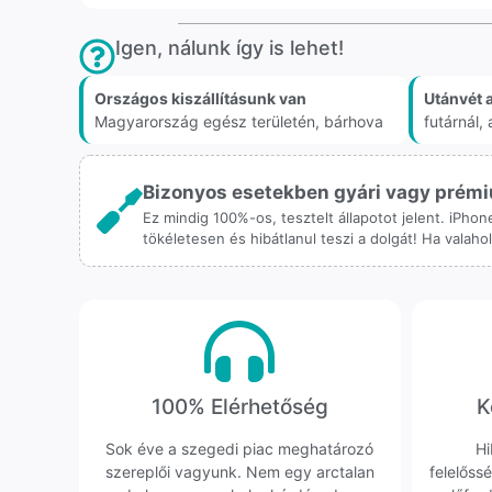
Igen, nálunk így is lehet!
Országos kiszállításunk van
Utánvét 
Magyarország egész területén, bárhova
futárnál
Bizonyos esetekben gyári vagy prémiu
Ez mindig 100%-os, tesztelt állapotot jelent. iPho
tökéletesen és hibátlanul teszi a dolgát! Ha valah
100% Elérhetőség
K
Sok éve a szegedi piac meghatározó
Hi
szereplői vagyunk. Nem egy arctalan
felelőssé