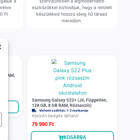
sgáljuk a
szervizünkben a legmodernebb
erélve
eszközökkel biztosítjuk, hogy a rendelt
0 Ft
készüléked hosszú ideig hű társad
maradjon.
m
 GB RAM,
Samsung Galaxy S22+ (Jó, Független,
128 GB, 8 GB RAM, Rózsaszín)
Várható szállítás: 1-2 munkanap
Kijelzőn beégés látható!
79 990
Ft
KOSÁRBA