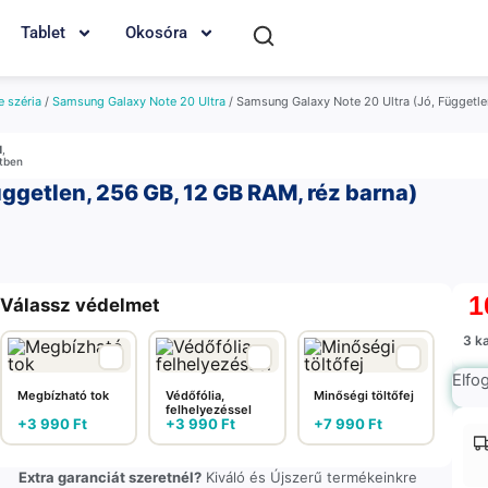
Tablet
Okosóra
 széria
/
Samsung Galaxy Note 20 Ultra
/ Samsung Galaxy Note 20 Ultra (Jó, Függetle
M
,
etben
ggetlen, 256 GB, 12 GB RAM, réz barna)
1
Válassz védelmet
3 k
Elfo
Megbízható tok
Védőfólia,
Minőségi töltőfej
felhelyezéssel
+
3 990
Ft
+
3 990
Ft
+
7 990
Ft
Extra garanciát szeretnél?
Kiváló és Újszerű termékeinkre