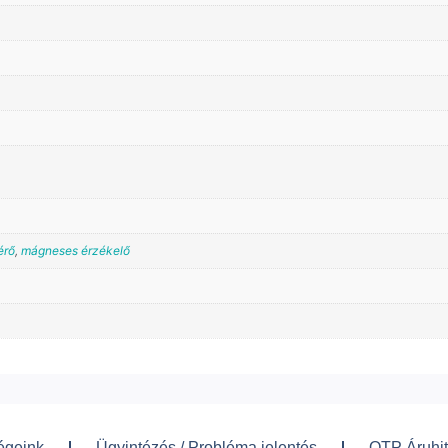
érő
,
mágneses érzékelő
égeink
Ügyintézés / Probléma jelentés
OTP Áruhit