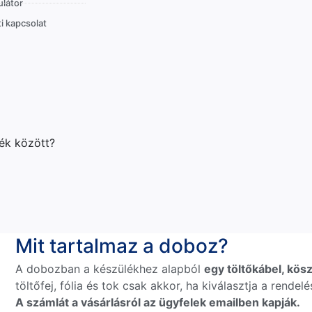
látor
i kapcsolat
lék között?
Mit tartalmaz a doboz?
A dobozban a készülékhez alapból
egy töltőkábel, kösz
töltőfej, fólia és tok csak akkor, ha kiválasztja a rende
A számlát a vásárlásról az ügyfelek emailben kapják.