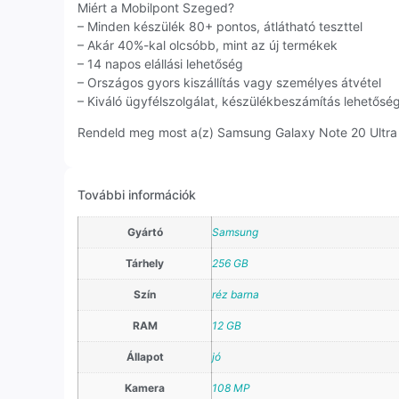
Miért a Mobilpont Szeged?
– Minden készülék 80+ pontos, átlátható teszttel
– Akár 40%-kal olcsóbb, mint az új termékek
– 14 napos elállási lehetőség
– Országos gyors kiszállítás vagy személyes átvétel
– Kiváló ügyfélszolgálat, készülékbeszámítás lehetősé
Rendeld meg most a(z) Samsung Galaxy Note 20 Ultra ké
További információk
Gyártó
Samsung
Tárhely
256 GB
Szín
réz barna
RAM
12 GB
Állapot
jó
Kamera
108 MP