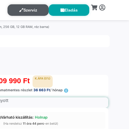
Szerviz
Eladás
n, 256 GB, 12 GB RAM, réz barna)
09 990
Ft
K.ÁFA (0%)
amatmentes részlet
36 663 Ft
/ hónap
gyott
Várható kiszállítás:
Holnap
(Ha rendelsz
11 óra 44 perc
-en belül)