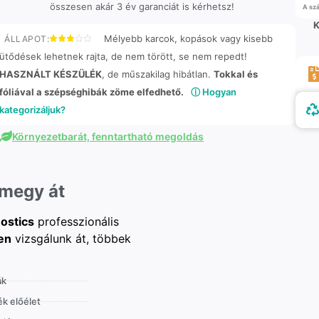
összesen akár 3 év garanciát is kérhetsz!
A szá
K
Mélyebb karcok, kopások vagy kisebb
ÁLLAPOT:
ütődések lehetnek rajta, de nem törött, se nem repedt!
HASZNÁLT KÉSZÜLÉK
, de műszakilag hibátlan.
Tokkal és
fóliával a szépséghibák zöme elfedhető.
ⓘ Hogyan
kategorizáljuk?
Környezetbarát, fenntartható megoldás
 megy át
ostics
professzionális
en
vizsgálunk át, többek
ák
k előélet