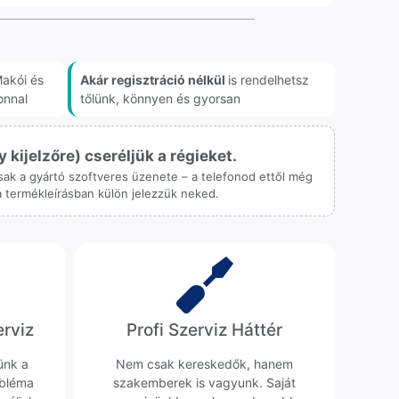
akói és
Akár regisztráció nélkül
is rendelhetsz
onnal
tőlünk, könnyen és gyorsan
ijelzőre) cseréljük a régieket.
 csak a gyártó szoftveres üzenete – a telefonod ettől még
 a termékleírásban külön jelezzük neked.
erviz
Profi Szerviz Háttér
ünk a
Nem csak kereskedők, hanem
obléma
szakemberek is vagyunk. Saját