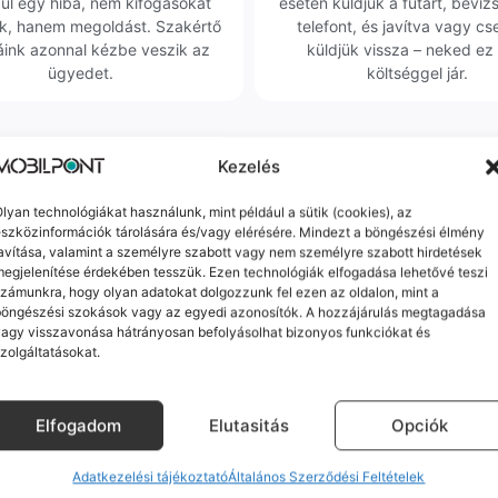
dul egy hiba, nem kifogásokat
esetén küldjük a futárt, beviz
k, hanem megoldást. Szakértő
telefont, és javítva vagy cs
áink azonnal kézbe veszik az
küldjük vissza – neked ez 
ügyedet.
költséggel jár.
Mások ezeket is megnézték
Kezelés
lyan technológiákat használunk, mint például a sütik (cookies), az
szközinformációk tárolására és/vagy elérésére. Mindezt a böngészési élmény
-
20 000 Ft
Samsung Galaxy Watch 4 40m
avítása, valamint a személyre szabott vagy nem személyre szabott hirdetések
(újszerű, független, 16 GB, 1,5
egjelenítése érdekében tesszük. Ezen technológiák elfogadása lehetővé teszi
fekete)
zámunkra, hogy olyan adatokat dolgozzunk fel ezen az oldalon, mint a
Prémium
Várható szállítás: 1-2 munkanap
böngészési szokások vagy az egyedi azonosítók. A hozzájárulás megtagadása
Galaxy Z Flip5 (Kiváló,
27 990
Ft
agy visszavonása hátrányosan befolyásolhat bizonyos funkciókat és
27%
n, 512 GB, 8 GB RAM, menta)
zolgáltatásokat.
ó szállítás: 1-2 munkanap
KOSÁRBA
n pixelhiba található!
0
Ft
139 990
Ft
Elfogadom
Elutasitás
Opciók
KOSÁRBA
Adatkezelési tájékoztató
Általános Szerződési Feltételek