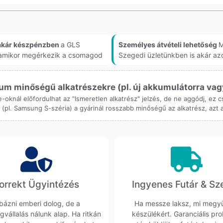
akár készpénzben
a GLS
Személyes átvételi lehetőség
M
, amikor megérkezik a csomagod
Szegedi üzletünkben is akár az
m minőségű alkatrészekre (pl. új akkumulátorra vagy k
ne-oknál előfordulhat az "Ismeretlen alkatrész" jelzés, de ne aggódj, ez
ol (pl. Samsung S-széria) a gyárinál rosszabb minőségű az alkatrész, azt
orrekt Ügyintézés
Ingyenes Futár & Sz
bázni emberi dolog, de a
Ha messze laksz, mi megy
gvállalás nálunk alap. Ha ritkán
készülékért. Garanciális pr