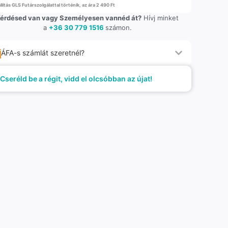
llítás GLS Futárszolgálattal történik, az ára 2 490 Ft
érdésed van vagy Személyesen vannéd át?
Hívj minket
a
+36 30 779 1516
számon.
ÁFA-s számlát szeretnél?
Cseréld be a régit, vidd el olcsóbban az újat!