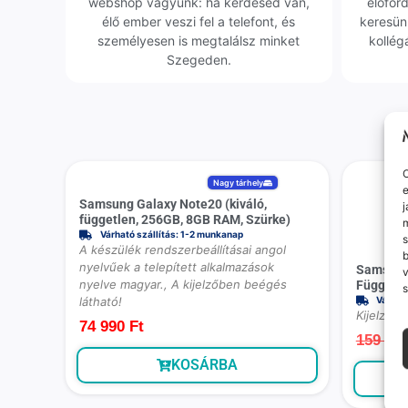
webshop vagyunk: ha kérdésed van,
előfor
élő ember veszi fel a telefont, és
keresün
személyesen is megtalálsz minket
kollég
Szegeden.
O
Nagy tárhely
e
Samsung Galaxy Note20 (kiváló,
j
független, 256GB, 8GB RAM, Szürke)
m
Várható szállítás: 1-2 munkanap
s
A készülék rendszerbeállításai angol
nyelvűek a telepített alkalmazások
Samsung 
v
nyelve magyar., A kijelzőben beégés
Függetle
s
látható!
Várhat
Kijelzőbe
74 990
Ft
159 99
KOSÁRBA