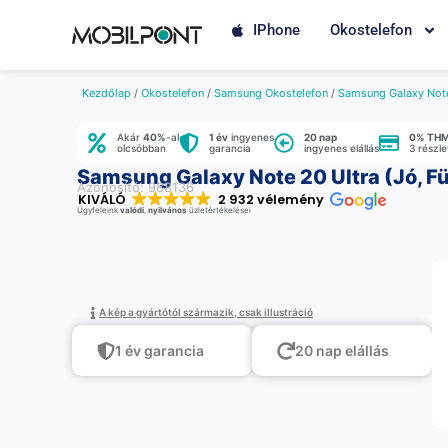
IPhone
Okostelefon
Kezdőlap
/
Okostelefon
/
Samsung Okostelefon
/
Samsung Galaxy Note
Akár
40%
-al
1 év
ingyenes
20 nap
0% TH
olcsóbban
garancia
ingyenes elállás
3 részl
Samsung Galaxy Note 20 Ultra (Jó, Fü
Azonosító: 988136
KIVÁLÓ
2 932 vélemény
Ügyfeleink
valódi
,
nyilvános
üzletértékelései
A kép a gyártótól származik, csak illustráció
1 év garancia
20 nap elállás