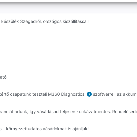
készülék Szegedről, országos kiszállítással!
ható
értő csapatunk teszteli M360 Diagnostics
szoftverrel: az akkumu
i
aranciát adunk, így vásárlásod teljesen kockázatmentes. Rendelése
 – környezettudatos vásárlóknak is ajánljuk!