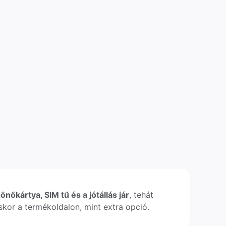
önőkártya, SIM tű és a jótállás jár
, tehát
léskor a termékoldalon, mint extra opció.