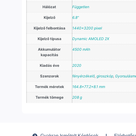
Hálózat
Független
Kijelző
6.8"
Kijelző felbontása
1440×3200 pixel
Kijelző típusa
Dynamic AMOLED 2X
Akkumulátor
4500 mAh
kapacitás
Kiadás éve
2020
Szenzorok
fényérzékelő
,
giroszkóp
,
Gyorsulásm
Termék méretek
164.8×77.2×8.1 mm
Termék tömege
208 g
Gyakran Ismételt Kérdések
Elérhetős