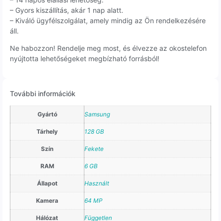
– Gyors kiszállítás, akár 1 nap alatt.
– Kiváló ügyfélszolgálat, amely mindig az Ön rendelkezésére
áll.
Ne habozzon! Rendelje meg most, és élvezze az okostelefon
nyújtotta lehetőségeket megbízható forrásból!
További információk
Gyártó
Samsung
Tárhely
128 GB
Szín
Fekete
RAM
6 GB
Állapot
Használt
Kamera
64 MP
Hálózat
Független