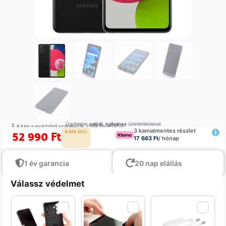
Ügyfeleink
valódi
,
nyilvános
üzletértékelései
A kép a gyártótól származik, csak illustráció
3 kamatmentes részlet
52 990
Ft
K.ÁFA (0%)
17 663 Ft
/ hónap
1 év garancia
20 nap elállás
Válassz védelmet