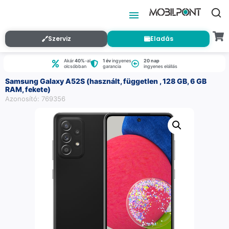
Szerviz
Eladás
Akár
40%
-al
1 év
ingyenes
20 nap
olcsóbban
garancia
ingyenes elállás
Samsung Galaxy A52S (használt, független , 128 GB, 6 GB
RAM, fekete)
Azonosító: 769356