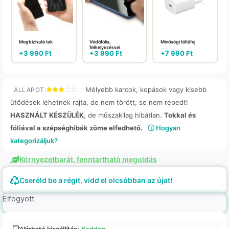
Megbízható tok
Védőfólia,
Minőségi töltőfej
felhelyezéssel
+
3 990
Ft
+
3 990
Ft
+
7 990
Ft
Mélyebb karcok, kopások vagy kisebb
ÁLLAPOT:
ütődések lehetnek rajta, de nem törött, se nem repedt!
HASZNÁLT KÉSZÜLÉK
, de műszakilag hibátlan.
Tokkal és
fóliával a szépséghibák zöme elfedhető.
ⓘ Hogyan
kategorizáljuk?
Környezetbarát, fenntartható megoldás
Cseréld be a régit, vidd el olcsóbban az újat!
Elfogyott
Várható kiszállítás:
Kedden