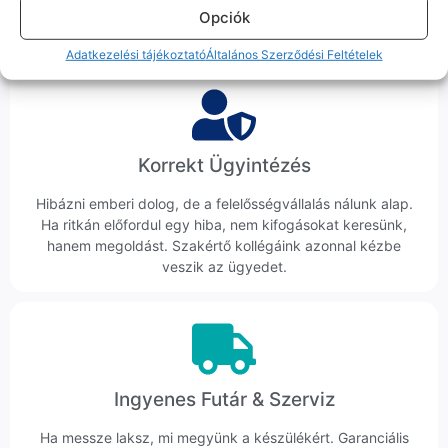
ember veszi fel a telefont, és személyesen is megtalálsz
Opciók
minket Szegeden.
Adatkezelési tájékoztató
Általános Szerződési Feltételek
Korrekt Ügyintézés
Hibázni emberi dolog, de a felelősségvállalás nálunk alap.
Ha ritkán előfordul egy hiba, nem kifogásokat keresünk,
hanem megoldást. Szakértő kollégáink azonnal kézbe
veszik az ügyedet.
Ingyenes Futár & Szerviz
Ha messze laksz, mi megyünk a készülékért. Garanciális