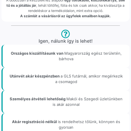
A dobozban a készülékhez alapból
egy töltőkábel, köszönőkártya, SIM
tű és a jótállás jár
, tehát töltőfej, fólia és tok csak akkor, ha kiválasztja a
rendeléskor a termékoldalon, mint extra opció.
A számlát a vásárlásról az ügyfelek emailben kapják.
Igen, nálunk így is lehet!
Országos kiszállításunk van
Magyarország egész területén,
bárhova
Utánvét akár készpénzben
a GLS futárnál, amikor megérkezik
a csomagod
Személyes átvételi lehetőség
Makói és Szegedi üzletünkben
is akár azonnal
Akár regisztráció nélkül
is rendelhetsz tőlünk, könnyen és
gyorsan