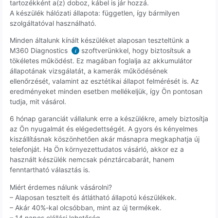
tartozékként a(z) doboz, kábel is jár hozzá.
A készülék hálózati állapota: független, így bármilyen
szolgáltatóval használható.
Minden általunk kínált készüléket alaposan teszteltünk a
M360 Diagnostics
szoftverünkkel, hogy biztosítsuk a
i
tökéletes működést. Ez magában foglalja az akkumulátor
állapotának vizsgálatát, a kamerák működésének
ellenőrzését, valamint az esztétikai állapot felmérését is. Az
eredményeket minden esetben mellékeljük, így Ön pontosan
tudja, mit vásárol.
6 hónap garanciát vállalunk erre a készülékre, amely biztosítja
az Ön nyugalmát és elégedettségét. A gyors és kényelmes
kiszállításnak köszönhetően akár másnapra megkaphatja új
telefonját. Ha Ön környezettudatos vásárló, akkor ez a
használt készülék nemcsak pénztárcabarát, hanem
fenntartható választás is.
Miért érdemes nálunk vásárolni?
– Alaposan tesztelt és átlátható állapotú készülékek.
– Akár 40%-kal olcsóbban, mint az új termékek.
– 14 napos elállási lehetőség.