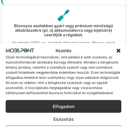
Bizonyos esetekben gyári vagy prémium minőségű
alkatrészekre (pl. új akkumulátorra vagy kijelzőre)
cseréljük a régieket.
Ez mindig 100%-os, tesztelt állapotot jelent. iPhone-oknál
előfordulhat az "Ismeretlen alkatrész" jelzés, de ne aggódj, ez
Kezelés
csak a gyártó szoftveres üzenete – a telefonod ettől még
Olyan technológiákat használunk, mint például a sütik (cookies), az
tökéletesen és hibátlanul teszi a dolgát! Ha valahol (pl. Samsung
eszközinformációk tárolására és/vagy elérésére. Mindezt a böngészési
S-széria) a gyárinál rosszabb minőségű az alkatrész, azt a
élmény javítása, valamint a személyre szabott vagy nem személyre
termékleírásban külön jelezzük neked.
szabott hirdetések megjelenítése érdekében tesszük. Ezen technológiák
elfogadása lehetővé teszi számunkra, hogy olyan adatokat dolgozzunk
fel ezen az oldalon, mint a böngészési szokások vagy az egyedi
azonosítók. A hozzájárulás megtagadása vagy visszavonása
hátrányosan befolyásolhat bizonyos funkciókat és szolgáltatásokat.
Elfogadom
100% Elérhetőség
Sok éve a szegedi piac meghatározó szereplői vagyunk.
Elutasitás
Nem egy arctalan webshop vagyunk: ha kérdésed van, élő