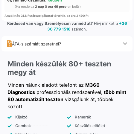
(Ha rendelsz
2 nap 0 óra 46 perc
-en belül)
A szállítás GLS Futárszolgálattal történik, az ára 2 490 Ft
Kérdésed van vagy Személyesen vannéd át?
Hívj minket a
+36
30 779 1516
számon.
ÁFA-s számlát szeretnél?
Minden készülék 80+ teszten
megy át
Minden nálunk eladott telefont az
M360
Diagnostics
professzionális rendszerével,
több mint
80 automatizált teszten
vizsgálunk át, többek
között:
Kijelző
Kamerák
Gombok
Készülék előélet