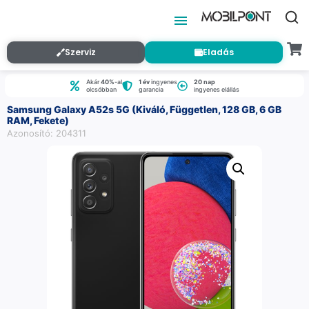
Szerviz
Eladás
Akár
40%
-al
1 év
ingyenes
20 nap
olcsóbban
garancia
ingyenes elállás
Samsung Galaxy A52s 5G (Kiváló, Független, 128 GB, 6 GB
RAM, Fekete)
Azonosító: 204311