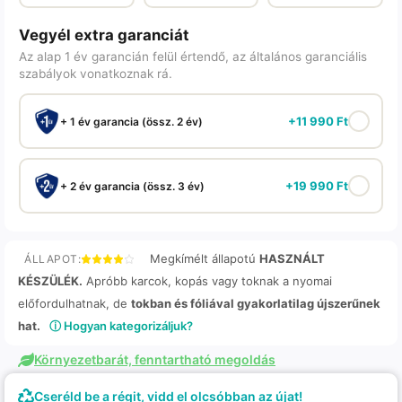
Vegyél extra garanciát
Az alap 1 év garancián felül értendő, az általános garanciális
szabályok vonatkoznak rá.
+
11 990
Ft
+ 1 év garancia (össz. 2 év)
+
19 990
Ft
+ 2 év garancia (össz. 3 év)
Megkímélt állapotú
HASZNÁLT
ÁLLAPOT:
KÉSZÜLÉK.
Apróbb karcok, kopás vagy toknak a nyomai
előfordulhatnak, de
tokban és fóliával gyakorlatilag újszerűnek
hat.
ⓘ Hogyan kategorizáljuk?
Környezetbarát, fenntartható megoldás
Cseréld be a régit, vidd el olcsóbban az újat!