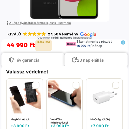
A kép a gyártótól származik, csak illustráció
KIVÁLÓ
2 950 vélemény
Ügyfeleink
valódi
,
nyilvános
üzletértékelései
3 kamatmentes részlet
44 990
Ft
K.ÁFA (0%)
14 997 Ft
/ hónap
1 év garancia
20 nap elállás
Válassz védelmet
Megbízható tok
Védőfólia,
Minőségi töltőfej
felhelyezéssel
+
3 990
Ft
+
3 990
Ft
+
7 990
Ft