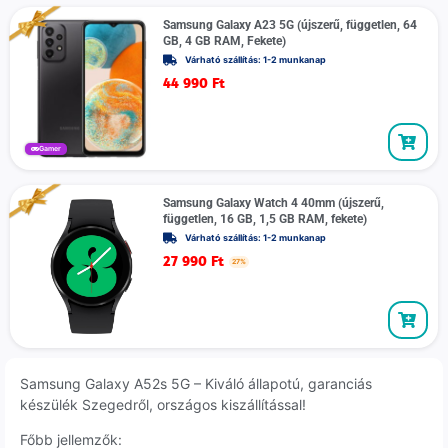
Samsung Galaxy A23 5G (újszerű, független, 64
GB, 4 GB RAM, Fekete)
Várható szállítás: 1-2 munkanap
44 990
Ft
Gamer
Samsung Galaxy Watch 4 40mm (újszerű,
független, 16 GB, 1,5 GB RAM, fekete)
Várható szállítás: 1-2 munkanap
27 990
Ft
27%
Samsung Galaxy A52s 5G – Kiváló állapotú, garanciás
készülék Szegedről, országos kiszállítással!
Főbb jellemzők: