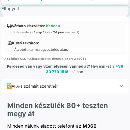
Elfogyott
Várható kiszállítás:
Kedden
(Ha rendelsz
1 nap 19 óra 24 perc
-en belül)
Külső raktáron:
Átvétel akár ma egyeztetés után.
A szállítás GLS Futárszolgálattal történik, az ára 2 490 Ft
Kérdésed van vagy Személyesen vannéd át?
Hívj minket a
+36
30 779 1516
számon.
ÁFA-s számlát szeretnél?
Minden készülék 80+ teszten
megy át
Minden nálunk eladott telefont az
M360