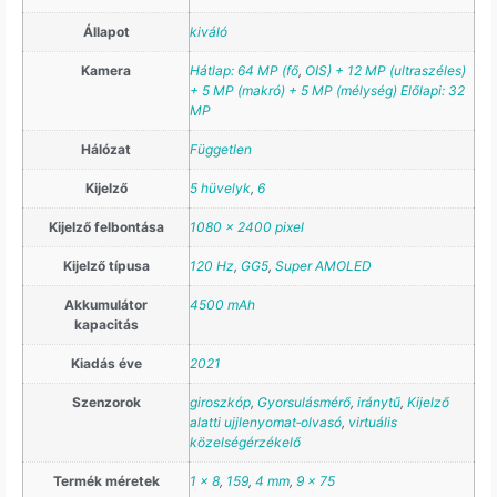
Állapot
kiváló
Kamera
Hátlap: 64 MP (fő
,
OIS) + 12 MP (ultraszéles)
+ 5 MP (makró) + 5 MP (mélység) Előlapi: 32
MP
Hálózat
Független
Kijelző
5 hüvelyk
,
6
Kijelző felbontása
1080 × 2400 pixel
Kijelző típusa
120 Hz
,
GG5
,
Super AMOLED
Akkumulátor
4500 mAh
kapacitás
Kiadás éve
2021
Szenzorok
giroszkóp
,
Gyorsulásmérő
,
iránytű
,
Kijelző
alatti ujjlenyomat‑olvasó
,
virtuális
közelségérzékelő
Termék méretek
1 × 8
,
159
,
4 mm
,
9 × 75