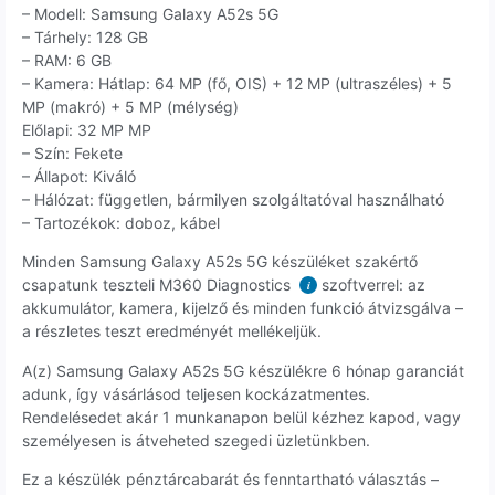
– Modell: Samsung Galaxy A52s 5G
– Tárhely: 128 GB
– RAM: 6 GB
– Kamera: Hátlap: 64 MP (fő, OIS) + 12 MP (ultraszéles) + 5
MP (makró) + 5 MP (mélység)
Előlapi: 32 MP MP
– Szín: Fekete
– Állapot: Kiváló
– Hálózat: független, bármilyen szolgáltatóval használható
– Tartozékok: doboz, kábel
Minden Samsung Galaxy A52s 5G készüléket szakértő
csapatunk teszteli M360 Diagnostics
szoftverrel: az
i
akkumulátor, kamera, kijelző és minden funkció átvizsgálva –
a részletes teszt eredményét mellékeljük.
A(z) Samsung Galaxy A52s 5G készülékre 6 hónap garanciát
adunk, így vásárlásod teljesen kockázatmentes.
Rendelésedet akár 1 munkanapon belül kézhez kapod, vagy
személyesen is átveheted szegedi üzletünkben.
Ez a készülék pénztárcabarát és fenntartható választás –