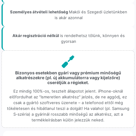
Személyes átvételi lehetőség
Makói és Szegedi üzletünkben
is akár azonnal
Akár regisztráció nélkül
is rendelhetsz tőlünk, könnyen és
gyorsan
Bizonyos esetekben gyári vagy prémium minőségű
alkatrészekre (pl. új akkumulátorra vagy kijelzőre)
cseréljük a régieket.
Ez mindig 100%-os, tesztelt állapotot jelent. iPhone-oknál
előfordulhat az "Ismeretlen alkatrész" jelzés, de ne aggódj, ez
csak a gyártó szoftveres üzenete – a telefonod ettől még
tökéletesen és hibátlanul teszi a dolgát! Ha valahol (pl. Samsung
S-széria) a gyárinál rosszabb minőségű az alkatrész, azt a
termékleírásban külön jelezzük neked.