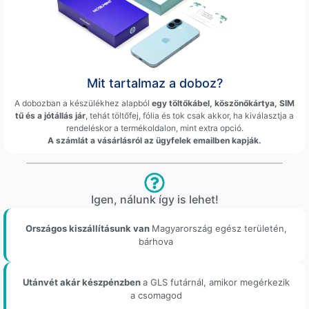
Mit tartalmaz a doboz?
A dobozban a készülékhez alapból
egy töltőkábel, köszönőkártya, SIM
tű és a jótállás jár
, tehát töltőfej, fólia és tok csak akkor, ha kiválasztja a
rendeléskor a termékoldalon, mint extra opció.
A számlát a vásárlásról az ügyfelek emailben kapják.
Igen, nálunk így is lehet!
Országos kiszállításunk van
Magyarország egész területén,
bárhova
Utánvét akár készpénzben
a GLS futárnál, amikor megérkezik
a csomagod