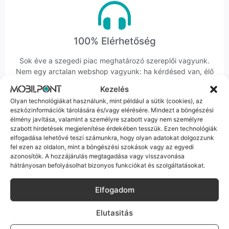
100% Elérhetőség
Sok éve a szegedi piac meghatározó szereplői vagyunk.
Nem egy arctalan webshop vagyunk: ha kérdésed van, élő
ember veszi fel a telefont, és személyesen is megtalálsz
Kezelés
minket Szegeden.
Olyan technológiákat használunk, mint például a sütik (cookies), az
eszközinformációk tárolására és/vagy elérésére. Mindezt a böngészési
élmény javítása, valamint a személyre szabott vagy nem személyre
szabott hirdetések megjelenítése érdekében tesszük. Ezen technológiák
elfogadása lehetővé teszi számunkra, hogy olyan adatokat dolgozzunk
fel ezen az oldalon, mint a böngészési szokások vagy az egyedi
azonosítók. A hozzájárulás megtagadása vagy visszavonása
Korrekt Ügyintézés
hátrányosan befolyásolhat bizonyos funkciókat és szolgáltatásokat.
Hibázni emberi dolog, de a felelősségvállalás nálunk alap.
Elfogadom
Ha ritkán előfordul egy hiba, nem kifogásokat keresünk,
hanem megoldást. Szakértő kollégáink azonnal kézbe
Elutasitás
veszik az ügyedet.