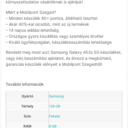
környezettudatos vásárlóknak is ajánljuk!
Miért a Mobilpont Szeged?
– Minden készülék 80+ pontos, átlátható teszttel
– Akár 40%-kal olcsóbb, mint az új termékek
– 14 napos elállási lehetőség
– Országos gyors kiszállítás vagy személyes átvétel
– Kiváló ügyfélszolgálat, készülékbeszámítás lehetősége
Rendeld meg most a(z) Samsung Galaxy A52s 5G készüléket,
vagy kérj beszámítási ajánlatot, és élvezd a megbízható,
garanciás készülék előnyeit a Mobilpont Szegedtől!
További információk
Gyártó
Samsung
Tárhely
128 GB
Szín
Fekete
RAM
6 GB