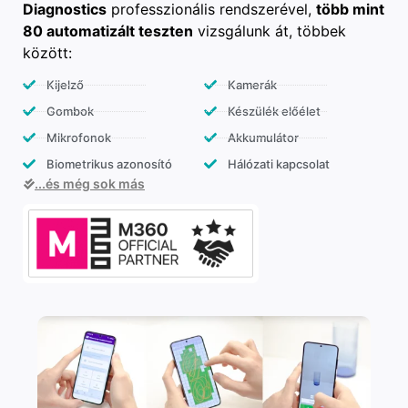
Diagnostics
professzionális rendszerével,
több mint
80 automatizált teszten
vizsgálunk át, többek
között:
Kijelző
Kamerák
Gombok
Készülék előélet
Mikrofonok
Akkumulátor
Biometrikus azonosító
Hálózati kapcsolat
...és még sok más