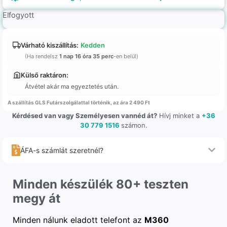
Elfogyott
Várható kiszállítás:
Kedden
(Ha rendelsz
1 nap 16 óra 35 perc
-en belül)
Külső raktáron:
Átvétel akár ma egyeztetés után.
A szállítás GLS Futárszolgálattal történik, az ára 2 490 Ft
Kérdésed van vagy Személyesen vannéd át?
Hívj minket a
+36
30 779 1516
számon.
ÁFA-s számlát szeretnél?
Minden készülék 80+ teszten
megy át
Minden nálunk eladott telefont az
M360