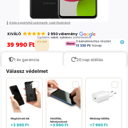
A kép a gyártótól származik, csak illustráció
KIVÁLÓ
2 950 vélemény
Ügyfeleink
valódi
,
nyilvános
üzletértékelései
3 kamatmentes részlet
39 990
Ft
27% ÁFA
13 330 Ft
/ hónap
1 év garancia
20 nap elállás
Válassz védelmet
Megbízható tok
Védőfólia,
Minőségi töltőfej
felhelyezéssel
+
3 990
Ft
+
3 990
Ft
+
7 990
Ft