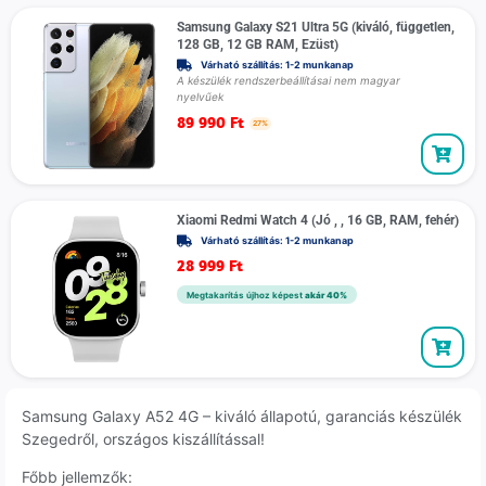
Samsung Galaxy S21 Ultra 5G (kiváló, független,
128 GB, 12 GB RAM, Ezüst)
Várható szállítás: 1-2 munkanap
A készülék rendszerbeállításai nem magyar
nyelvűek
89 990
Ft
27%
Xiaomi Redmi Watch 4 (Jó , , 16 GB, RAM, fehér)
Várható szállítás: 1-2 munkanap
28 999
Ft
Megtakarítás újhoz képest
akár 40%
Samsung Galaxy A52 4G – kiváló állapotú, garanciás készülék
Szegedről, országos kiszállítással!
Főbb jellemzők: