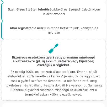
Személyes átvételi lehetőség
Makói és Szegedi üzletünkben
is akár azonnal
Akár regisztráció nélkül
is rendelhetsz tőlünk, könnyen és
gyorsan
Bizonyos esetekben gyári vagy prémium minőségű
alkatrészekre (pl. új akkumulátorra vagy kijelzőre)
cseréljük a régieket.
Ez mindig 100%-os, tesztelt állapotot jelent. iPhone-oknál
előfordulhat az "Ismeretlen alkatrész" jelzés, de ne aggódj, ez
csak a gyártó szoftveres üzenete – a telefonod ettől még
tökéletesen és hibátlanul teszi a dolgát! Ha valahol (pl. Samsung
S-széria) a gyárinál rosszabb minőségű az alkatrész, azt a
termékleírásban külön jelezzük neked.