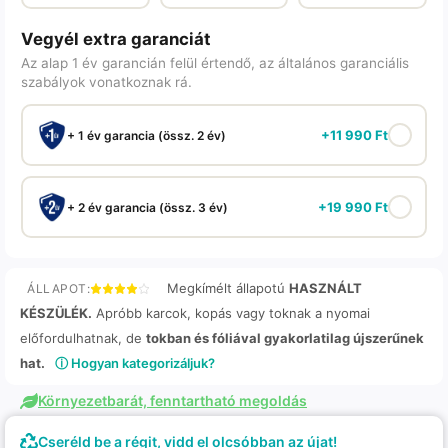
Vegyél extra garanciát
Az alap 1 év garancián felül értendő, az általános garanciális
szabályok vonatkoznak rá.
+
11 990
Ft
+ 1 év garancia (össz. 2 év)
+
19 990
Ft
+ 2 év garancia (össz. 3 év)
Megkímélt állapotú
HASZNÁLT
ÁLLAPOT:
KÉSZÜLÉK.
Apróbb karcok, kopás vagy toknak a nyomai
előfordulhatnak, de
tokban és fóliával gyakorlatilag újszerűnek
hat.
ⓘ Hogyan kategorizáljuk?
Környezetbarát, fenntartható megoldás
Cseréld be a régit, vidd el olcsóbban az újat!