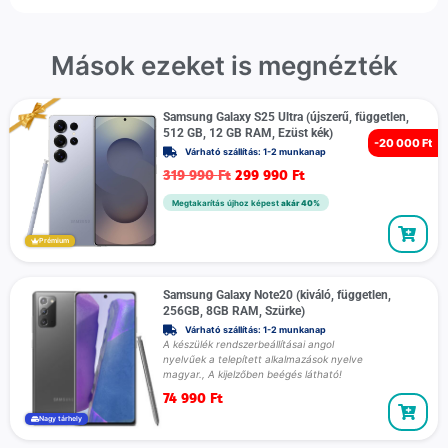
Mások ezeket is megnézték
Samsung Galaxy S25 Ultra (újszerű, független,
512 GB, 12 GB RAM, Ezüst kék)
-
20 000 Ft
Várható szállítás: 1-2 munkanap
319 990
Ft
299 990
Ft
Megtakarítás újhoz képest
akár 40%
Prémium
Samsung Galaxy Note20 (kiváló, független,
256GB, 8GB RAM, Szürke)
Várható szállítás: 1-2 munkanap
A készülék rendszerbeállításai angol
nyelvűek a telepített alkalmazások nyelve
magyar., A kijelzőben beégés látható!
74 990
Ft
Nagy tárhely