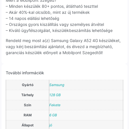
Miért a Mobilpont Szeged?
– Minden készülék 80+ pontos, átlátható teszttel
– Akár 40%-kal olcsóbb, mint az új termékek
– 14 napos elállási lehetőség
– Országos gyors kiszállítás vagy személyes átvétel
– Kiváló ügyfélszolgálat, készülékbeszámítás lehetősége
Rendeld meg most a(z) Samsung Galaxy A52 4G készüléket,
vagy kérj beszámítási ajánlatot, és élvezd a megbízható,
garanciás készülék előnyeit a Mobilpont Szegedtől!
További információk
Gyártó
Samsung
Tárhely
128 GB
Szín
Fekete
RAM
6 GB
Állapot
jó