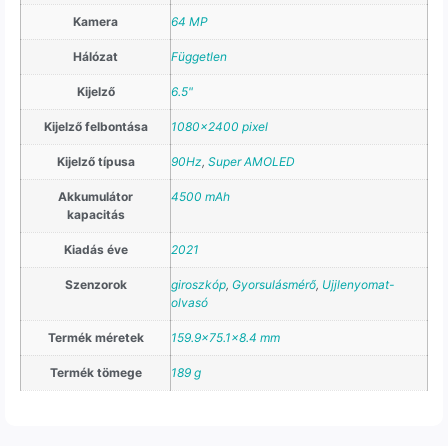
Kamera
64 MP
Hálózat
Független
Kijelző
6.5"
Kijelző felbontása
1080×2400 pixel
Kijelző típusa
90Hz
,
Super AMOLED
Akkumulátor
4500 mAh
kapacitás
Kiadás éve
2021
Szenzorok
giroszkóp
,
Gyorsulásmérő
,
Ujjlenyomat-
olvasó
Termék méretek
159.9×75.1×8.4 mm
Termék tömege
189 g