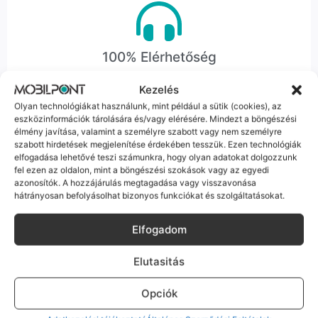
100% Elérhetőség
Sok éve a szegedi piac meghatározó szereplői vagyunk.
Kezelés
Nem egy arctalan webshop vagyunk: ha kérdésed van, élő
Olyan technológiákat használunk, mint például a sütik (cookies), az
ember veszi fel a telefont, és személyesen is megtalálsz
eszközinformációk tárolására és/vagy elérésére. Mindezt a böngészési
minket Szegeden.
élmény javítása, valamint a személyre szabott vagy nem személyre
szabott hirdetések megjelenítése érdekében tesszük. Ezen technológiák
elfogadása lehetővé teszi számunkra, hogy olyan adatokat dolgozzunk
fel ezen az oldalon, mint a böngészési szokások vagy az egyedi
azonosítók. A hozzájárulás megtagadása vagy visszavonása
hátrányosan befolyásolhat bizonyos funkciókat és szolgáltatásokat.
Korrekt Ügyintézés
Elfogadom
Hibázni emberi dolog, de a felelősségvállalás nálunk alap.
Elutasitás
Ha ritkán előfordul egy hiba, nem kifogásokat keresünk,
hanem megoldást. Szakértő kollégáink azonnal kézbe
Opciók
veszik az ügyedet.