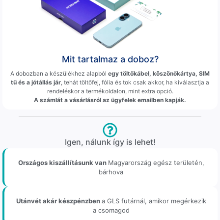
Mit tartalmaz a doboz?
A dobozban a készülékhez alapból
egy töltőkábel, köszönőkártya, SIM
tű és a jótállás jár
, tehát töltőfej, fólia és tok csak akkor, ha kiválasztja a
rendeléskor a termékoldalon, mint extra opció.
A számlát a vásárlásról az ügyfelek emailben kapják.
Igen, nálunk így is lehet!
Országos kiszállításunk van
Magyarország egész területén,
bárhova
Utánvét akár készpénzben
a GLS futárnál, amikor megérkezik
a csomagod