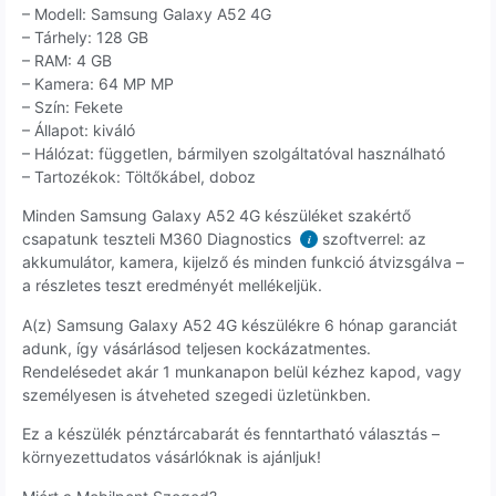
– Modell: Samsung Galaxy A52 4G
– Tárhely: 128 GB
– RAM: 4 GB
– Kamera: 64 MP MP
– Szín: Fekete
– Állapot: kiváló
– Hálózat: független, bármilyen szolgáltatóval használható
– Tartozékok: Töltőkábel, doboz
Minden Samsung Galaxy A52 4G készüléket szakértő
csapatunk teszteli M360 Diagnostics
szoftverrel: az
i
akkumulátor, kamera, kijelző és minden funkció átvizsgálva –
a részletes teszt eredményét mellékeljük.
A(z) Samsung Galaxy A52 4G készülékre 6 hónap garanciát
adunk, így vásárlásod teljesen kockázatmentes.
Rendelésedet akár 1 munkanapon belül kézhez kapod, vagy
személyesen is átveheted szegedi üzletünkben.
Ez a készülék pénztárcabarát és fenntartható választás –
környezettudatos vásárlóknak is ajánljuk!