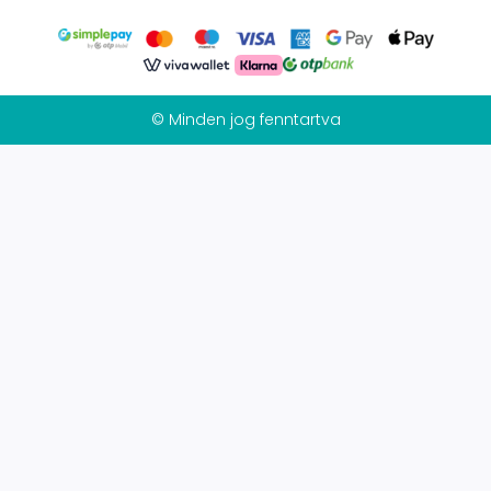
© Minden jog fenntartva