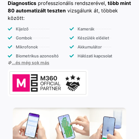
Diagnostics
professzionális rendszerével,
több mint
80 automatizált teszten
vizsgálunk át, többek
között:
Kijelző
Kamerák
Gombok
Készülék előélet
Mikrofonok
Akkumulátor
Biometrikus azonosító
Hálózati kapcsolat
...és még sok más