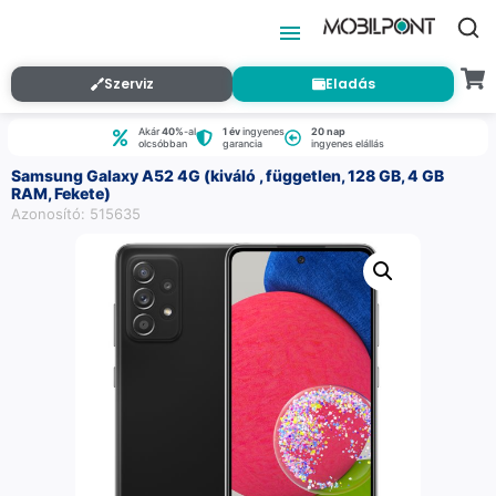
Szerviz
Eladás
Akár
40%
-al
1 év
ingyenes
20 nap
olcsóbban
garancia
ingyenes elállás
Samsung Galaxy A52 4G (kiváló , független, 128 GB, 4 GB
RAM, Fekete)
Azonosító: 515635