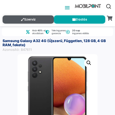
Szerviz
Eladás
Akár
40%
-al
1 év
ingyenes
20 nap
olcsóbban
garancia
ingyenes elállás
Samsung Galaxy A32 4G (Újszerű, Független, 128 GB, 4 GB
RAM, fekete)
Azonosító: 847611