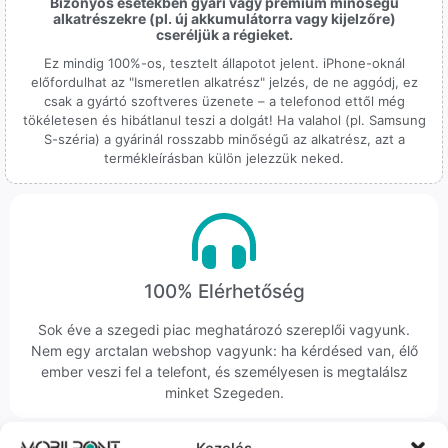
Bizonyos esetekben gyári vagy prémium minőségű
alkatrészekre (pl. új akkumulátorra vagy kijelzőre)
cseréljük a régieket.
Ez mindig 100%-os, tesztelt állapotot jelent. iPhone-oknál
előfordulhat az "Ismeretlen alkatrész" jelzés, de ne aggódj, ez
csak a gyártó szoftveres üzenete – a telefonod ettől még
tökéletesen és hibátlanul teszi a dolgát! Ha valahol (pl. Samsung
S-széria) a gyárinál rosszabb minőségű az alkatrész, azt a
termékleírásban külön jelezzük neked.
100% Elérhetőség
Sok éve a szegedi piac meghatározó szereplői vagyunk.
Nem egy arctalan webshop vagyunk: ha kérdésed van, élő
ember veszi fel a telefont, és személyesen is megtalálsz
minket Szegeden.