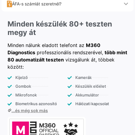
ÁFA-s számlát szeretnél?
Minden készülék 80+ teszten
megy át
Minden nálunk eladott telefont az
M360
Diagnostics
professzionális rendszerével,
több mint
80 automatizált teszten
vizsgálunk át, többek
között:
Kijelző
Kamerák
Gombok
Készülék előélet
Mikrofonok
Akkumulátor
Biometrikus azonosító
Hálózati kapcsolat
...és még sok más