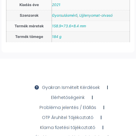
Kiadás éve
2021
Szenzorok
Gyorsulásmérő
,
Ujjlenyomat-olvasó
Termék méretek
158.9×73.6×8.4 mm
Termék tömege
184 g
Gyakran Ismételt Kérdések
Elérhetőségeink
Probléma jelentés / Elállás
OTP Áruhitel Tájékoztató
Klarna fizetési tájékoztató