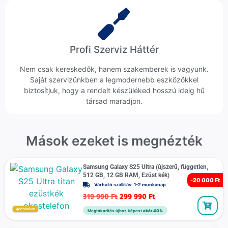
Profi Szerviz Háttér
Nem csak kereskedők, hanem szakemberek is vagyunk.
Saját szervizünkben a legmodernebb eszközökkel
biztosítjuk, hogy a rendelt készüléked hosszú ideig hű
társad maradjon.
Mások ezeket is megnézték
Samsung Galaxy S25 Ultra (újszerű, független,
512 GB, 12 GB RAM, Ezüst kék)
-
20 000 Ft
Várható szállítás: 1-2 munkanap
319 990
Ft
299 990
Ft
Prémium
Megtakarítás újhoz képest
akár 40%