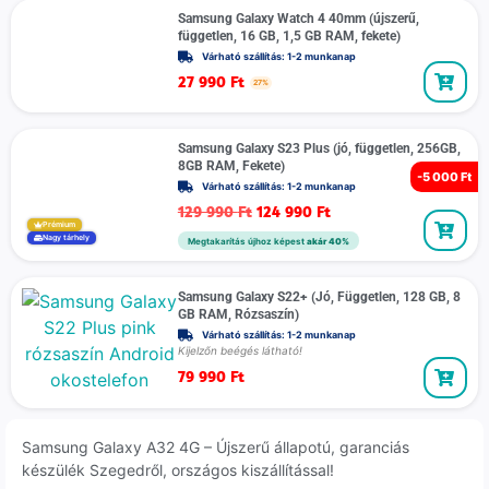
Samsung Galaxy Watch 4 40mm (újszerű,
független, 16 GB, 1,5 GB RAM, fekete)
Várható szállítás: 1-2 munkanap
27 990
Ft
27%
Samsung Galaxy S23 Plus (jó, független, 256GB,
8GB RAM, Fekete)
-
5 000 Ft
Várható szállítás: 1-2 munkanap
129 990
Ft
124 990
Ft
Prémium
Nagy tárhely
Megtakarítás újhoz képest
akár 40%
Samsung Galaxy S22+ (Jó, Független, 128 GB, 8
GB RAM, Rózsaszín)
Várható szállítás: 1-2 munkanap
Kijelzőn beégés látható!
79 990
Ft
Samsung Galaxy A32 4G – Újszerű állapotú, garanciás
készülék Szegedről, országos kiszállítással!