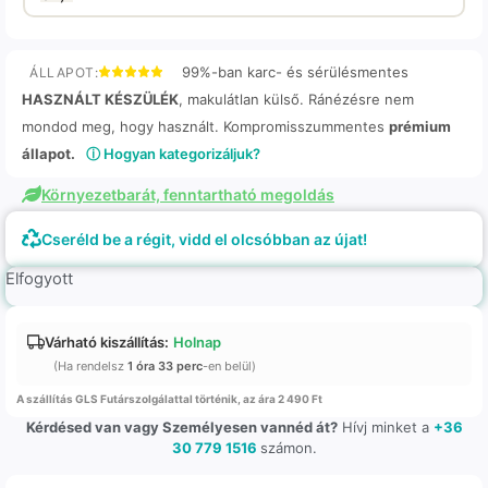
99%-ban karc- és sérülésmentes
ÁLLAPOT:
HASZNÁLT KÉSZÜLÉK
, makulátlan külső. Ránézésre nem
mondod meg, hogy használt. Kompromisszummentes
prémium
állapot.
ⓘ Hogyan kategorizáljuk?
Környezetbarát, fenntartható megoldás
Cseréld be a régit, vidd el olcsóbban az újat!
Elfogyott
Várható kiszállítás:
Holnap
(Ha rendelsz
1 óra 33 perc
-en belül)
A szállítás GLS Futárszolgálattal történik, az ára 2 490 Ft
Kérdésed van vagy Személyesen vannéd át?
Hívj minket a
+36
30 779 1516
számon.