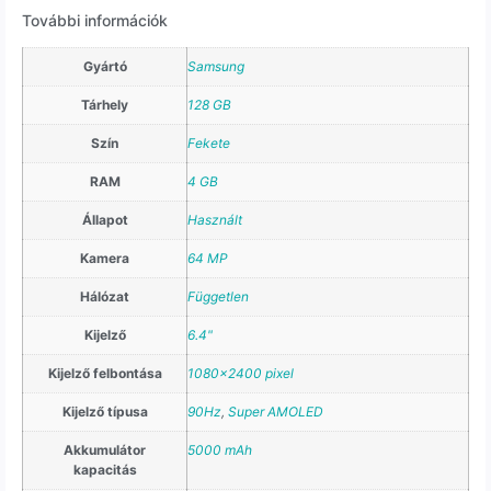
További információk
Gyártó
Samsung
Tárhely
128 GB
Szín
Fekete
RAM
4 GB
Állapot
Használt
Kamera
64 MP
Hálózat
Független
Kijelző
6.4"
Kijelző felbontása
1080×2400 pixel
Kijelző típusa
90Hz
,
Super AMOLED
Akkumulátor
5000 mAh
kapacitás