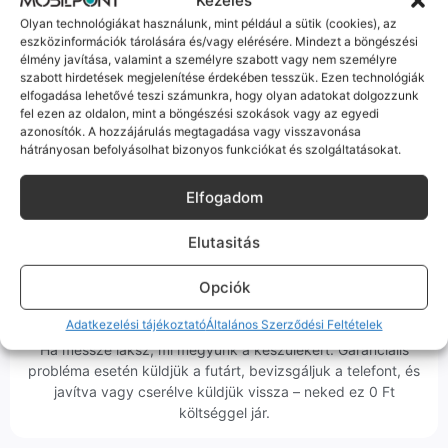
Kezelés
Olyan technológiákat használunk, mint például a sütik (cookies), az
eszközinformációk tárolására és/vagy elérésére. Mindezt a böngészési
élmény javítása, valamint a személyre szabott vagy nem személyre
Korrekt Ügyintézés
szabott hirdetések megjelenítése érdekében tesszük. Ezen technológiák
elfogadása lehetővé teszi számunkra, hogy olyan adatokat dolgozzunk
fel ezen az oldalon, mint a böngészési szokások vagy az egyedi
Hibázni emberi dolog, de a felelősségvállalás nálunk alap.
azonosítók. A hozzájárulás megtagadása vagy visszavonása
Ha ritkán előfordul egy hiba, nem kifogásokat keresünk,
hátrányosan befolyásolhat bizonyos funkciókat és szolgáltatásokat.
hanem megoldást. Szakértő kollégáink azonnal kézbe
veszik az ügyedet.
Elfogadom
Elutasitás
Opciók
Ingyenes Futár & Szerviz
Adatkezelési tájékoztató
Általános Szerződési Feltételek
Ha messze laksz, mi megyünk a készülékért. Garanciális
probléma esetén küldjük a futárt, bevizsgáljuk a telefont, és
javítva vagy cserélve küldjük vissza – neked ez 0 Ft
költséggel jár.