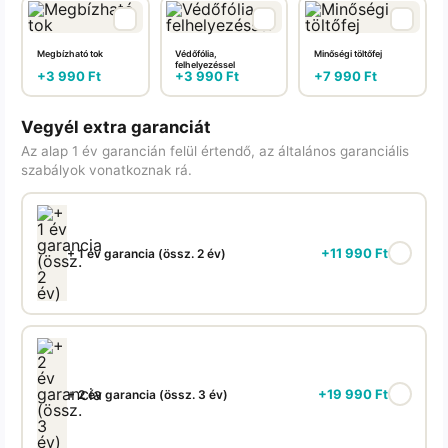
Megbízható tok
Védőfólia,
Minőségi töltőfej
felhelyezéssel
+
3 990
Ft
+
3 990
Ft
+
7 990
Ft
Vegyél extra garanciát
Az alap 1 év garancián felül értendő, az általános garanciális
szabályok vonatkoznak rá.
+
11 990
Ft
+ 1 év garancia (össz. 2 év)
+
19 990
Ft
+ 2 év garancia (össz. 3 év)