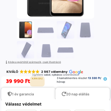
A kép a gyártótól származik, csak illustráció
KIVÁLÓ
2 967 vélemény
Ügyfeleink
valódi
,
nyilvános
üzletértékelései
3 kamatmentes részlet
13 330 Ft
/
39 990
Ft
K.ÁFA (0%)
hónap
1 év garancia
20 nap elállás
Válassz védelmet