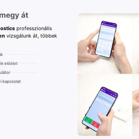
 megy át
ostics
professzionális
en
vizsgálunk át, többek
ák
k előélet
látor
i kapcsolat