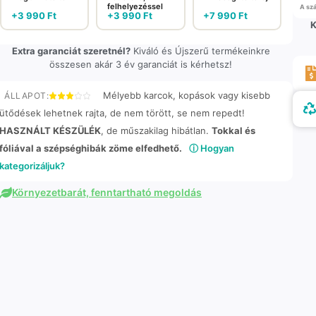
felhelyezéssel
A szá
+
3 990
Ft
+
3 990
Ft
+
7 990
Ft
K
Extra garanciát szeretnél?
Kiváló és Újszerű termékeinkre
összesen akár 3 év garanciát is kérhetsz!
Mélyebb karcok, kopások vagy kisebb
ÁLLAPOT:
ütődések lehetnek rajta, de nem törött, se nem repedt!
HASZNÁLT KÉSZÜLÉK
, de műszakilag hibátlan.
Tokkal és
fóliával a szépséghibák zöme elfedhető.
ⓘ Hogyan
kategorizáljuk?
Környezetbarát, fenntartható megoldás