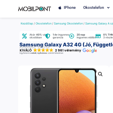
IPhone
Okostelefon
Kezdőlap
/
Okostelefon
/
Samsung Okostelefon
/
Samsung Galaxy A sz
Akár
40%
-al
1 év
ingyenes
20 nap
0% TH
olcsóbban
garancia
ingyenes elállás
3 részl
Samsung Galaxy A32 4G (Jó, Függetle
Azonosító: 336259
KIVÁLÓ
2 961 vélemény
Ügyfeleink
valódi
,
nyilvános
üzletértékelései