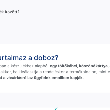
lék között?
tartalmaz a doboz?
ban a készülékhez alapból
egy töltőkábel, köszönőkártya, S
 akkor, ha kiválasztja a rendeléskor a termékoldalon, mint e
t a vásárlásról az ügyfelek emailben kapják.