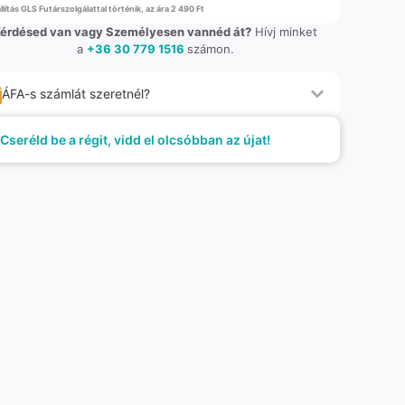
llítás GLS Futárszolgálattal történik, az ára 2 490 Ft
érdésed van vagy Személyesen vannéd át?
Hívj minket
a
+36 30 779 1516
számon.
ÁFA-s számlát szeretnél?
Cseréld be a régit, vidd el olcsóbban az újat!