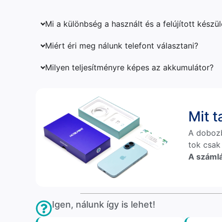
Mi a különbség a használt és a felújított készü
Miért éri meg nálunk telefont választani?
Milyen teljesítményre képes az akkumulátor?
Mit 
A doboz
tok csak
A számlá
Igen, nálunk így is lehet!