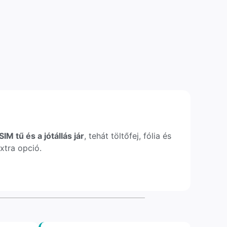
IM tű és a jótállás jár
, tehát töltőfej, fólia és
xtra opció.