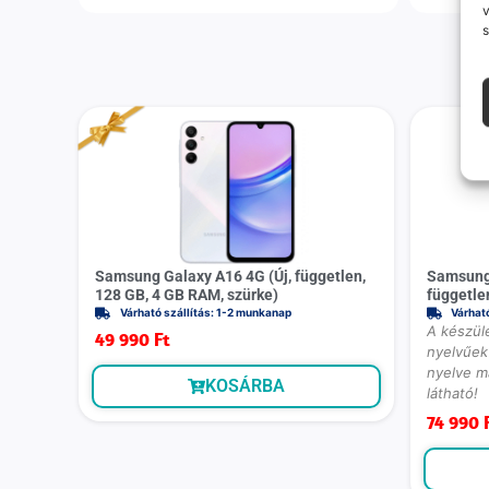
v
s
Samsung Galaxy A16 4G (Új, független,
Samsung 
128 GB, 4 GB RAM, szürke)
függetle
Várható szállítás: 1-2 munkanap
Várhat
A készülé
49 990
Ft
nyelvűek 
nyelve m
KOSÁRBA
látható!
74 990