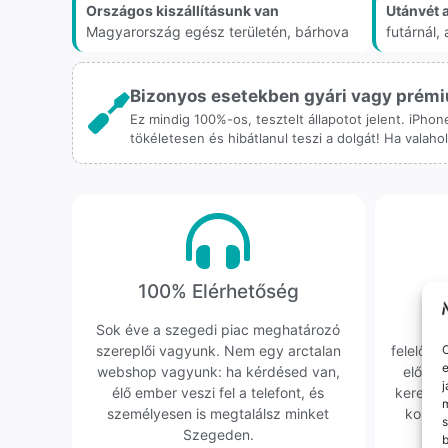
Országos kiszállításunk van
Utánvét 
Magyarország egész területén, bárhova
futárnál
Bizonyos esetekben gyári vagy prémiu
Ez mindig 100%-os, tesztelt állapotot jelent. iPho
tökéletesen és hibátlanul teszi a dolgát! Ha valah
100% Elérhetőség
K
Sok éve a szegedi piac meghatározó
Hi
szereplői vagyunk. Nem egy arctalan
felelőssé
O
e
webshop vagyunk: ha kérdésed van,
előfor
j
élő ember veszi fel a telefont, és
keresün
m
személyesen is megtalálsz minket
kollég
s
Szegeden.