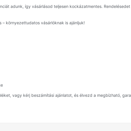
ciát adunk, így vásárlásod teljesen kockázatmentes. Rendelésede
 – környezettudatos vásárlóknak is ajánljuk!
ge
et, vagy kérj beszámítási ajánlatot, és élvezd a megbízható, garan