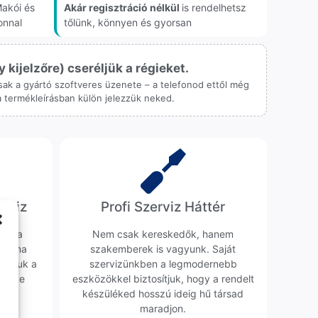
akói és
Akár regisztráció nélkül
is rendelhetsz
onnal
tőlünk, könnyen és gyorsan
ijelzőre) cseréljük a régieket.
 csak a gyártó szoftveres üzenete – a telefonod ettől még
 a termékleírásban külön jelezzük neked.
erviz
Profi Szerviz Háttér
ünk a
Nem csak kereskedők, hanem
obléma
szakemberek is vagyunk. Saját
sgáljuk a
szervizünkben a legmodernebb
erélve
eszközökkel biztosítjuk, hogy a rendelt
0 Ft
készüléked hosszú ideig hű társad
maradjon.