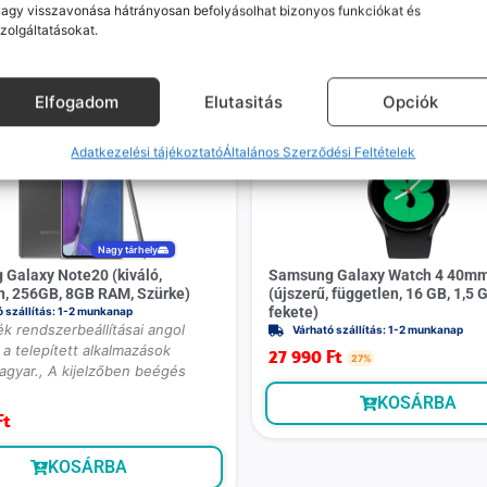
agy visszavonása hátrányosan befolyásolhat bizonyos funkciókat és
zolgáltatásokat.
Mások ezeket is megnézték
Elfogadom
Elutasitás
Opciók
Adatkezelési tájékoztató
Általános Szerződési Feltételek
Nagy tárhely
Galaxy Note20 (kiváló,
Samsung Galaxy Watch 4 40m
n, 256GB, 8GB RAM, Szürke)
(újszerű, független, 16 GB, 1,5
fekete)
ó szállítás: 1-2 munkanap
k rendszerbeállításai angol
Várható szállítás: 1-2 munkanap
a telepített alkalmazások
27 990
Ft
27%
agyar., A kijelzőben beégés
KOSÁRBA
Ft
KOSÁRBA