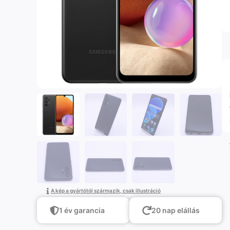
A kép a gyártótól származik, csak illustráció
1 év garancia
20 nap elállás