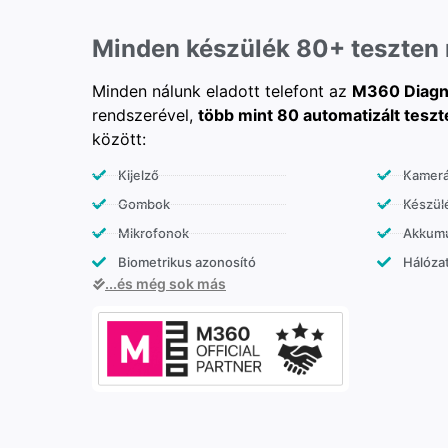
Minden készülék 80+ teszten
Minden nálunk eladott telefont az
M360 Diagn
rendszerével,
több mint 80 automatizált teszt
között:
Kijelző
Kamer
Gombok
Készülé
Mikrofonok
Akkumu
Biometrikus azonosító
Hálózat
...és még sok más