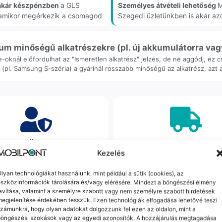
akár készpénzben
a GLS
Személyes átvételi lehetőség
M
, amikor megérkezik a csomagod
Szegedi üzletünkben is akár az
m minőségű alkatrészekre (pl. új akkumulátorra vagy k
ne-oknál előfordulhat az "Ismeretlen alkatrész" jelzés, de ne aggódj, ez
ol (pl. Samsung S-széria) a gyárinál rosszabb minőségű az alkatrész, azt
orrekt Ügyintézés
Ingyenes Futár & Sz
Kezelés
bázni emberi dolog, de a
Ha messze laksz, mi megy
gvállalás nálunk alap. Ha ritkán
készülékért. Garanciális pr
lyan technológiákat használunk, mint például a sütik (cookies), az
szközinformációk tárolására és/vagy elérésére. Mindezt a böngészési élmény
dul egy hiba, nem kifogásokat
esetén küldjük a futárt, beviz
avítása, valamint a személyre szabott vagy nem személyre szabott hirdetések
k, hanem megoldást. Szakértő
telefont, és javítva vagy cs
egjelenítése érdekében tesszük. Ezen technológiák elfogadása lehetővé teszi
áink azonnal kézbe veszik az
küldjük vissza – neked ez 
zámunkra, hogy olyan adatokat dolgozzunk fel ezen az oldalon, mint a
ügyedet.
költséggel jár.
böngészési szokások vagy az egyedi azonosítók. A hozzájárulás megtagadása