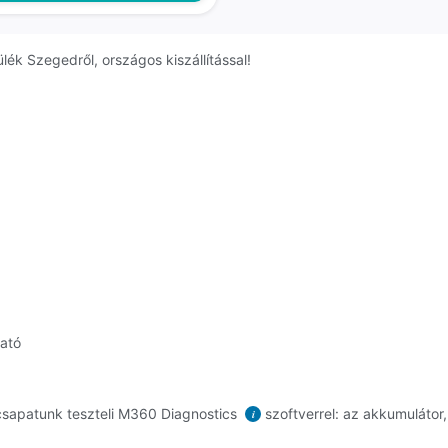
ék Szegedről, országos kiszállítással!
ható
sapatunk teszteli M360 Diagnostics
szoftverrel: az akkumulátor,
i