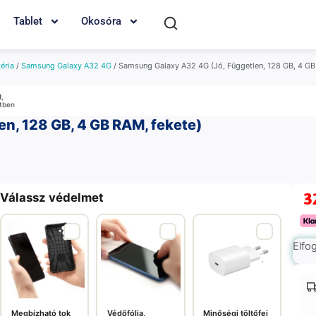
Tablet
Okosóra
éria
/
Samsung Galaxy A32 4G
/ Samsung Galaxy A32 4G (Jó, Független, 128 GB, 4 GB
M
,
etben
n, 128 GB, 4 GB RAM, fekete)
3
Válassz védelmet
Elfo
Megbízható tok
Védőfólia,
Minőségi töltőfej